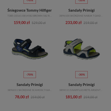
-70%
-10%
Śniegowce Tommy Hilfiger
Sandały Primigi
T3B5-33161-0814582 BROWN 582 R.30-35
3896100 SKÓRZANE NABUK T.GIADA GRIGIO R.27-35
159,00 zł
233,00 zł
529,00 zł
259,00 zł
-70%
-30%
Sandały Primigi
Sandały Primigi
3896011 SKÓRZANE SCAMOSC.T.GIADA.NAVY R.27-35
3894111 S.NAP.FLUO.RETE.ARGENTO R.27-35
78,00 zł
181,00 zł
259,00 zł
259,00 zł