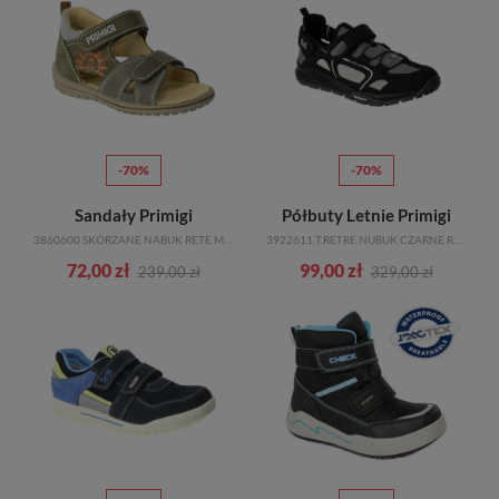
-70%
-70%
Sandały Primigi
Półbuty Letnie Primigi
3860600 SKÓRZANE NABUK RETE MILI TAL. R.21-26
3922611 T.RETRE NUBUK CZARNE R.36-38
72,00 zł
99,00 zł
239,00 zł
329,00 zł