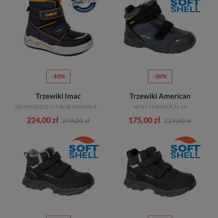
-10%
-20%
Trzewiki Imac
Trzewiki American
282199-02511-015 BLUE ORANGE R.25-34
WT69 22 NAVY R.32-36
224,00 zł
175,00 zł
249,00 zł
219,00 zł