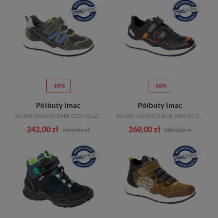
-10%
-10%
Półbuty Imac
Półbuty Imac
281828-7004-010 DARK GREY YELLOW R.28-35
281808-14201-015 BLUE ORANGE R.28-35
242,00 zł
260,00 zł
269,00 zł
289,00 zł