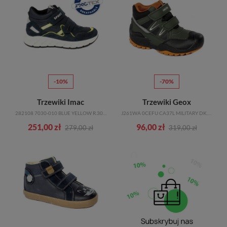
-10%
-70%
Trzewiki Imac
Trzewiki Geox
282108 7030-010 BLUE YELLOW R.30-35
J261WA 0CEFU CA37L MILITARY DK.ORANGE R.27-35
251,00 zł
96,00 zł
279,00 zł
319,00 zł