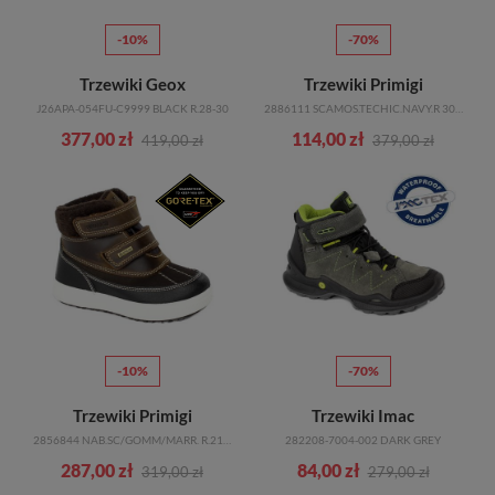
-10%
-70%
Trzewiki Geox
Trzewiki Primigi
J26APA-054FU-C9999 BLACK R.28-30
2886111 SCAMOS.TECHIC.NAVY.R 30-35
377,00 zł
114,00 zł
419,00 zł
379,00 zł
-10%
-70%
Trzewiki Primigi
Trzewiki Imac
2856844 NAB.SC/GOMM/MARR. R.21-29
282208-7004-002 DARK GREY
287,00 zł
84,00 zł
319,00 zł
279,00 zł