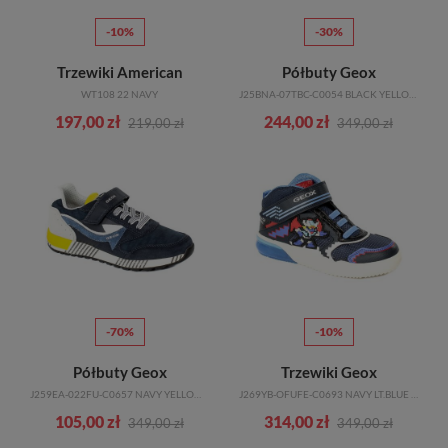
-10%
-30%
Trzewiki American
Półbuty Geox
WT108 22 NAVY
J25BNA-07TBC-C0054 BLACK YELLOW R.36-39
197,00 zł
244,00 zł
219,00 zł
349,00 zł
-70%
-10%
Półbuty Geox
Trzewiki Geox
J259EA-022FU-C0657 NAVY YELLOW R.28-35
J269YB-OFUFE-C0693 NAVY LT.BLUE R.28-33
105,00 zł
314,00 zł
349,00 zł
349,00 zł