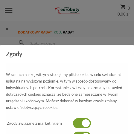
0
0,00 zł
DODATKOWY RABAT
KOD:
RABAT
Zgody
Strona Główna
Wszystkie produkty
Dziecięco-Młodzieżowe
Dla chłopaka
W ramach naszej witryny stosujemy pliki cookies w celu świadczenia
Buty chłopięce
usług na najwyższym poziomie, w tym w sposób dostosowany do
indywidualnych potrzeb. Korzystanie z witryny bez zmiany ustawień
W naszym sklepie znajdziesz szeroką ofertę
butów dla chłopców
, która
dotyczących cookies oznacza, że będą one zamieszczane w Twoim
spełni oczekiwania zarówno młodszych chłopców, jak i nastolatków.
urządzeniu końcowym. Możesz dokonać w każdym czasie zmiany
Czytaj wiecej
Postaw na wybór pełen komfortu, stylu i trwałości, które są tak ważne
ustawień dotyczących cookies.
dla zdrowego rozwoju stóp i codziennego komfortu Twojego dziecka.
Stylowe buty chłopięce w sklepie Eurobuty
Zgody związane z marketingiem
POKAŻ FILTRY
Buty młodzieżowe dla chłopców
to coś więcej niż tylko obuwie - to