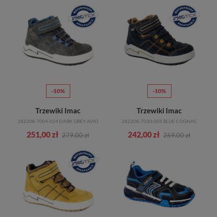
-10%
-10%
Trzewiki Imac
Trzewiki Imac
282208-7004-024 DARK GREY AVIO
282208-7030-005 BLUE COGNAC
251,00 zł
242,00 zł
279,00 zł
269,00 zł