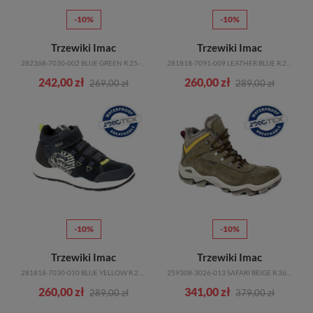
-10%
-10%
Trzewiki Imac
Trzewiki Imac
282368-7030-002 BLUE GREEN R.25-35
281818-7091-009 LEATHER BLUE R.28-35
242,00 zł
260,00 zł
269,00 zł
289,00 zł
-10%
-10%
Trzewiki Imac
Trzewiki Imac
281818-7030-010 BLUE YELLOW R.28-35
259308-3026-013 SAFARI BEIGE R.36-41
260,00 zł
341,00 zł
289,00 zł
379,00 zł