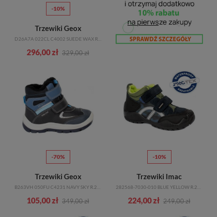
-10%
Trzewiki Geox
D26A7A 022CL C4002 SUEDE WAX R.23-27
296,00 zł
329,00 zł
-70%
-10%
Trzewiki Geox
Trzewiki Imac
B263VH 050FU C4231 NAVY SKY R.22-27
282568-7030-010 BLUE YELLOW R.25-34
105,00 zł
224,00 zł
349,00 zł
249,00 zł