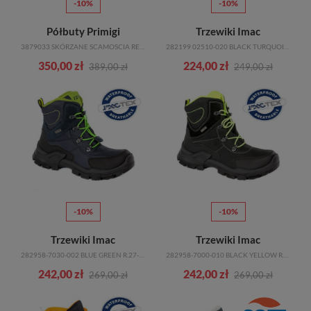
-10%
-10%
Półbuty Primigi
Trzewiki Imac
3879033 SKÓRZANE SCAMOSCIA RETE NAVY R.21-35
282199 02510-020 BLACK TURQUOISE R.25-35
350,00 zł
224,00 zł
389,00 zł
249,00 zł
-10%
-10%
Trzewiki Imac
Trzewiki Imac
282958-7030-002 BLUE GREEN R.27-35
282958-7000-010 BLACK YELLOW R.27-35
242,00 zł
242,00 zł
269,00 zł
269,00 zł