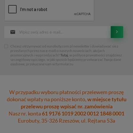
Chcesz otrzymywać od eurobuty.com.pl newsletter i dowiadywać sie z
przesłanych przez nas e-maili o naszych nowościach, akcjach
promocyjnych i wyprzedażach?
Tutaj
, w polityce prywatności znajdziesz
szczegółowy opis tego, w jaki sposób będziemy przetwarzać Twoje dane
osobowe, przekazane nam w formularzu.
W przypadku wyboru płatności przelewem proszę
dokonać wpłaty na poniższe konto,
w miejsce tytułu
przelewu proszę wpisać nr. zamówienia
Nasz nr. konta
61 9176 1019 2002 0012 1848 0001
Eurobuty, 35-326 Rzeszów, ul. Rejtana 53a