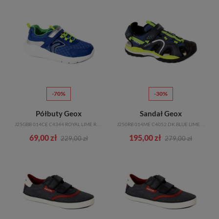
-70%
-30%
Półbuty Geox
Sandał Geox
J25GBB 014CE C4344 ROYAL LIME R.28-31
J250RB 014ME C4052 DK.BLUE LIME R.28-35
69,00 zł
195,00 zł
229,00 zł
279,00 zł