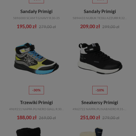
Sandały Primigi
Sandały Primigi
5896000 SCAM T.G.NAVY R.30-35
5894433 NUBUK TESSU AZZURR R.32-35
195,00 zł
209,00 zł
279,00 zł
299,00 zł
-30%
-10%
Trzewiki Primigi
Sneakersy Primigi
4969211 NAPPA PU NERO GIALL R.30-35
4962722 NAPPA.PU.NAB.NERO R.31-36
188,00 zł
251,00 zł
269,00 zł
279,00 zł