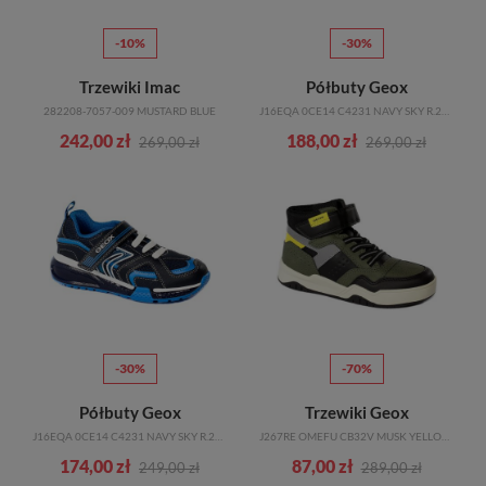
-10%
-30%
Trzewiki Imac
Półbuty Geox
282208-7057-009 MUSTARD BLUE
J16EQA 0CE14 C4231 NAVY SKY R.28-31
242,00 zł
188,00 zł
269,00 zł
269,00 zł
-30%
-70%
Półbuty Geox
Trzewiki Geox
J16EQA 0CE14 C4231 NAVY SKY R.24-27
J267RE OMEFU CB32V MUSK YELLOW R.28-35
174,00 zł
87,00 zł
249,00 zł
289,00 zł