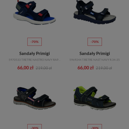
Wiemy, na czym zależy Ci najbardziej jako rodzicowi. Komfort i
bezpieczeństwo Twojego dziecka to podstawa, dlatego nasze
obuwie dla
chłopców
jest sprawdzone i spełnia najwyższe standardy jakości. Dbamy
o to, aby obuwie nie tylko wyglądało świetnie, ale także było
funkcjonalne i zapewniało odpowiednie wsparcie dla rozwijających się
stóp.
Odkryj naszą bogatą ofertę butów dla chłopców i znajdź doskonałą
-70%
-70%
parę dla swojego dziecka. To inwestycja w jego zdrowy rozwój i komfort!
Sandały Primigi
Sandały Primigi
5970533 T.RETRE NASTRO NAVY RAPID TECH SYSTEM R.34-35
5969244 T.RETRE NAST NAVY R.34-35
66,00 zł
66,00 zł
219,00 zł
219,00 zł
-30%
-30%