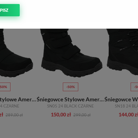
PISZ
aniale zabezpieczą stopę przed mrozem i chłodem.
 – sięgnij po śniegowce
imą w góry, ale nie tylko. Wszelkiego rodzaju kuligi i piesze wyprawy terenowe
arto wybierać modele, które charakteryzują się wysoką odpornością, a co najważ
 uwagę na kilka aspektów, które sprawią, że buty nie będą miały sobie równych
-50%
-50%
-
Śniegowce Stylowe American
Śniegowce Stylowe American
24 CZARNE
SN05 24 BLACK CZARNE
SN18 24 B
zł
150,00 zł
144,00 z
289,00 zł
299,00 zł
d ewentualnymi urazami.
ia. W zależności od gustu mogą to być rzepy, sznurowadła lub zamek błyskawicz