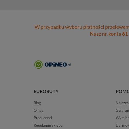
W przypadku wyboru płatności przelewem 
Nasz nr. konta
61
EUROBUTY
POM
Blog
Najczęs
O nas
Gwaran
Producenci
Wymiana
Regulamin sklepu
Darmow