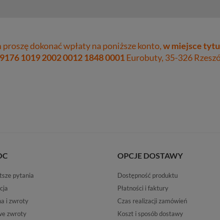
proszę dokonać wpłaty na poniższe konto,
w miejsce tytu
 9176 1019 2002 0012 1848 0001
Eurobuty, 35-326 Rzeszów
OC
OPCJE DOSTAWY
tsze pytania
Dostępność produktu
cja
Płatności i faktury
 i zwroty
Czas realizacji zamówień
e zwroty
Koszt i sposób dostawy