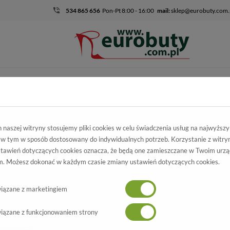
534 865 656
Pon-Pt 8:00 - 16:00
mail:
sklep@eurobuty.com.
DZIECIĘCO-
SALE
EKSKLUZ
MŁODZIEŻOWE
kie
Kolekcja męska
Śniegowce
naszej witryny stosujemy pliki cookies w celu świadczenia usług na najwyższ
 w tym w sposób dostosowany do indywidualnych potrzeb. Korzystanie z witry
tawień dotyczących cookies oznacza, że będą one zamieszczane w Twoim urzą
. Możesz dokonać w każdym czasie zmiany ustawień dotyczących cookies.
jest o wiele lżejsza, to nie można zapominać o odpowiednim obuwiu, które będz
górach. Jeśli interesuje Cię zakup śniegowców, to najciekawsze buty z tej seri
iązane z marketingiem
cydujące o tym, że buty na śnieg są funkcjonalne. Warto pamiętać, że biały pu
iązane z funkcjonowaniem strony
ie niepraktyczna. Do najlepiej sprawdzających się modeli śniegowców należą: