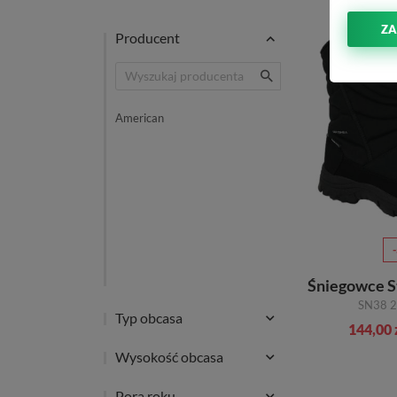
trzewiki American SN05 22,
ZA
Producent
trzewiki Manitu 670680,
trzewiki ORION HT96312-355 -Nero R-Tex,
trzewiki ORION HT96304-370 R-Tex.
Wysokie śniegowce to najlepsze buty na śnieg, które wsp
American
Wybierasz się na zimowy wypoczynek?
Śniegowce to idealne buty dla osób, które wybierają się z
będzie wygodne i zapewni komfort cieplny. Do tego celu w
podłożem.
Jakie śniegowce wybrać?
Zastanawiając się nad zakupem śniegowców, należy zwrócić
wszystkim ważne są:
materiały, z których wyprodukowane są buty,
SN38 
zastosowanie najnowszych technologii,
Typ obcasa
144,00 
wykorzystanie materiałów wodoodpornych,
projekt z wysoka cholewka chroniąca kostkę prze
Wysokość obcasa
Do mniej istotnych aspektów należeć będzie rodzaj zapięc
Pora roku