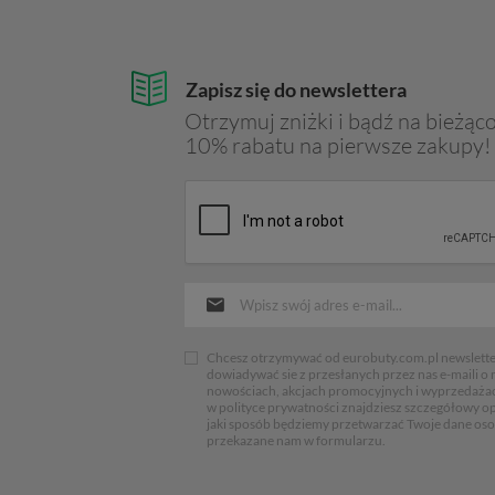
Zapisz się do newslettera
Otrzymuj zniżki i bądź na bieżąco
10% rabatu na pierwsze zakupy!
Chcesz otrzymywać od eurobuty.com.pl newsletter
dowiadywać sie z przesłanych przez nas e-maili o
nowościach, akcjach promocyjnych i wyprzedaża
w polityce prywatności znajdziesz szczegółowy op
jaki sposób będziemy przetwarzać Twoje dane os
przekazane nam w formularzu.