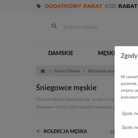
DODATKOWY RABAT
RABAT
KOD:
DAMSKIE
MĘSKIE
Zgody
Strona Główna
Wszystkie produkty
Męs
W ramach 
poziomie,
Śniegowce męskie
zmiany us
końcowym
Choć od kilku lat obserwuje się, że zima w naszym kraju 
Śniegowce to buty, które idealnie sprawdza się również w 
Zgody zw
Najlepsze buty na śnieg dla mężczyzn
Nieprzemakalny materiał i wysoka cholewka to czynniki de
Zgody zw
objętość, dlatego niższa cholewka może okazać się zupełn
KOLEKCJA MĘSKA
trzewiki American SN01 22,