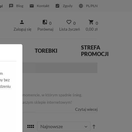
Blog
Kontakt
Zgody
PL/PLN
pl
0
0
0
Zaloguj się
Porównaj
Lista życzeń
0,00 zł
STREFA
YWNE
TOREBKI
PROMOCJI
ym
ny bez
dzeniu
ie doskonałe w momencie, w którym spadnie śnieg.
i znajdziesz w naszym sklepie internetowym!
Czytaj wiecej
ch zalegający na chodniku lub na szlakach ma spora