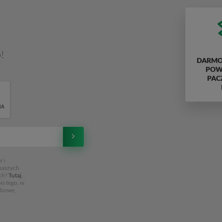
!
DARMO
POWY
PAC
 i
 naszych
ch?
Tutaj
,
is tego, w
obowe,