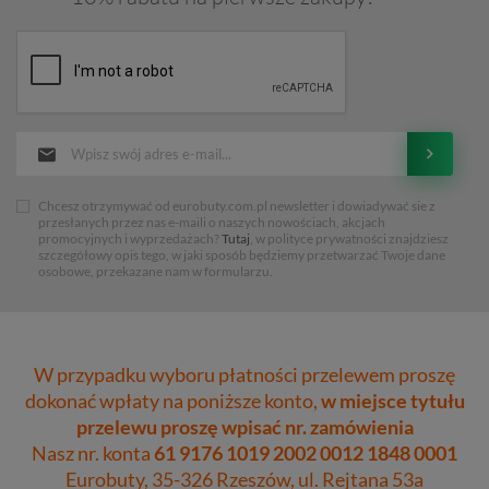
Chcesz otrzymywać od eurobuty.com.pl newsletter i dowiadywać sie z
przesłanych przez nas e-maili o naszych nowościach, akcjach
promocyjnych i wyprzedażach?
Tutaj
, w polityce prywatności znajdziesz
szczegółowy opis tego, w jaki sposób będziemy przetwarzać Twoje dane
osobowe, przekazane nam w formularzu.
W przypadku wyboru płatności przelewem proszę
dokonać wpłaty na poniższe konto,
w miejsce tytułu
przelewu proszę wpisać nr. zamówienia
Nasz nr. konta
61 9176 1019 2002 0012 1848 0001
Eurobuty, 35-326 Rzeszów, ul. Rejtana 53a