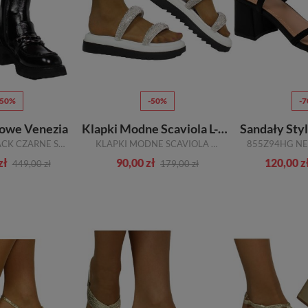
-50%
-50%
-
lowe Venezia
Klapki Modne Scaviola L-43 White Białe
Sandały Sty
4152625 BLACK CZARNE SKÓRA NATURALNA_TN
KLAPKI MODNE SCAVIOLA L-43 WHITE BIAŁE
zł
90,00 zł
120,00 z
449,00 zł
179,00 zł