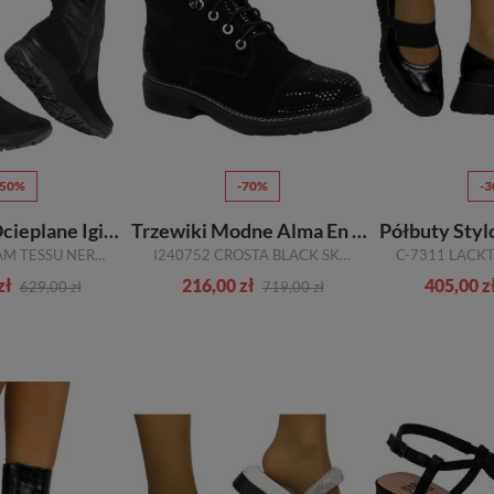
-50%
-70%
-
Śniegowce Ocieplane Igi&Co
Trzewiki Modne Alma En Pena
Półbuty Sty
6657500 SCAM TESSU NERO GORE-TEX R.36-41
I240752 CROSTA BLACK SKÓRA NATURALNA
zł
216,00 zł
405,00 z
629,00 zł
719,00 zł