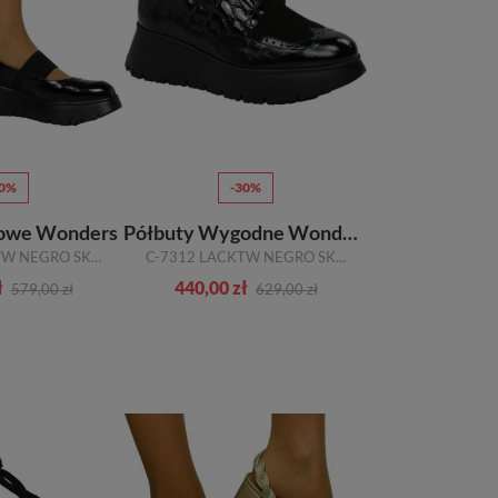
30%
-30%
lowe Wonders
Półbuty Wygodne Wonders
C-7311 LACKTW NEGRO SKÓRA NATURALNA
C-7312 LACKTW NEGRO SKÓRA NATURALNA
ł
440,00 zł
579,00 zł
629,00 zł