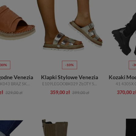
-30%
-10%
-
odne Venezia
Klapki Stylowe Venezia
Kozaki Mo
B045LEBROBK043 BRĄZ SKÓRA NATURALNA
E109LEGOOBK029 ZŁOTY SKÓRA NATURALNA
41 4305X
zł
359,00 zł
370,00 z
329,00 zł
399,00 zł