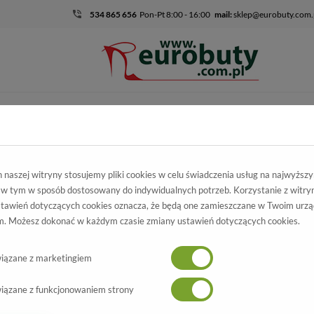
534 865 656
Pon-Pt 8:00 - 16:00
mail:
sklep@eurobuty.com.
DZIECIĘCO-
SALE
EKSKLUZ
MŁODZIEŻOWE
kluzywne
Kolekcja
Damskie
naszej witryny stosujemy pliki cookies w celu świadczenia usług na najwyższ
 w tym w sposób dostosowany do indywidualnych potrzeb. Korzystanie z witry
tawień dotyczących cookies oznacza, że będą one zamieszczane w Twoim urzą
. Możesz dokonać w każdym czasie zmiany ustawień dotyczących cookies.
ekskluzywnych butów damskich, która pozwoli Ci podkreślić swoją unikalność i 
zej jakości materiałów, aby zapewnić Ci niezrównany komfort.
Nasze buty są pr
iązane z marketingiem
sz modnych sneakersów, czy ponadczasowych szpilek na eleganckie wyjście, nas
uty dla kobiet. Dlatego skupiamy się na najnowszych trendach projektowych i
iązane z funkcjonowaniem strony
sować je do swojego indywidualnego gustu.
<
1
2
3
>
skich