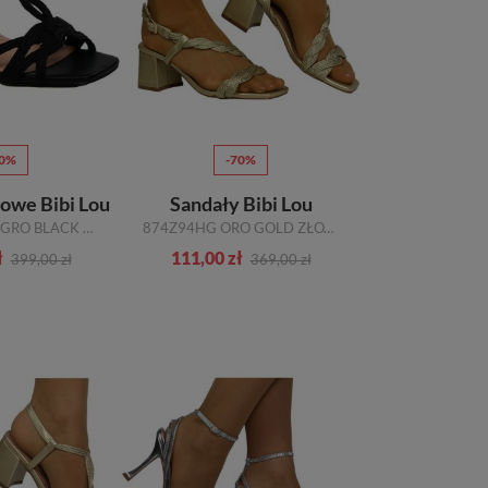
70%
-70%
lowe Bibi Lou
Sandały Bibi Lou
855Z94HG NEGRO BLACK CZARNE
874Z94HG ORO GOLD ZŁOTE
ł
111,00 zł
399,00 zł
369,00 zł