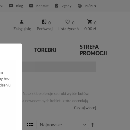
Blog
Kontakt
Zgody
PL/PLN
pl
0
0
0
Zaloguj się
Porównaj
Lista życzeń
0,00 zł
STREFA
YWNE
TOREBKI
PROMOCJI
ym
ny bez
dzeniu
oryginalność. Nasz sklep oferuje szeroki wybór butów,
zeznaczone dla nowoczesnych kobiet, które doceniają
Czytaj wiecej
za kolekcja spełni Twoje najwyższe oczekiwania. W
 dbamy o każdy detal. Nasze buty są dostępne w różnych