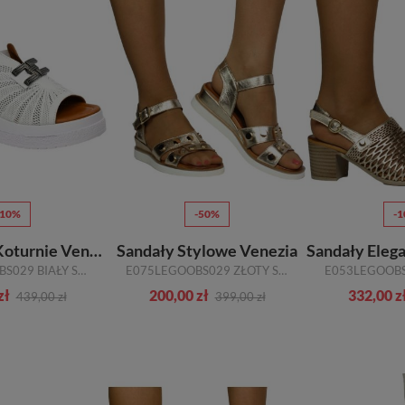
-10%
-50%
-
Sandały Na Koturnie Venezia
Sandały Stylowe Venezia
E165LEWHOBS029 BIAŁY SKÓRA NATURALNA
E075LEGOOBS029 ZŁOTY SKÓRA NATURALNA
zł
200,00 zł
332,00 z
439,00 zł
399,00 zł