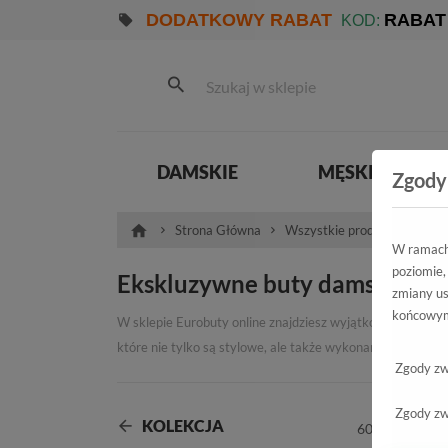
DODATKOWY RABAT
RABAT
KOD:
DAMSKIE
MĘSKIE
Zgody
Strona Główna
Wszystkie produkty
Eks
W ramach 
poziomie,
Ekskluzywne buty damskie
zmiany us
końcowym
W sklepie Eurobuty online znajdziesz wyjątkową kolekcję 
które nie tylko są stylowe, ale także wykonane z najwyżs
Zgody zw
elegancję i oryginalność. Niezależnie od tego, czy szuka
Eurobuty doskonale zdajemy sobie sprawę, jak ważne są b
Zgody zw
rozmiarach, kolorach i stylach, dzięki czemu możesz dopa
KOLEKCJA
Znaczenie ekskluzywnych butów dam