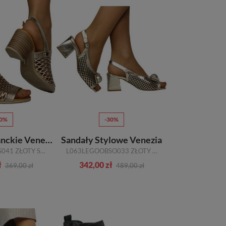
10%
-30%
Sandały Eleganckie Venezia
Sandały Stylowe Venezia
E053LEGOOBS041 ZŁOTY SKÓRA NATURALNA
L063LEGOOBSO033 ZŁOTY SKÓRA NATURALNA
ł
342,00 zł
369,00 zł
489,00 zł