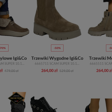
-70%
-50%
-
tylowe Igi&Co
Trzewiki Wygodne Igi&Co
Trzewiki M
6681422 SCAM SUPER 10.12 FANG R.36-40
6665711 SCAM SUPER 10.12 FANG SKÓRA NATURALNA R.36-40
zł
264,00 zł
264,00 z
479,00 zł
529,00 zł