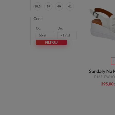
38,5
39
40
41
Cena
Od:
Do:
FILTRUJ
395,00 