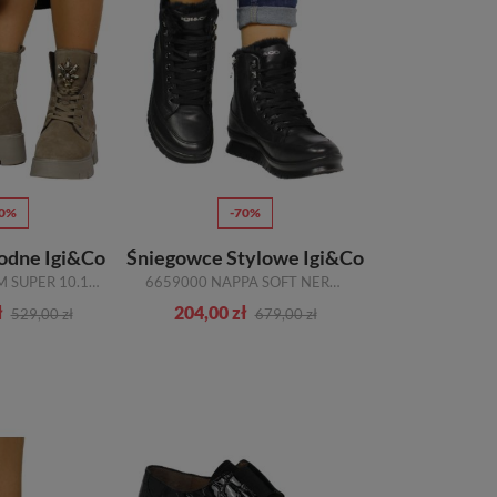
50%
-70%
odne Igi&Co
Śniegowce Stylowe Igi&Co
6665511 SCAM SUPER 10.12 FANG SKÓRA NATURALNA R.36-40
6659000 NAPPA SOFT NERO GORE-TEX SKÓRA NATURALNA R.36-39
ł
204,00 zł
529,00 zł
679,00 zł