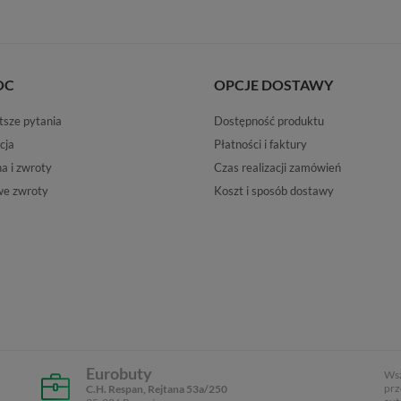
OC
OPCJE DOSTAWY
tsze pytania
Dostępność produktu
cja
Płatności i faktury
 i zwroty
Czas realizacji zamówień
e zwroty
Koszt i sposób dostawy
Eurobuty
Wsz
prz
C.H. Respan, Rejtana 53a/250