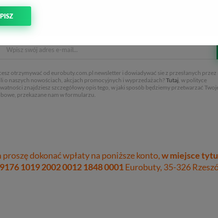
PISZ
esz otrzymywać od eurobuty.com.pl newsletter i dowiadywać sie z przesłanych przez 
li o naszych nowościach, akcjach promocyjnych i wyprzedażach?
Tutaj
, w polityce
watności znajdziesz szczegółowy opis tego, w jaki sposób będziemy przetwarzać Twoj
bowe, przekazane nam w formularzu.
proszę dokonać wpłaty na poniższe konto,
w miejsce tytu
 9176 1019 2002 0012 1848 0001
Eurobuty, 35-326 Rzeszów