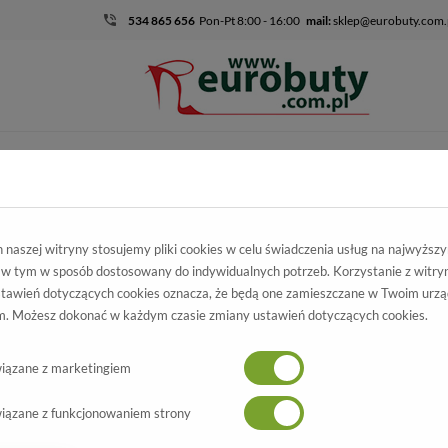
534 865 656
Pon-Pt 8:00 - 16:00
mail:
sklep@eurobuty.com.
DZIECIĘCO-
SALE
EKSKLUZ
MŁODZIEŻOWE
naszej witryny stosujemy pliki cookies w celu świadczenia usług na najwyższ
 w tym w sposób dostosowany do indywidualnych potrzeb. Korzystanie z witry
tawień dotyczących cookies oznacza, że będą one zamieszczane w Twoim urzą
ISZ SIĘ DO NASZEGO NEWSLET
. Możesz dokonać w każdym czasie zmiany ustawień dotyczących cookies.
Zapisz się do newslettera
iązane z marketingiem
żki i bądź na bieżąco! 10% rabatu na pie
iązane z funkcjonowaniem strony