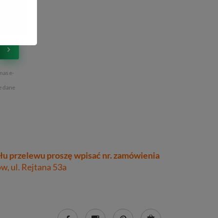
nas e-
e dane
łu przelewu proszę wpisać nr. zamówienia
, ul. Rejtana 53a