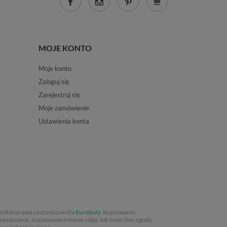
MOJE KONTO
Moje konto
Zaloguj się
Zarejestruj się
Moje zamówienie
Ustawienia konta
elkie prawa zastrzeżone dla
Eurobuty
. Kopiowanie,
etwarzanie, rozpowszechnianie zdjęć lub treści bez zgody