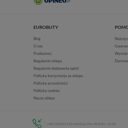
EUROBUTY
POM
Blog
Najczęs
O nas
Gwaran
Producenci
Wymiana
Regulamin sklepu
Darmow
Regulamin dodawania opinii
Polityka korzystania ze sklepu
Polityka prywatności
Polityka cookies
Nasze sklepy
+48 534 865 656 Infolinia: Pon-Pt 8:00 - 16:00