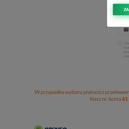
ZA
Chc
mai
pry
oso
W przypadku wyboru płatności przelewem 
Nasz nr. konta
61