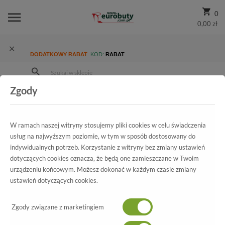
0
0,00 zł
DODATKOWY RABAT
KOD:
RABAT
Zgody
Strona Główna
Wszystkie produkty
Damskie
Kolekcja damska
Botki letnie
W ramach naszej witryny stosujemy pliki cookies w celu świadczenia
Botki damskie letnie
usług na najwyższym poziomie, w tym w sposób dostosowany do
indywidualnych potrzeb. Korzystanie z witryny bez zmiany ustawień
Botki to rodzaj obuwia, który cieszy się zainteresowaniem głównie w
dotyczących cookies oznacza, że będą one zamieszczane w Twoim
sezonie wiosennym i jesiennym. Ze względu na swój unikalny charakter
urządzeniu końcowym. Możesz dokonać w każdym czasie zmiany
Czytaj wiecej
wiele pań chce sięgać po ten rodzaj obuwia również latem, gdy
ustawień dotyczących cookies.
temperatura na zewnątrz jest o wiele cieplejsza. Z tego względu w
naszym sklepie, dostępna jest bogata oferta wysokiej jakości botków
Zgody związane z marketingiem
POKAŻ FILTRY
letnich, które będą idealne do eleganckich i niezobowiązujących stylizacji.