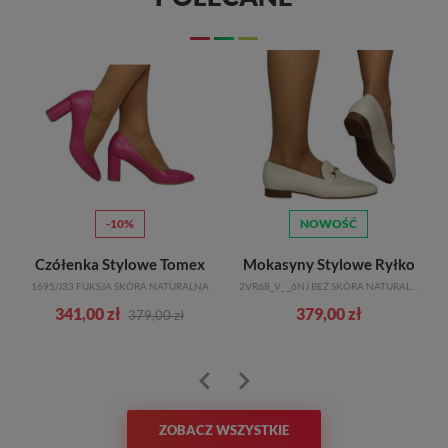
-10%
NOWOŚĆ
Czółenka Stylowe Tomex
Mokasyny Stylowe Ryłko
S
1695/J33 FUKSJA SKÓRA NATURALNA
2VR68_V_ _6NJ BEŻ SKÓRA NATURALNA
341,00 zł
379,00 zł
379,00 zł
ZOBACZ WSZYSTKIE