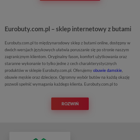
Eurobuty.com.pl – sklep internetowy z butami
Eurobuty.com.pl to międzynarodowy sklep z butami online, dostępny w
dwóch wersjach językowych ułatwia poruszanie się po stronie naszym
zagranicznym klientom. Oryginalny fason, komfort użytkowania oraz
staranne wykonanie to tylko jedne z cech charakterystycznych
produktów w sklepie Eurobuty.com.pl. Oferujemy
obuwie damskie
,
obuwie męskie oraz dziecięce. Ogromny wybór butów na każdą okazję
pozwoli spełnić wymagania każdego klienta. Eurobuty.com.pl to
nowoczesny sklep z butami online zbudowany zgodnie z najnowszymi
trendami na rynku, wychodząc naprzeciw potrzebom oraz oczekiwaniom
ROZWIŃ
klientów. Oferujemy ogromny wybór obuwia wśród producentów polskich
oraz zagranicznych, możliwość negocjacji ceny, akcje rabatowe,
różnorodne opcje wysyłki i możliwość zwrotu. Satysfakcja klientów to
nasz priorytet, dlatego stale doskonalimy naszą platformę oraz
poszerzamy ofertę sklepu. Każdy z proponowanych przez nas produktów
posiada profesjonalne zdjęcia przedstawiające model buta z każdej