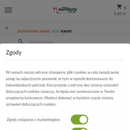
0
0,00 zł
DODATKOWY RABAT
KOD:
RABAT
Zgody
W ramach naszej witryny stosujemy pliki cookies w celu świadczenia
usług na najwyższym poziomie, w tym w sposób dostosowany do
indywidualnych potrzeb. Korzystanie z witryny bez zmiany ustawień
dotyczących cookies oznacza, że będą one zamieszczane w Twoim
urządzeniu końcowym. Możesz dokonać w każdym czasie zmiany
ustawień dotyczących cookies.
Zgody związane z marketingiem
ZOBACZ PRODUKTY
ZOBACZ PRODUKTY
ZOBACZ PRODUKTY
ZOBACZ PRODUKTY
ZOBACZ PRODUKTY
ZOBACZ PRODUKTY