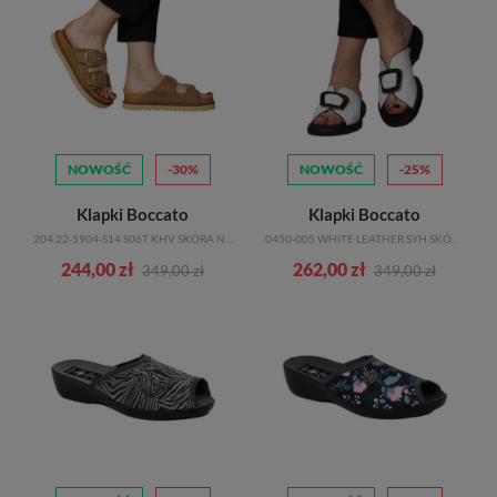
NOWOŚĆ
-30%
NOWOŚĆ
-25%
Klapki Boccato
Klapki Boccato
204.22-5904-S14 S06T KHV SKÓRA NATURALNA
0450-005 WHITE LEATHER SYH SKÓRA NATURALNA
244,00 zł
262,00 zł
349,00 zł
349,00 zł