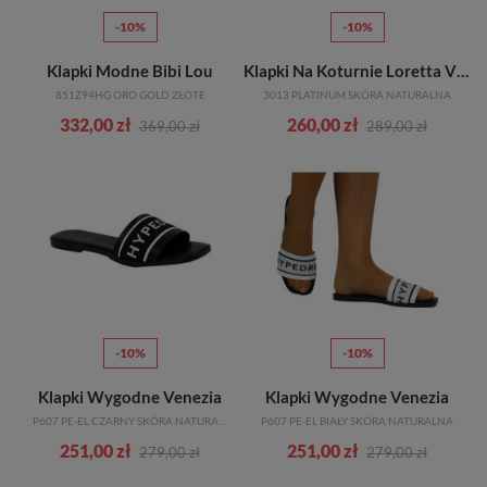
-10%
-10%
Klapki Modne Bibi Lou
Klapki Na Koturnie Loretta Vitale
851Z94HG ORO GOLD ZŁOTE
3013 PLATINUM SKÓRA NATURALNA
332,00 zł
260,00 zł
369,00 zł
289,00 zł
-10%
-10%
Klapki Wygodne Venezia
Klapki Wygodne Venezia
P607 PE-EL CZARNY SKÓRA NATURALNA
P607 PE-EL BIAŁY SKÓRA NATURALNA
251,00 zł
251,00 zł
279,00 zł
279,00 zł