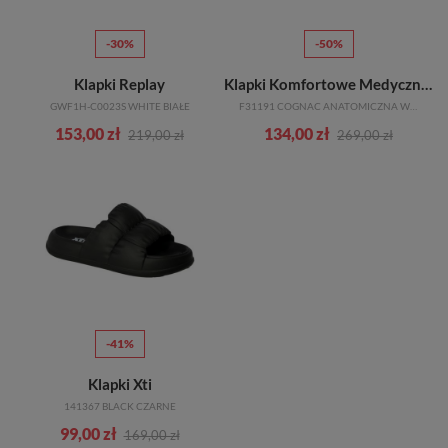
-30%
-50%
Klapki Replay
Klapki Komfortowe Medyczne Scholl
GWF1H-C0023S WHITE BIAŁE
F31191 COGNAC ANATOMICZNA WKŁADKA
153,00 zł
134,00 zł
219,00 zł
269,00 zł
-41%
Klapki Xti
141367 BLACK CZARNE
99,00 zł
169,00 zł