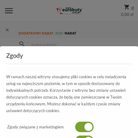
0
0,00 zł
DODATKOWY RABAT
KOD:
RABAT
Zgody
Strona Główna
Wszystkie produkty
Damskie
Kolekcja damska
Klapki
W ramach naszej witryny stosujemy pliki cookies w celu świadczenia
Klapki damskie
usług na najwyższym poziomie, w tym w sposób dostosowany do
indywidualnych potrzeb. Korzystanie z witryny bez zmiany ustawień
Jeśli szukasz wygodnych, eleganckich i stylowych klapków, trafiłaś we
dotyczących cookies oznacza, że będą one zamieszczane w Twoim
właściwe miejsce. Nasz sklep oferuje szeroki wybór obuwia plażowego, w
urządzeniu końcowym. Możesz dokonać w każdym czasie zmiany
Czytaj wiecej
tym piękne klapki dla kobiet. Bez względu na to, czy preferujesz
ustawień dotyczących cookies.
klasyczne modele czy bardziej odważne platformy, mamy wszystko,
czego potrzebujesz na lato.
Zgody związane z marketingiem
POKAŻ FILTRY
Nasza kolekcja klapek damskich została starannie wyselekcjonowana z