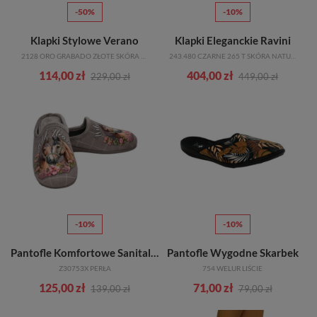
-50%
-10%
Klapki Stylowe Verano
Klapki Eleganckie Ravini
2128 ORO GRABADO ZŁOTE SKÓRA NATURALNA_TN
243.480 CZARNE 265 T SKÓRA NATURALNA_TN
114,00 zł
404,00 zł
229,00 zł
449,00 zł
-10%
-10%
Pantofle Komfortowe Sanital Flex
Pantofle Wygodne Skarbek
Z30753X PERŁA
754 WELUR LIŚCIE
125,00 zł
71,00 zł
139,00 zł
79,00 zł