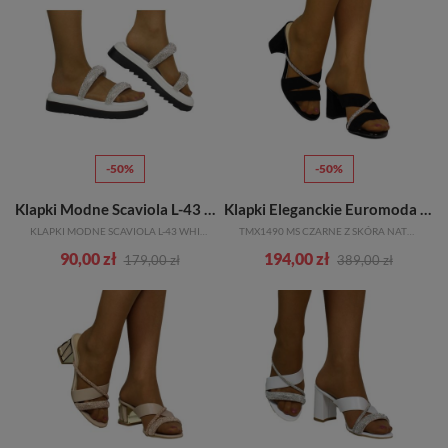
-50%
-50%
Klapki Modne Scaviola L-43 White Białe
Klapki Eleganckie Euromoda Shoes
KLAPKI MODNE SCAVIOLA L-43 WHITE BIAŁE
TMX1490 MS CZARNE Z SKÓRA NATURALNA
90,00 zł
194,00 zł
179,00 zł
389,00 zł