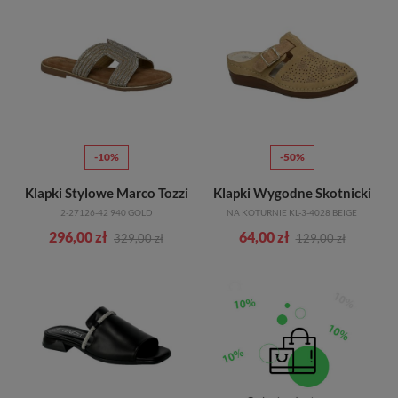
-10%
-50%
Klapki Stylowe Marco Tozzi
Klapki Wygodne Skotnicki
2-27126-42 940 GOLD
NA KOTURNIE KL-3-4028 BEIGE
296,00 zł
64,00 zł
329,00 zł
129,00 zł