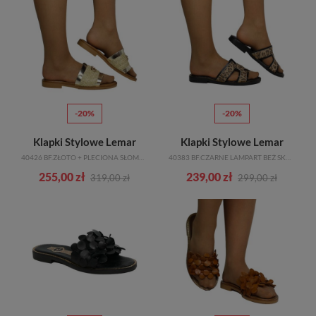
-20%
-20%
Klapki Stylowe Lemar
Klapki Stylowe Lemar
40426 BF.ZŁOTO + PLECIONA SŁOMKA ZŁOTO BRĄZ
40383 BF.CZARNE LAMPART BEŻ SKÓRA NATURALNA
255,00 zł
239,00 zł
319,00 zł
299,00 zł