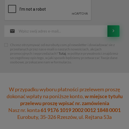
Chcesz otrzymywać od eurobuty.com.pl newsletter i dowiadywać sie z
przesłanych przez nas e-maili o naszych nowościach, akcjach
promocyjnych i wyprzedażach?
Tutaj
, w polityce prywatności znajdziesz
szczegółowy opis tego, w jaki sposób będziemy przetwarzać Twoje dane
osobowe, przekazane nam w formularzu.
W przypadku wyboru płatności przelewem proszę
dokonać wpłaty na poniższe konto,
w miejsce tytułu
przelewu proszę wpisać nr. zamówienia
Nasz nr. konta
61 9176 1019 2002 0012 1848 0001
Eurobuty, 35-326 Rzeszów, ul. Rejtana 53a