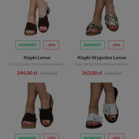
upałów. Nie musisz się martwić o sznurowadła czy zapięcia, wystarczy
wsunąć stopy w klapki i jesteś gotowa do wyjścia!
Klapki damskie są również bardzo wszechstronne, dostępne w różnych
stylach i wzorach. Od klasycznych, minimalistycznych modeli po bardziej
wyszukane i ozdobione, z pewnością znajdziesz klapki, które pasują do
Twojego gustu i stylu. Dodatkowo, wiele marek oferuje klapki w różnych
NOWOŚĆ
-30%
NOWOŚĆ
-20%
kolorach, co pozwala na dopasowanie ich do swojej garderoby. Klapki są
Klapki Lemar
Klapki Wygodne Lemar
także praktyczne, gdyż łatwo je utrzymać w czystości i utrzymać w
40519 ZAMSZ CZEKOLADA SKÓRA NATURALNA
40467 BF.ZŁOTO SKÓRA NATURALNA
dobrym stanie.
244,00 zł
263,00 zł
Wybór klapek na lato to nie tylko wybór wygody, ale także stylu. Możesz
349,00 zł
329,00 zł
stworzyć różne stylizacje z klapkami, zarówno casualowe, jak i bardziej
eleganckie. Klapki pasują do letnich sukienek, spódnic, szortów czy nawet
kombinezonów. Dzięki nim Twoje lato nabierze niepowtarzalnego
charakteru i stylu. Nie wahaj się więc, sięgnij po klapki i ciesz się letnim
słońcem w komfortowym i modnym obuwiu.
Różne rodzaje klapków damskich
Na rynku dostępnych jest wiele różnych rodzajów klapków damskich,
które pasują do różnych stylów i okazji. Poznaj kilka popularnych
NOWOŚĆ
-20%
NOWOŚĆ
-20%