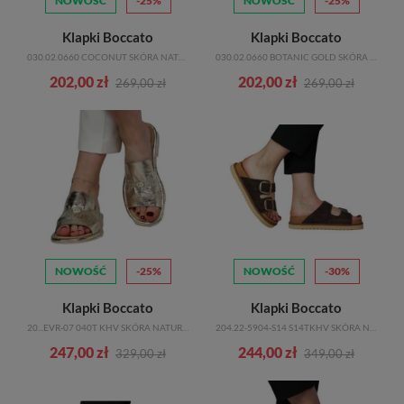
NOWOŚĆ
-25%
NOWOŚĆ
-25%
doskonałej jakości swoich produktów. Dzięki temu masz pewność, że
Klapki Boccato
Klapki Boccato
kupujesz klapki, które będą Ci służyć przez wiele sezonów.
030.02.0660 COCONUT SKÓRA NATURALNA
030.02.0660 BOTANIC GOLD SKÓRA NATURALNA
Ważną wartością dla nas jest również styl. W naszym sklepie znajdziesz
202,00 zł
202,00 zł
klapki damskie w różnych stylach, wzorach i kolorach. Niezależnie od
269,00 zł
269,00 zł
tego, czy preferujesz klasyczne modele, czy bardziej odważne i oryginalne
wzory, mamy coś dla Ciebie. Nasze klapki są modnym dodatkiem do
każdej stylizacji i dodadzą Twojej garderobie wyjątkowego charakteru.
W Eurobuty wierzymy, że każda kobieta zasługuje na buty, które nie
tylko dobrze wyglądają, ale także zapewniają maksymalny komfort.
Dlatego nasza oferta klapki damskie została starannie wybrana, aby
spełnić oczekiwania nawet najbardziej wymagających klientek.
Zapraszamy do zapoznania się z naszą kolekcją i odkrycia butów, które
NOWOŚĆ
-25%
NOWOŚĆ
-30%
będą idealnie pasować do Twojego stylu i osobowości.
Klapki Boccato
Klapki Boccato
20...EVR-07 040T KHV SKÓRA NATURALNA
204.22-5904-S14 S14TKHV SKÓRA NATURALNA
247,00 zł
244,00 zł
329,00 zł
349,00 zł