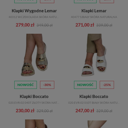
rodzajów klapków, które możesz znaleźć w naszym sklepie!
Eleganckie klapki damskie – stylowe i wygodne
Klapki Wygodne Lemar
Klapki Lemar
40312 W.CZEKOLADA SKÓRA NATURALNA
40477 S.BIAŁY SKÓRA NATURALNA
Eleganckie klapki damskie to idealne rozwiązanie dla kobiet, które chcą
279,00 zł
271,00 zł
wyglądać stylowo, nie rezygnując jednocześnie z wygody. Te klapki
349,00 zł
339,00 zł
charakteryzują się często bardziej wyrafinowanymi detalami, takimi jak
ozdobne paski czy delikatne zdobienia. Wykonane z wysokiej jakości
materiałów, zapewniają one komfort nawet podczas długiego noszenia.
Eleganckie klapki są doskonałe zarówno na letnie przyjęcia, jak i na
wieczorne wyjścia. Dodadzą one Twojej stylizacji elegancji i klasy.
Klapki damskie na koturnie
Klapki damskie na platformie to świetny wybór dla kobiet, które chcą
dodać sobie kilka centymetrów wzrostu, jednocześnie zachowując
NOWOŚĆ
-30%
NOWOŚĆ
-25%
komfort. Platforma sprawia, że chodzenie w takich klapkach jest
Klapki Boccato
Klapki Boccato
stabilniejsze, a stopa mniej obciążona. Dodatkowo, klapki na platformie
020.EVR-02 040T ZŁOTY SKÓRA NATURALNA
020.EVR-02 010T BIAŁY SKÓRA NATURALNA
są modne i efektowne, dodając Twojej stylizacji wyjątkowego charakteru.
230,00 zł
247,00 zł
Możesz wybierać spośród różnych wysokości platformy i kolorów,
329,00 zł
329,00 zł
dopasowując je do swojego gustu i preferencji.
Klapki damskie na lato