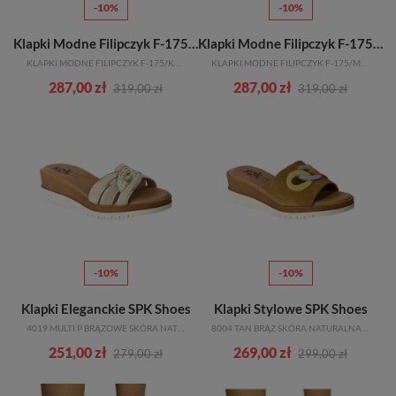
-10%
-10%
Klapki Modne Filipczyk F-175/Kor.Beż F-506 Skóra Naturalna
Klapki Modne Filipczyk F-175/Mara Czarny 604 Skóra Naturalna
KLAPKI MODNE FILIPCZYK F-175/KOR.BEŻ F-506 SKÓRA NATURALNA
KLAPKI MODNE FILIPCZYK F-175/MARA CZARNY 604 SKÓRA NATURALNA
287,00 zł
287,00 zł
319,00 zł
319,00 zł
-10%
-10%
Klapki Eleganckie SPK Shoes
Klapki Stylowe SPK Shoes
4019 MULTI P BRĄZOWE SKÓRA NATURALNA_TN
8004 TAN BRĄZ SKÓRA NATURALNA_TN
251,00 zł
269,00 zł
279,00 zł
299,00 zł