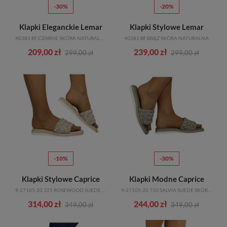
-30%
-20%
Klapki Eleganckie Lemar
Klapki Stylowe Lemar
40381 BF.CZARNE SKÓRA NATURALNA
40381 BF.BRĄZ SKÓRA NATURALNA
209,00 zł
239,00 zł
299,00 zł
299,00 zł
-10%
-30%
Klapki Stylowe Caprice
Klapki Modne Caprice
9-27105-20 325 ROSEWOOD SUEDE SKÓRA NATURALNA_TN
9-27105-20 710 SALVIA SUEDE SKÓRA NATURALNA_TN
314,00 zł
244,00 zł
349,00 zł
349,00 zł