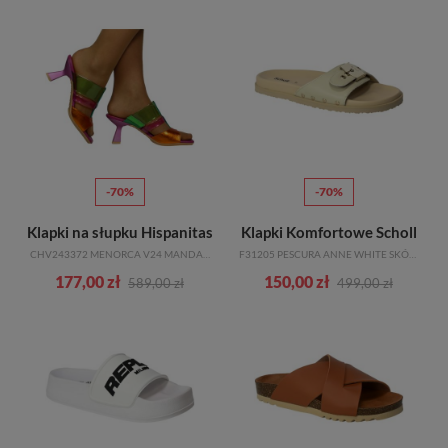
-70%
-70%
Klapki na słupku Hispanitas
Klapki Komfortowe Scholl
CHV243372 MENORCA V24 MANDARIN AQUAMARINA
F31205 PESCURA ANNE WHITE SKÓRA NATURALNA
177,00 zł
150,00 zł
589,00 zł
499,00 zł