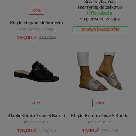
-30%
Klapki eleganckie Venezia
08-330 SKÓRZANE CZARNE
265,00 zł
379,00 zł
-10%
-70%
Klapki Komfortowe S.Barski
Klapki Komfortowe S.Barski
KV27-063 BLACK
KV27-063 BEIGE
125,00 zł
42,00 zł
139,00 zł
139,00 zł