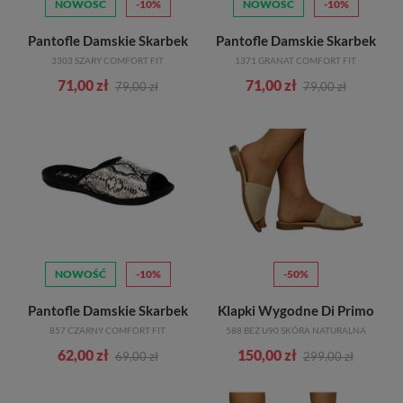
NOWOŚĆ
-10%
NOWOŚĆ
-10%
Pantofle Damskie Skarbek
Pantofle Damskie Skarbek
3303 SZARY COMFORT FIT
1371 GRANAT COMFORT FIT
71,00 zł
71,00 zł
79,00 zł
79,00 zł
NOWOŚĆ
-10%
-50%
Pantofle Damskie Skarbek
Klapki Wygodne Di Primo
857 CZARNY COMFORT FIT
588 BEŻ U90 SKÓRA NATURALNA
62,00 zł
150,00 zł
69,00 zł
299,00 zł