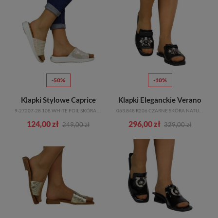
-50%
-10%
Klapki Stylowe Caprice
Klapki Eleganckie Verano
9-27207-28 108 WHITE FOIL SKÓRA NATURALNA_TN
063.848 R206 CZARNE SKÓRA NATURALNA_TN
124,00 zł
296,00 zł
249,00 zł
329,00 zł