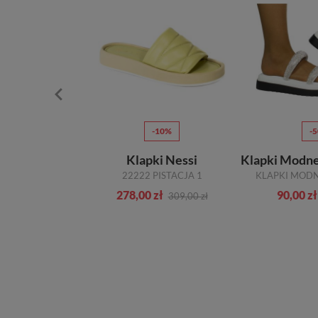
Ć
-10%
-10%
-
mskie Skarbek
Klapki Nessi
T COMFORT FIT
22222 PISTACJA 1
ł
278,00 zł
90,00 zł
79,00 zł
309,00 zł