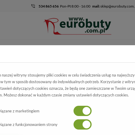
534 865 656
Pon-Pt 8:00 - 16:00
mail:
sklep@eurobuty.com.
DZIECIĘCO-
SALE
EKSKLUZ
MŁODZIEŻOWE
skie
Kolekcja damska
Klapki
Klapki Lemar 40477 S.Biały Skóra 
naszej witryny stosujemy pliki cookies w celu świadczenia usług na najwyższ
 w tym w sposób dostosowany do indywidualnych potrzeb. Korzystanie z witry
apki Lemar
tawień dotyczących cookies oznacza, że będą one zamieszczane w Twoim urzą
. Możesz dokonać w każdym czasie zmiany ustawień dotyczących cookies.
.Biały Skóra Naturalna
Wszystkie produkty
NOWOŚĆ
-20%
iązane z marketingiem
iązane z funkcjonowaniem strony