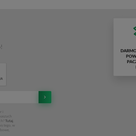
!
DARMO
POWY
PAC
 i
 naszych
ch?
Tutaj
,
is tego, w
obowe,