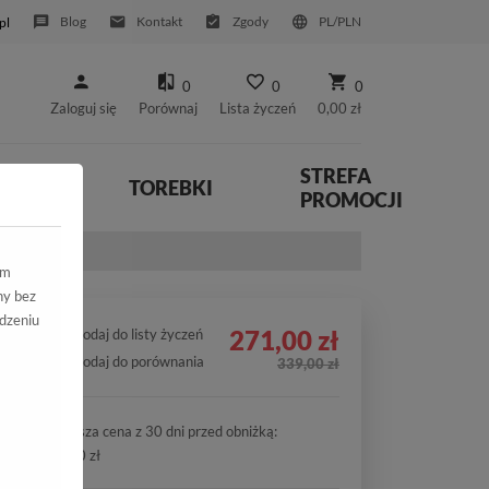
Blog
Kontakt
Zgody
PL/PLN
pl
0
0
0
Zaloguj się
Porównaj
Lista życzeń
0,00 zł
STREFA
YWNE
TOREBKI
PROMOCJI
Naturalna
ym
ny bez
dzeniu
271,00 zł
Dodaj do listy życzeń
Dodaj do porównania
339,00 zł
Najniższa cena z 30 dni przed obniżką:
271,00 zł