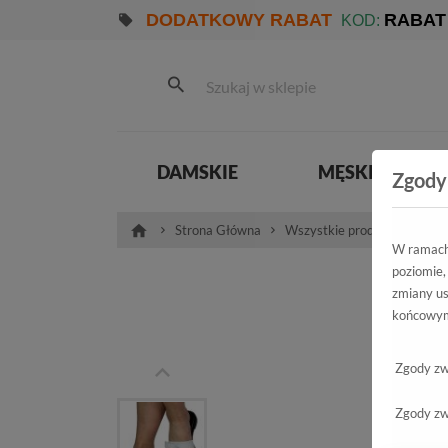
DODATKOWY RABAT
RABAT
KOD:
DAMSKIE
MĘSKIE
Zgody
Strona Główna
Wszystkie produkty
Dam
W ramach 
poziomie,
Kl
zmiany us
końcowym
40477 S
Zgody zw
Zgody zw