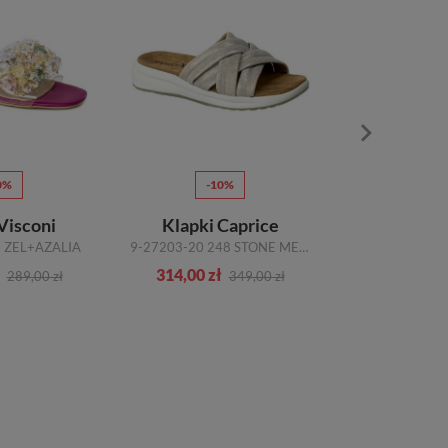
0%
-10%
-1
Visconi
Klapki Caprice
 ZEL+AZALIA
9-27203-20 248 STONE METALLIC SKÓRA
314,00 zł
287,00 zł
289,00 zł
349,00 zł