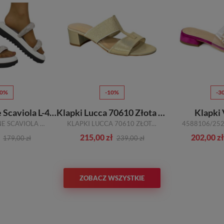
50%
-10%
-3
Klapki Modne Scaviola L-43 White Białe
Klapki Lucca 70610 Złota Satyna TN
Klapki 
KLAPKI MODNE SCAVIOLA L-43 WHITE BIAŁE
KLAPKI LUCCA 70610 ZŁOTA SATYNA TN
4588106/252
215,00 zł
202,00 zł
179,00 zł
239,00 zł
ZOBACZ WSZYSTKIE