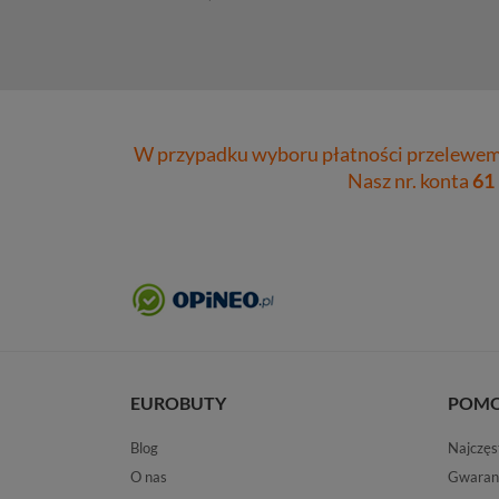
W przypadku wyboru płatności przelewem 
Nasz nr. konta
61
EUROBUTY
POM
Blog
Najczęs
O nas
Gwaran