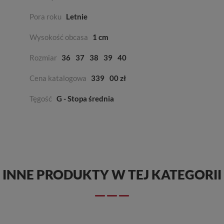
Pora roku
Letnie
Wysokość obcasa
1 cm
Rozmiar
36
37
38
39
40
Cena katalogowa
339
00 zł
Tęgość
G - Stopa średnia
INNE PRODUKTY W TEJ KATEGORII