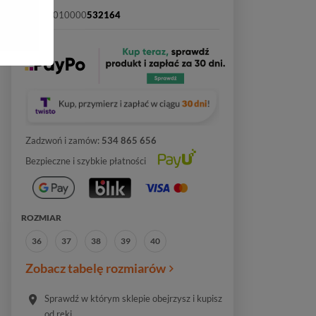
SKU:
2010000
532164
Zadzwoń i zamów:
534 865 656
Bezpieczne i szybkie płatności
ROZMIAR
36
37
38
39
40
Zobacz tabelę rozmiarów
Sprawdź w którym sklepie obejrzysz i kupisz
od ręki