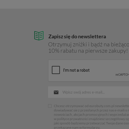
Zapisz się do newslettera
Otrzymuj zniżki i bądź na bieżąco
10% rabatu na pierwsze zakupy!
Chcesz otrzymywać od eurobuty.com.pl newsletter
dowiadywać sie z przesłanych przez nas e-maili o
nowościach, akcjach promocyjnych i wyprzedaża
w polityce prywatności znajdziesz szczegółowy op
jaki sposób będziemy przetwarzać Twoje dane os
przekazane nam w formularzu.