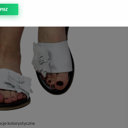
PISZ
cje kolorystyczne