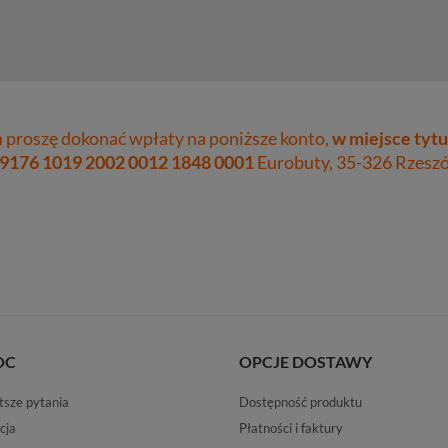
proszę dokonać wpłaty na poniższe konto,
w miejsce tytu
 9176 1019 2002 0012 1848 0001
Eurobuty, 35-326 Rzeszów
OC
OPCJE DOSTAWY
tsze pytania
Dostępność produktu
cja
Płatności i faktury