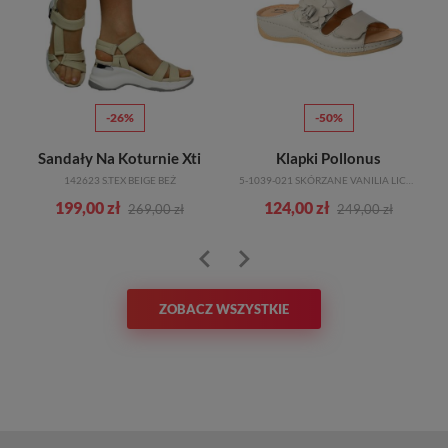
-26%
-50%
Sandały Na Koturnie Xti
Klapki Pollonus
142623 S.TEX BEIGE BEŻ
5-1039-021 SKÓRZANE VANILIA LICO TN
199,00 zł
124,00 zł
269,00 zł
249,00 zł
ZOBACZ WSZYSTKIE