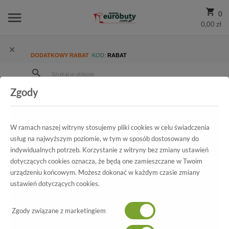
0
0,00 zł
DODATKOWY RABAT
KOD:
RABAT
Zgody
Strona Główna
Wszystkie produkty
Damskie
Kolekcja damska
Klapki
Klapki Wygodne Lemar 40312 W.Czekolada Skóra Naturalna
W ramach naszej witryny stosujemy pliki cookies w celu świadczenia
usług na najwyższym poziomie, w tym w sposób dostosowany do
indywidualnych potrzeb. Korzystanie z witryny bez zmiany ustawień
dotyczących cookies oznacza, że będą one zamieszczane w Twoim
Wszystkie produkty
urządzeniu końcowym. Możesz dokonać w każdym czasie zmiany
ustawień dotyczących cookies.
Klapki Wygodne Lemar
Zgody związane z marketingiem
40312 W.Czekolada Skóra Naturalna