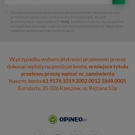
Chcesz otrzymywać od eurobuty.com.pl newsletter i dowiadywać sie z
przesłanych przez nas e-maili o naszych nowościach, akcjach
promocyjnych i wyprzedażach?
Tutaj
, w polityce prywatności znajdziesz
szczegółowy opis tego, w jaki sposób będziemy przetwarzać Twoje dane
osobowe, przekazane nam w formularzu.
W przypadku wyboru płatności przelewem proszę
dokonać wpłaty na poniższe konto,
w miejsce tytułu
przelewu proszę wpisać nr. zamówienia
Nasz nr. konta
61 9176 1019 2002 0012 1848 0001
Eurobuty, 35-326 Rzeszów, ul. Rejtana 53a