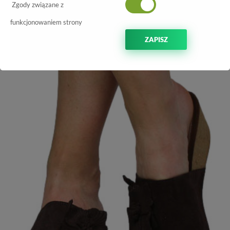
Zgody związane z
NOWOŚĆ
-20%
funkcjonowaniem strony
ZAPISZ