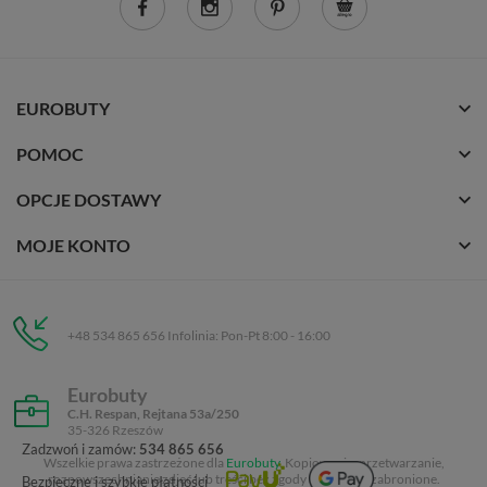
EUROBUTY
POMOC
OPCJE DOSTAWY
MOJE KONTO
+48 534 865 656 Infolinia: Pon-Pt 8:00 - 16:00
Eurobuty
C.H. Respan, Rejtana 53a/250
35-326 Rzeszów
Zadzwoń i zamów:
534 865 656
Wszelkie prawa zastrzeżone dla
Eurobuty
. Kopiowanie, przetwarzanie,
rozpowszechnianie zdjęć lub treści bez zgody autora jest zabronione.
Bezpieczne i szybkie płatności