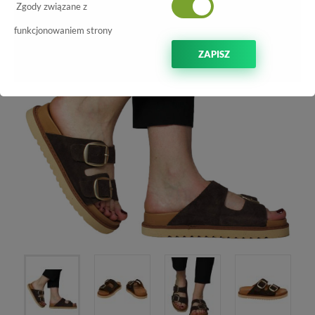
Zgody związane z
NOWOŚĆ
-30%
funkcjonowaniem strony
ZAPISZ