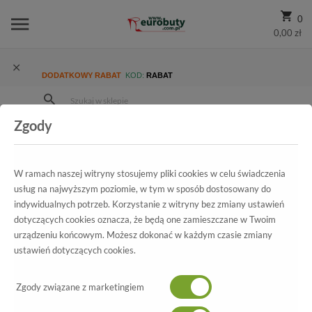
0
0,00 zł
DODATKOWY RABAT
KOD:
RABAT
Zgody
Strona Główna
Wszystkie produkty
Damskie
Kolekcja damska
Klapki
Klapki Boccato 204.22-5904-S14 S14TKHV Skóra Naturalna
W ramach naszej witryny stosujemy pliki cookies w celu świadczenia
usług na najwyższym poziomie, w tym w sposób dostosowany do
indywidualnych potrzeb. Korzystanie z witryny bez zmiany ustawień
dotyczących cookies oznacza, że będą one zamieszczane w Twoim
Wszystkie produkty
urządzeniu końcowym. Możesz dokonać w każdym czasie zmiany
ustawień dotyczących cookies.
Klapki Boccato
Zgody związane z marketingiem
204.22-5904-S14 S14TKHV Skóra Naturalna