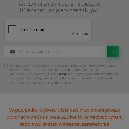
Otrzymuj zniżki i bądź na bieżąco!
10% rabatu na pierwsze zakupy!
Chcesz otrzymywać od eurobuty.com.pl newsletter i dowiadywać sie z
przesłanych przez nas e-maili o naszych nowościach, akcjach
promocyjnych i wyprzedażach?
Tutaj
, w polityce prywatności znajdziesz
szczegółowy opis tego, w jaki sposób będziemy przetwarzać Twoje dane
osobowe, przekazane nam w formularzu.
W przypadku wyboru płatności przelewem proszę
dokonać wpłaty na poniższe konto,
w miejsce tytułu
przelewu proszę wpisać nr. zamówienia