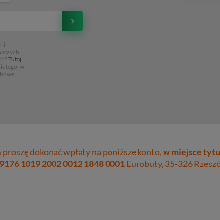
 i
 naszych
ch?
Tutaj
,
is tego, w
obowe,
proszę dokonać wpłaty na poniższe konto,
w miejsce tytu
 9176 1019 2002 0012 1848 0001
Eurobuty, 35-326 Rzeszów