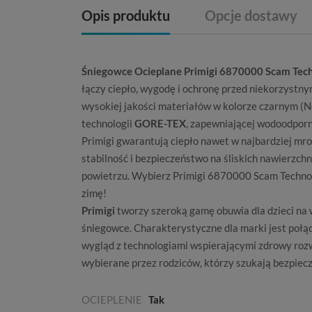
Opis produktu
Opcje dostawy
Śniegowce Ocieplane Primigi 6870000 Scam Te
łączy ciepło, wygodę i ochronę przed niekorzys
wysokiej jakości materiałów w kolorze czarnym (
technologii
GORE-TEX
, zapewniającej wodoodporn
Primigi gwarantują ciepło nawet w najbardziej m
stabilność i bezpieczeństwo na śliskich nawierzch
powietrzu. Wybierz Primigi 6870000 Scam Techno 
zimę!
Primigi
tworzy szeroką gamę obuwia dla dzieci na 
śniegowce. Charakterystyczne dla marki jest połąc
wygląd z technologiami wspierającymi zdrowy rozw
wybierane przez rodziców, którzy szukają bezpiecz
OCIEPLENIE
Tak