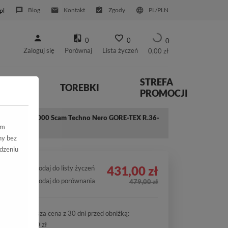
Blog
Kontakt
Zgody
PL/PLN
pl
0
0
0
Zaloguj się
Porównaj
Lista życzeń
0,00 zł
STREFA
YWNE
TOREBKI
PROMOCJI
Primigi 6870000 Scam Techno Nero GORE-TEX R.36-
ym
ny bez
dzeniu
431,00 zł
Dodaj do listy życzeń
Dodaj do porównania
479,00 zł
Najniższa cena z 30 dni przed obniżką:
431,00 zł