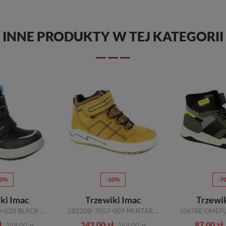
INNE PRODUKTY W TEJ KATEGORII
10%
-10%
-7
ki Imac
Trzewiki Imac
Trzewi
282199 02510-020 BLACK TURQUOISE R.25-35
282208-7057-009 MUSTARD BLUE
ł
242,00 zł
87,00 zł
249,00 zł
269,00 zł