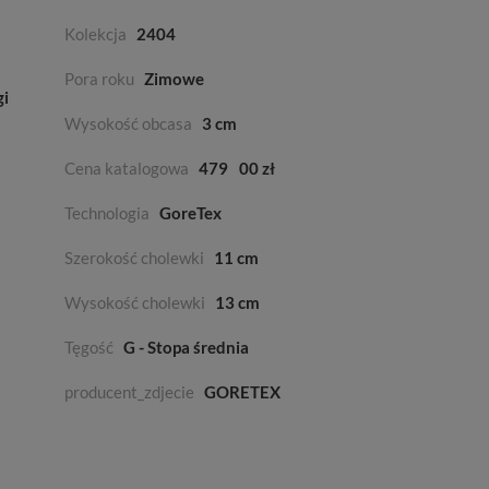
Kolekcja
2404
Pora roku
Zimowe
gi
Wysokość obcasa
3 cm
Cena katalogowa
479
00 zł
Technologia
GoreTex
Szerokość cholewki
11 cm
Wysokość cholewki
13 cm
Tęgość
G - Stopa średnia
producent_zdjecie
GORETEX