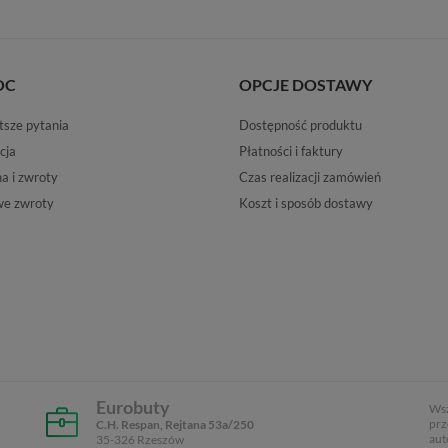
OC
OPCJE DOSTAWY
tsze pytania
Dostępność produktu
cja
Płatności i faktury
 i zwroty
Czas realizacji zamówień
e zwroty
Koszt i sposób dostawy
Eurobuty
Wsz
prz
C.H. Respan, Rejtana 53a/250
aut
35-326 Rzeszów