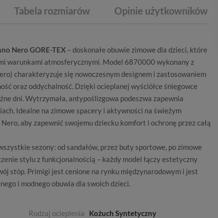
Tabela rozmiarów
Opinie użytkowników
chno Nero GORE-TEX
– doskonałe obuwie zimowe dla dzieci, które
tnymi warunkami atmosferycznymi. Model 6870000 wykonany z
Nero) charakteryzuje się nowoczesnym designem i zastosowaniem
ość oraz oddychalność. Dzięki ocieplanej wyściółce śniegowce
roźne dni. Wytrzymała, antypoślizgowa podeszwa zapewnia
niach. Idealne na zimowe spacery i aktywności na świeżym
Nero, aby zapewnić swojemu dziecku komfort i ochronę przez całą
wszystkie sezony: od sandałów, przez buty sportowe, po zimowe
zenie stylu z funkcjonalnością – każdy model łączy estetyczny
ój stóp. Primigi jest cenione na rynku międzynarodowym i jest
nego i modnego obuwia dla swoich dzieci.
Rodzaj ocieplenia
Kożuch Syntetyczny