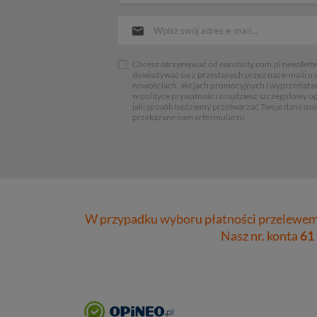
Chcesz otrzymywać od eurobuty.com.pl newsletter
dowiadywać sie z przesłanych przez nas e-maili o
nowościach, akcjach promocyjnych i wyprzedaża
w polityce prywatności znajdziesz szczegółowy op
jaki sposób będziemy przetwarzać Twoje dane os
przekazane nam w formularzu.
W przypadku wyboru płatności przelewem 
Nasz nr. konta
61