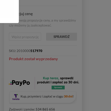
Negocjuj cenę
Wpisz swoją propozycje ceny, a my sprawdzimy
czy możemy ją zaakceptować.
SPRAWDŹ
SKU:
2010000
517970
Produkt został wyprzedany
Zadzwoń i zamów:
534 865 656