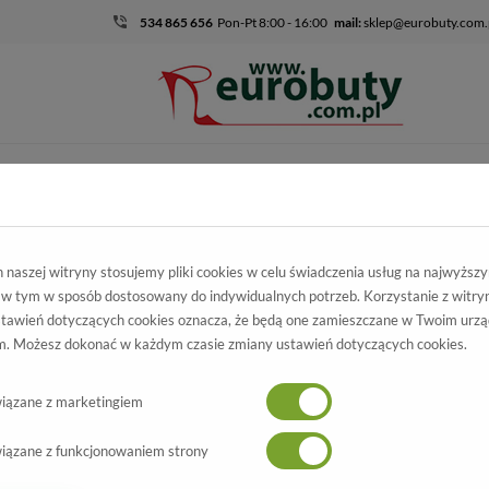
534 865 656
Pon-Pt 8:00 - 16:00
mail:
sklep@eurobuty.com.
DZIECIĘCO-
SALE
EKSKLUZ
MŁODZIEŻOWE
cięco-
Dla
Śniegowce Ocieplane 
Śniegowce
naszej witryny stosujemy pliki cookies w celu świadczenia usług na najwyższ
40
zieżowe
chłopaka
 w tym w sposób dostosowany do indywidualnych potrzeb. Korzystanie z witry
tawień dotyczących cookies oznacza, że będą one zamieszczane w Twoim urzą
 Ocieplane Primigi
. Możesz dokonać w każdym czasie zmiany ustawień dotyczących cookies.
echno Nero GORE-TEX R.36-40
iązane z marketingiem
Wszystkie produkty
-10%
iązane z funkcjonowaniem strony