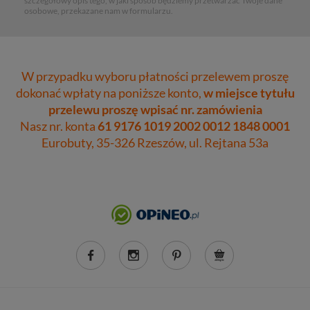
szczegółowy opis tego, w jaki sposób będziemy przetwarzać Twoje dane
osobowe, przekazane nam w formularzu.
W przypadku wyboru płatności przelewem proszę
dokonać wpłaty na poniższe konto,
w miejsce tytułu
przelewu proszę wpisać nr. zamówienia
Nasz nr. konta
61 9176 1019 2002 0012 1848 0001
Eurobuty, 35-326 Rzeszów, ul. Rejtana 53a