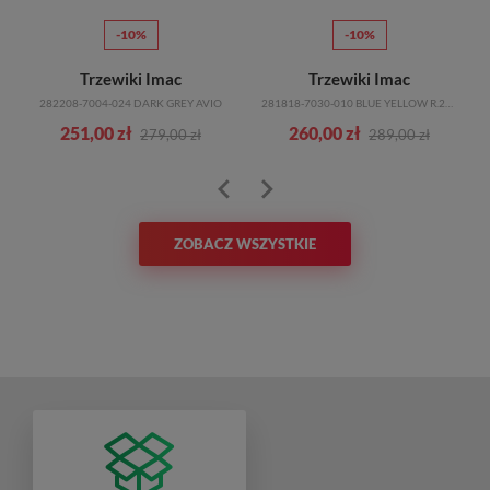
-10%
-10%
Trzewiki Imac
Trzewiki Imac
282208-7004-024 DARK GREY AVIO
281818-7030-010 BLUE YELLOW R.28-35
251,00 zł
260,00 zł
279,00 zł
289,00 zł
ZOBACZ WSZYSTKIE