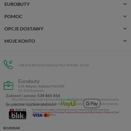
EUROBUTY
POMOC
OPCJE DOSTAWY
MOJE KONTO
+48 534 865 656 Infolinia: Pon-Pt 8:00 - 16:00
Eurobuty
C.H. Respan, Rejtana 53a/250
35-326 Rzeszów
Zadzwoń i zamów:
534 865 656
Wszelkie prawa zastrzeżone dla
Eurobuty
. Kopiowanie, przetwarzanie,
rozpowszechnianie zdjęć lub treści bez zgody autora jest zabronione.
Bezpieczne i szybkie płatności
ROZMIAR