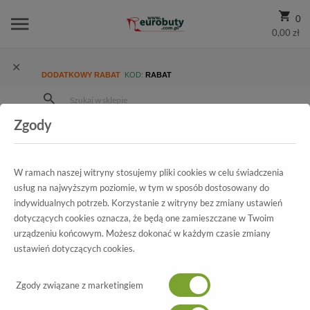
0
0,00 zł
DODATKOWY RABAT
KOD:
RABAT
Zgody
Strona Główna
Wszystkie produkty
Dziecięco-Młodzieżowe
Dla chłopaka
Śniegowce
Trzewiki Imac 282958-7030-002 Blue Green R.27-35
W ramach naszej witryny stosujemy pliki cookies w celu świadczenia
usług na najwyższym poziomie, w tym w sposób dostosowany do
indywidualnych potrzeb. Korzystanie z witryny bez zmiany ustawień
dotyczących cookies oznacza, że będą one zamieszczane w Twoim
Wszystkie produkty
urządzeniu końcowym. Możesz dokonać w każdym czasie zmiany
ustawień dotyczących cookies.
Trzewiki Imac
Zgody związane z marketingiem
282958-7030-002 Blue Green R.27-35