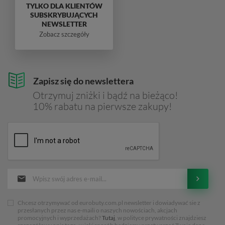
TYLKO DLA KLIENTÓW
SUBSKRYBUJĄCYCH
NEWSLETTER
Zobacz szczegóły
Zapisz się do newslettera
Otrzymuj zniżki i bądź na bieżąco!
10% rabatu na pierwsze zakupy!
Chcesz otrzymywać od eurobuty.com.pl newsletter i dowiadywać sie z
przesłanych przez nas e-maili o naszych nowościach, akcjach
promocyjnych i wyprzedażach?
Tutaj
, w polityce prywatności znajdziesz