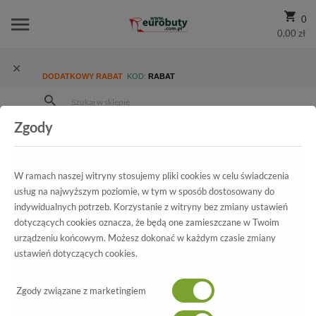
0
0,00 zł
DODATKOWY RABAT
KOD:
RABAT
Zgody
Strona Główna
Wszystkie produkty
Damskie
Kolekcja damska
Czółenka
Szpilki Modne Prestige 2265/SZP K-Zamsz +Lico Skóra Naturalna
W ramach naszej witryny stosujemy pliki cookies w celu świadczenia
usług na najwyższym poziomie, w tym w sposób dostosowany do
indywidualnych potrzeb. Korzystanie z witryny bez zmiany ustawień
dotyczących cookies oznacza, że będą one zamieszczane w Twoim
Wszystkie produkty
urządzeniu końcowym. Możesz dokonać w każdym czasie zmiany
ustawień dotyczących cookies.
Szpilki Modne Prestige
2265/SZP K-Zamsz +Lico Skóra Naturalna
Zgody związane z marketingiem