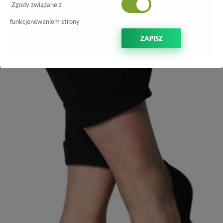
NOWOŚĆ
-15%
Zgody związane z
funkcjonowaniem strony
ZAPISZ