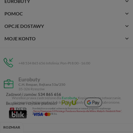
EUROBUTY
POMOC
OPCJE DOSTAWY
MOJE KONTO
+48 534 865 656 Infolinia: Pon-Pt 8:00 - 16:00
Eurobuty
C.H. Respan, Rejtana 53a/250
35-326 Rzeszów
Zadzwoń i zamów:
534 865 656
Wszelkie prawa zastrzeżone dla
Eurobuty
. Kopiowanie, przetwarzanie,
rozpowszechnianie zdjęć lub treści bez zgody autora jest zabronione.
Bezpieczne i szybkie płatności
ROZMIAR