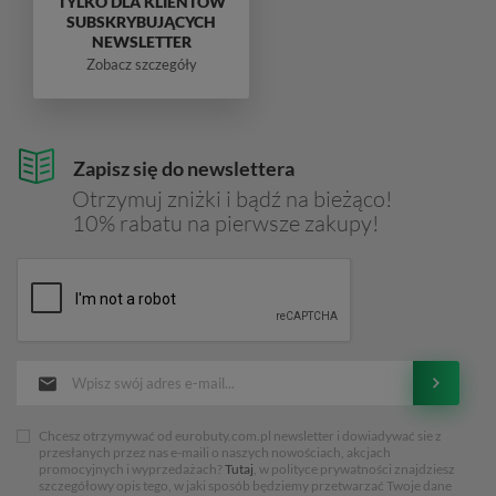
TYLKO DLA KLIENTÓW
SUBSKRYBUJĄCYCH
NEWSLETTER
Zobacz szczegóły
Zapisz się do newslettera
Otrzymuj zniżki i bądź na bieżąco!
10% rabatu na pierwsze zakupy!
Chcesz otrzymywać od eurobuty.com.pl newsletter i dowiadywać sie z
przesłanych przez nas e-maili o naszych nowościach, akcjach
promocyjnych i wyprzedażach?
Tutaj
, w polityce prywatności znajdziesz
szczegółowy opis tego, w jaki sposób będziemy przetwarzać Twoje dane