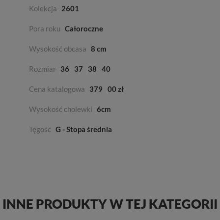
Kolekcja
2601
Pora roku
Całoroczne
Wysokość obcasa
8 cm
Rozmiar
36
37
38
40
Cena katalogowa
379
00 zł
Wysokość cholewki
6cm
Tęgość
G - Stopa średnia
INNE PRODUKTY W TEJ KATEGORII