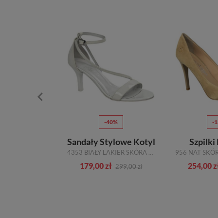
70%
-40%
-
ylowe Karino
Sandały Stylowe Kotyl
Szpilki
4563 FUKSJA LICO SKÓRA NATURALNA_TN
4353 BIAŁY LAKIER SKÓRA NATURALNA TN
zł
179,00 zł
254,00 z
459,00 zł
299,00 zł