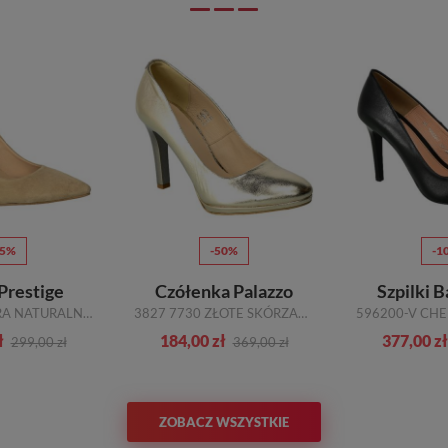
15%
-50%
-1
 Prestige
Czółenka Palazzo
Szpilki B
956 NAT SKÓRA NATURALNA_TN
3827 7730 ZŁOTE SKÓRZANE
ł
184,00 zł
377,00 zł
299,00 zł
369,00 zł
ZOBACZ WSZYSTKIE