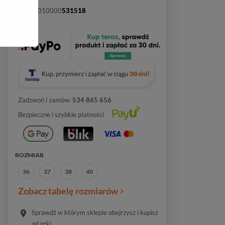
SKU:
2010000
531518
Zadzwoń i zamów:
534 865 656
Bezpieczne i szybkie płatności
ROZMIAR
36
37
38
40
Zobacz tabelę rozmiarów
Sprawdź w którym sklepie obejrzysz i kupisz
od ręki