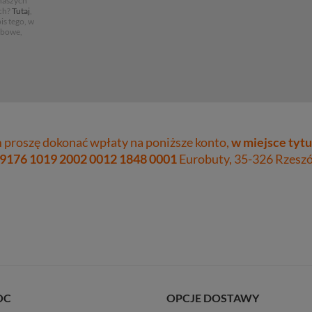
 naszych
ch?
Tutaj
,
is tego, w
obowe,
proszę dokonać wpłaty na poniższe konto,
w miejsce tytu
 9176 1019 2002 0012 1848 0001
Eurobuty, 35-326 Rzeszów
OC
OPCJE DOSTAWY