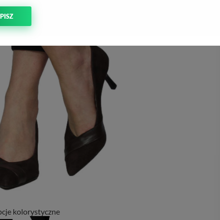
PISZ
cje kolorystyczne