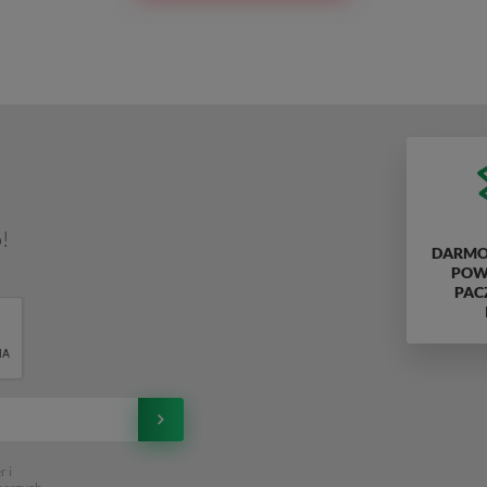
!
DARMO
POWY
PAC
 i