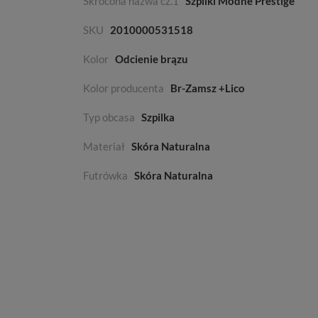
Skrócona nazwa cz.1
Szpilki Modne Prestige
SKU
2010000531518
Kolor
Odcienie brązu
Kolor producenta
Br-Zamsz +Lico
Typ obcasa
Szpilka
Materiał
Skóra Naturalna
Futrówka
Skóra Naturalna