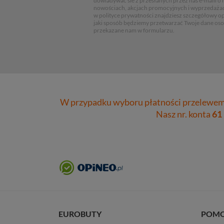
dowiadywać sie z przesłanych przez nas e-maili o
nowościach, akcjach promocyjnych i wyprzedaża
w polityce prywatności znajdziesz szczegółowy op
jaki sposób będziemy przetwarzać Twoje dane os
przekazane nam w formularzu.
W przypadku wyboru płatności przelewem 
Nasz nr. konta
61
EUROBUTY
POM