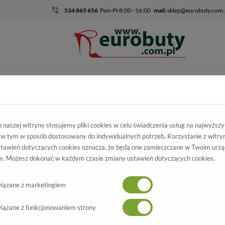
534 865 656
Pon-Pt 8:00 - 16:00
mail:
sklep@eurobuty.com.
DZIECIĘCO-
SALE
EKSKLUZ
MŁODZIEŻOWE
skie
Kolekcja damska
Szpilki
Szpilki Modne Prestige 2265/SZP B
naszej witryny stosujemy pliki cookies w celu świadczenia usług na najwyższ
 w tym w sposób dostosowany do indywidualnych potrzeb. Korzystanie z witry
 Modne Prestige
tawień dotyczących cookies oznacza, że będą one zamieszczane w Twoim urzą
. Możesz dokonać w każdym czasie zmiany ustawień dotyczących cookies.
Zamsz +Lico Skóra Naturalna
Wszystkie produkty
NOWOŚĆ
-15%
iązane z marketingiem
iązane z funkcjonowaniem strony