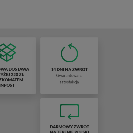
WA DOSTAWA
14 DNI NA ZWROT
ŻEJ 220 ZŁ
Gwarantowana
ZKOMATEM
satysfakcja
INPOST
DARMOWY ZWROT
NA TERENIE POLSKI