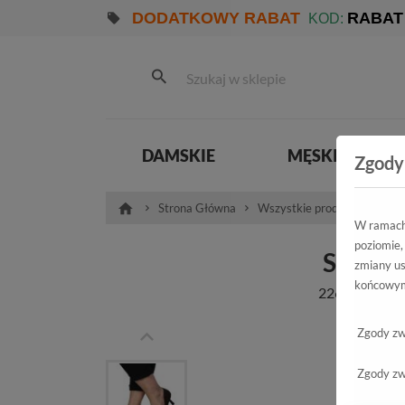
DODATKOWY RABAT
RABAT
KOD:
DAMSKIE
MĘSKIE
Zgody
Strona Główna
Wszystkie produkty
Dam
W ramach 
poziomie,
Szpilki
zmiany us
końcowym
2265/SZP Br-
Zgody zw
Zgody zw