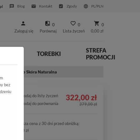
Blog
Kontakt
Zgody
PL/PLN
pl
0
0
0
Zaloguj się
Porównaj
Lista życzeń
0,00 zł
STREFA
YWNE
TOREBKI
PROMOCJI
r-Zamsz +Lico Skóra Naturalna
ym
ny bez
dzeniu
322,00 zł
Dodaj do listy życzeń
Dodaj do porównania
379,00 zł
Najniższa cena z 30 dni przed obniżką:
322,00 zł