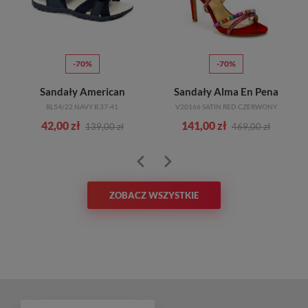
-70%
-70%
Sandały American
Sandały Alma En Pena
RL54/22 NAVY R.37-41
V20166 SATIN RED CZERWONY
42,00 zł
141,00 zł
139,00 zł
469,00 zł
ZOBACZ WSZYSTKIE