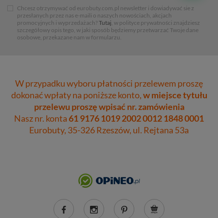
Chcesz otrzymywać od eurobuty.com.pl newsletter i dowiadywać sie z
przesłanych przez nas e-maili o naszych nowościach, akcjach
promocyjnych i wyprzedażach?
Tutaj
, w polityce prywatności znajdziesz
szczegółowy opis tego, w jaki sposób będziemy przetwarzać Twoje dane
osobowe, przekazane nam w formularzu.
W przypadku wyboru płatności przelewem proszę
dokonać wpłaty na poniższe konto,
w miejsce tytułu
przelewu proszę wpisać nr. zamówienia
Nasz nr. konta
61 9176 1019 2002 0012 1848 0001
Eurobuty, 35-326 Rzeszów, ul. Rejtana 53a