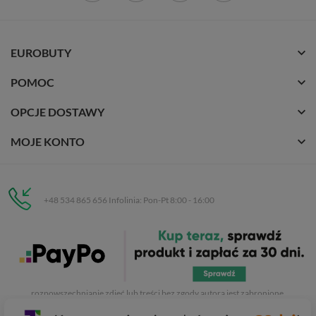
EUROBUTY
POMOC
OPCJE DOSTAWY
MOJE KONTO
+48 534 865 656 Infolinia: Pon-Pt 8:00 - 16:00
Eurobuty
C.H. Respan, Rejtana 53a/250
35-326 Rzeszów
Wszelkie prawa zastrzeżone dla
Eurobuty
. Kopiowanie, przetwarzanie,
rozpowszechnianie zdjęć lub treści bez zgody autora jest zabronione.