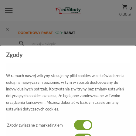
0
0,00 zł
DODATKOWY RABAT
KOD:
RABAT
Zgody
Strona Główna
Wszystkie produkty
Promocja
Damskie
Sandały
Sandały SPK Shoes 960/TC Rojo/Rojo
W ramach naszej witryny stosujemy pliki cookies w celu świadczenia
usług na najwyższym poziomie, w tym w sposób dostosowany do
indywidualnych potrzeb. Korzystanie z witryny bez zmiany ustawień
Wszystkie produkty
dotyczących cookies oznacza, że będą one zamieszczane w Twoim
urządzeniu końcowym. Możesz dokonać w każdym czasie zmiany
Sandały SPK Shoes
ustawień dotyczących cookies.
960/TC Rojo/Rojo
Zgody związane z marketingiem
-70%