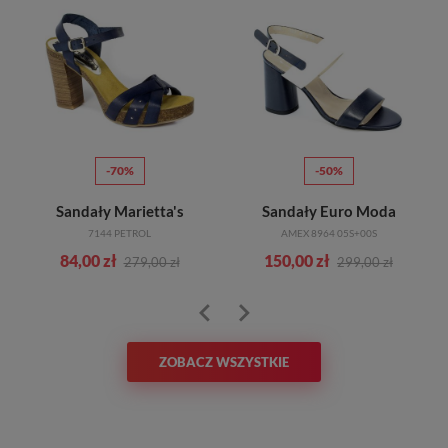
-70%
-50%
Sandały Marietta's
Sandały Euro Moda
7144 PETROL
AMEX 8964 05S+00S
84,00 zł
150,00 zł
279,00 zł
299,00 zł
ZOBACZ WSZYSTKIE