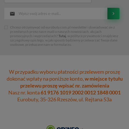
Chcesz otrzymywać od eurobuty.com.pl newsletter i dowiadywać sie z
przesłanych przez nas e-maili o naszych nowościach, akcjach
promocyjnych i wyprzedażach?
Tutaj
, w polityce prywatności znajdziesz
szczegółowy opis tego, w jaki sposób będziemy przetwarzać Twoje dane
osobowe, przekazane nam w formularzu.
W przypadku wyboru płatności przelewem proszę
dokonać wpłaty na poniższe konto,
w miejsce tytułu
przelewu proszę wpisać nr. zamówienia
Nasz nr. konta
61 9176 1019 2002 0012 1848 0001
Eurobuty, 35-326 Rzeszów, ul. Rejtana 53a