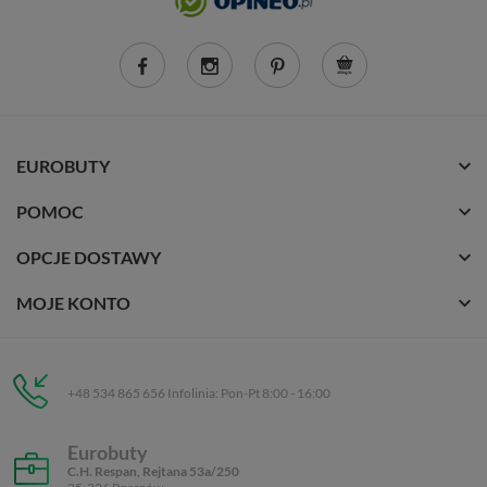
EUROBUTY
POMOC
OPCJE DOSTAWY
MOJE KONTO
+48 534 865 656 Infolinia: Pon-Pt 8:00 - 16:00
Eurobuty
C.H. Respan, Rejtana 53a/250