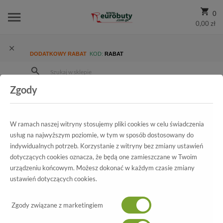
0
0,00 zł
DODATKOWY RABAT
KOD:
RABAT
Zgody
Strona Główna
Wszystkie produkty
Promocja
Damskie
Sandały
Sandały Zodiaco A059 Milk
W ramach naszej witryny stosujemy pliki cookies w celu świadczenia
usług na najwyższym poziomie, w tym w sposób dostosowany do
indywidualnych potrzeb. Korzystanie z witryny bez zmiany ustawień
Wszystkie produkty
dotyczących cookies oznacza, że będą one zamieszczane w Twoim
urządzeniu końcowym. Możesz dokonać w każdym czasie zmiany
Sandały Zodiaco
ustawień dotyczących cookies.
A059 Milk
Zgody związane z marketingiem
-70%