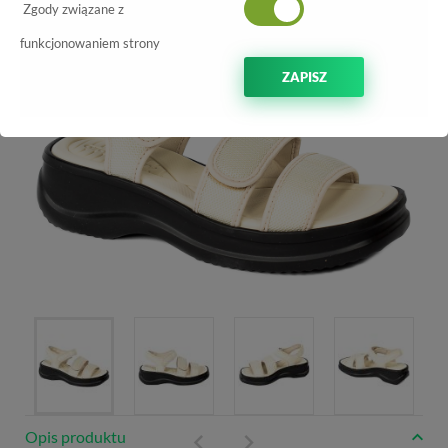
-10%
Zgody związane z
funkcjonowaniem strony
ZAPISZ
Opis produktu