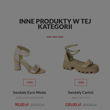
INNE PRODUKTY W TEJ
KATEGORII
-70%
-70%
Sandały Euro Moda
Sandały Carinii
AMEX 0299 02GDR+PSR
B8007-R77-F17
90,00 zł
120,00 zł
299,00 zł
399,00 zł