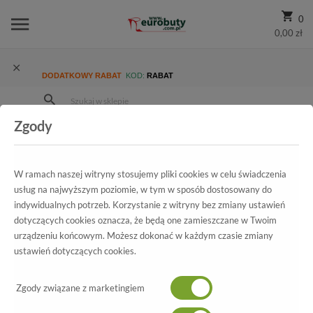
0
0,00 zł
DODATKOWY RABAT
KOD:
RABAT
Zgody
Strona Główna
Wszystkie produkty
Promocja
Damskie
Sandały
Sandały Azaleia 18456 TSoft AA128 OFF White - Black
W ramach naszej witryny stosujemy pliki cookies w celu świadczenia
usług na najwyższym poziomie, w tym w sposób dostosowany do
indywidualnych potrzeb. Korzystanie z witryny bez zmiany ustawień
dotyczących cookies oznacza, że będą one zamieszczane w Twoim
Wszystkie produkty
urządzeniu końcowym. Możesz dokonać w każdym czasie zmiany
ustawień dotyczących cookies.
Sandały Azaleia
18456 TSoft AA128 OFF White - Black
Zgody związane z marketingiem