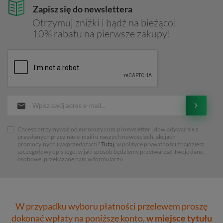
Zapisz się do newslettera
Otrzymuj zniżki i bądź na bieżąco!
10% rabatu na pierwsze zakupy!
Chcesz otrzymywać od eurobuty.com.pl newsletter i dowiadywać sie z
przesłanych przez nas e-maili o naszych nowościach, akcjach
promocyjnych i wyprzedażach?
Tutaj
, w polityce prywatności znajdziesz
szczegółowy opis tego, w jaki sposób będziemy przetwarzać Twoje dane
osobowe, przekazane nam w formularzu.
W przypadku wyboru płatności przelewem proszę
dokonać wpłaty na poniższe konto,
w miejsce tytułu