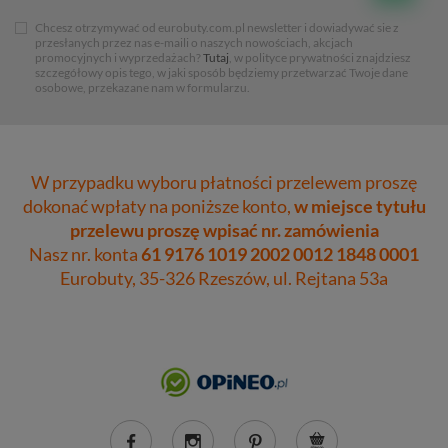
Chcesz otrzymywać od eurobuty.com.pl newsletter i dowiadywać sie z
przesłanych przez nas e-maili o naszych nowościach, akcjach
promocyjnych i wyprzedażach?
Tutaj
, w polityce prywatności znajdziesz
szczegółowy opis tego, w jaki sposób będziemy przetwarzać Twoje dane
osobowe, przekazane nam w formularzu.
W przypadku wyboru płatności przelewem proszę
dokonać wpłaty na poniższe konto,
w miejsce tytułu
przelewu proszę wpisać nr. zamówienia
Nasz nr. konta
61 9176 1019 2002 0012 1848 0001
Eurobuty, 35-326 Rzeszów, ul. Rejtana 53a