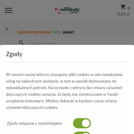
0
0,00 zł
DODATKOWY RABAT
KOD:
RABAT
Zgody
Strona Główna
Wszystkie produkty
Promocja
Damskie
Sandały
Sandały Sala 7048 1459
W ramach naszej witryny stosujemy pliki cookies w celu świadczenia
usług na najwyższym poziomie, w tym w sposób dostosowany do
indywidualnych potrzeb. Korzystanie z witryny bez zmiany ustawień
Wszystkie produkty
dotyczących cookies oznacza, że będą one zamieszczane w Twoim
urządzeniu końcowym. Możesz dokonać w każdym czasie zmiany
Sandały Sala
ustawień dotyczących cookies.
7048 1459
Zgody związane z marketingiem
-70%