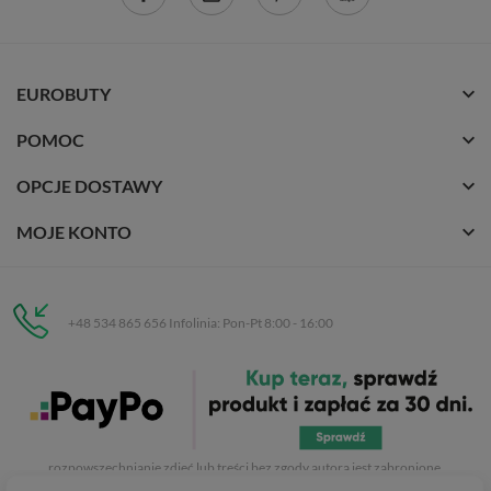
EUROBUTY
POMOC
OPCJE DOSTAWY
MOJE KONTO
+48 534 865 656 Infolinia: Pon-Pt 8:00 - 16:00
Eurobuty
C.H. Respan, Rejtana 53a/250
35-326 Rzeszów
Wszelkie prawa zastrzeżone dla
Eurobuty
. Kopiowanie, przetwarzanie,
rozpowszechnianie zdjęć lub treści bez zgody autora jest zabronione.