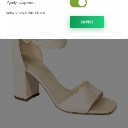
Zgody związane z
funkcjonowaniem strony
ZAPISZ