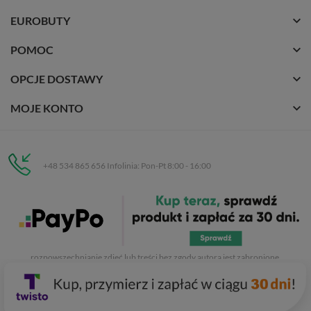
EUROBUTY
POMOC
OPCJE DOSTAWY
MOJE KONTO
+48 534 865 656 Infolinia: Pon-Pt 8:00 - 16:00
Eurobuty
C.H. Respan, Rejtana 53a/250
35-326 Rzeszów
Wszelkie prawa zastrzeżone dla
Eurobuty
. Kopiowanie, przetwarzanie,
rozpowszechnianie zdjęć lub treści bez zgody autora jest zabronione.