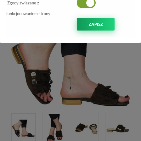
Zgody związane z
NOWOŚĆ
-40%
funkcjonowaniem strony
ZAPISZ