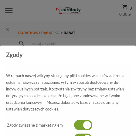
0
0,00 zł
DODATKOWY RABAT
KOD:
RABAT
Zgody
Strona Główna
Wszystkie produkty
Damskie
Kolekcja damska
Klapki
Klapki Boccato 1172 Brąz Welur Skóra Naturalna
W ramach naszej witryny stosujemy pliki cookies w celu świadczenia
usług na najwyższym poziomie, w tym w sposób dostosowany do
indywidualnych potrzeb. Korzystanie z witryny bez zmiany ustawień
dotyczących cookies oznacza, że będą one zamieszczane w Twoim
Wszystkie produkty
urządzeniu końcowym. Możesz dokonać w każdym czasie zmiany
ustawień dotyczących cookies.
Klapki Boccato
Zgody związane z marketingiem
1172 Brąz Welur Skóra Naturalna