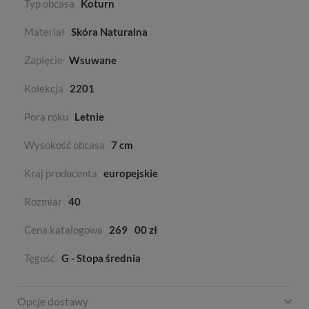
Typ obcasa
Koturn
Materiał
Skóra Naturalna
Zapięcie
Wsuwane
Kolekcja
2201
Pora roku
Letnie
Wysokość obcasa
7 cm
Kraj producenta
europejskie
Rozmiar
40
Cena katalogowa
269
00 zł
Tęgość
G - Stopa średnia
Opcje dostawy