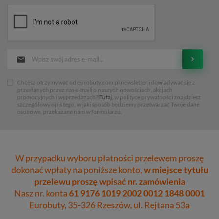
Chcesz otrzymywać od eurobuty.com.pl newsletter i dowiadywać sie z
przesłanych przez nas e-maili o naszych nowościach, akcjach
promocyjnych i wyprzedażach?
Tutaj
, w polityce prywatności znajdziesz
szczegółowy opis tego, w jaki sposób będziemy przetwarzać Twoje dane
osobowe, przekazane nam w formularzu.
W przypadku wyboru płatności przelewem proszę
dokonać wpłaty na poniższe konto,
w miejsce tytułu
przelewu proszę wpisać nr. zamówienia
Nasz nr. konta
61 9176 1019 2002 0012 1848 0001
Eurobuty, 35-326 Rzeszów, ul. Rejtana 53a