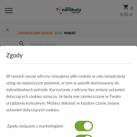
0
0,00 zł
DODATKOWY RABAT
KOD:
RABAT
Zgody
Strona Główna
Wszystkie produkty
Promocja
Damskie
Klapki
Klapki Marco Tozzi 2-27217-38 238 Pebble
W ramach naszej witryny stosujemy pliki cookies w celu świadczenia
usług na najwyższym poziomie, w tym w sposób dostosowany do
indywidualnych potrzeb. Korzystanie z witryny bez zmiany ustawień
dotyczących cookies oznacza, że będą one zamieszczane w Twoim
Wszystkie produkty
urządzeniu końcowym. Możesz dokonać w każdym czasie zmiany
ustawień dotyczących cookies.
Klapki Marco Tozzi
2-27217-38 238 Pebble
Zgody związane z marketingiem