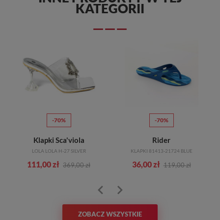
KATEGORII
-70%
-70%
Klapki Sca'viola
Rider
LOLA LOLA H-27 SILVER
KLAPKI 81413-21724 BLUE
111,00 zł
36,00 zł
369,00 zł
119,00 zł
ZOBACZ WSZYSTKIE