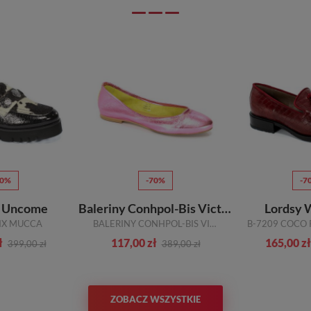
70%
-70%
-7
y Uncome
Baleriny Conhpol-Bis Victim 2538S Pink/1758
Lordsy 
IX MUCCA
BALERINY CONHPOL-BIS VICTIM 2538S PINK/1758
ł
117,00 zł
165,00 zł
399,00 zł
389,00 zł
ZOBACZ WSZYSTKIE