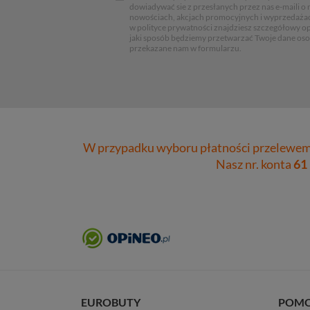
dowiadywać sie z przesłanych przez nas e-maili o
nowościach, akcjach promocyjnych i wyprzedaża
w polityce prywatności znajdziesz szczegółowy op
jaki sposób będziemy przetwarzać Twoje dane os
przekazane nam w formularzu.
W przypadku wyboru płatności przelewem 
Nasz nr. konta
61
EUROBUTY
POM