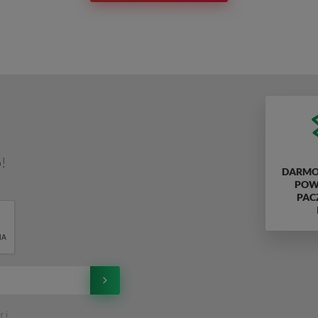
!
DARMO
POWY
PAC
 i