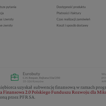
tsze pytania
Dostępność produktu
cja
Płatności i faktury
 i zwroty
Czas realizacji zamówień
e zwroty
Koszt i sposób dostawy
Eurobuty
Wsz
prz
C.H. Respan, Rejtana 53a/250
aut
35-326 Rzeszów