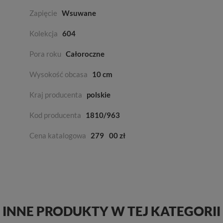
Zapięcie
Wsuwane
Kolekcja
604
Pora roku
Całoroczne
Wysokość obcasa
10 cm
Kraj producenta
polskie
Kod producenta
1810/963
Cena katalogowa
279
00 zł
INNE PRODUKTY W TEJ KATEGORII