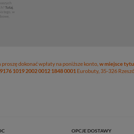
 naszych
ch?
Tutaj
,
is tego, w
obowe,
proszę dokonać wpłaty na poniższe konto,
w miejsce tytu
 9176 1019 2002 0012 1848 0001
Eurobuty, 35-326 Rzeszów
OC
OPCJE DOSTAWY