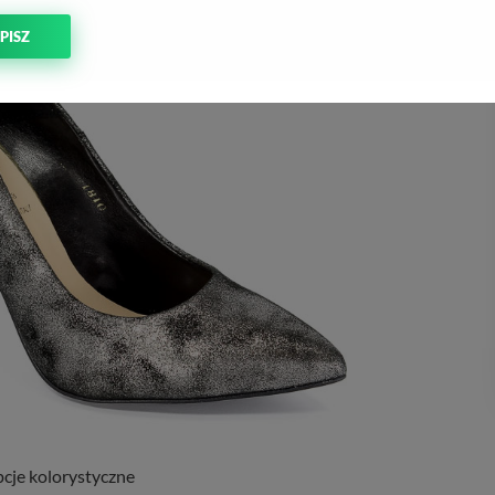
PISZ
cje kolorystyczne