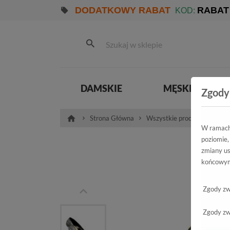
DODATKOWY RABAT
RABAT
KOD:
DAMSKIE
MĘSKIE
Zgody
Strona Główna
Wszystkie produkty
Pro
W ramach 
poziomie,
Cz
zmiany us
końcowym
Zgody zw
Zgody zw