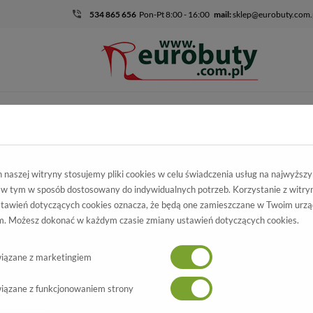
534 865 656
Pon-Pt 8:00 - 16:00
mail:
sklep@eurobuty.com.
DZIECIĘCO-
SALE
EKSKLUZ
MŁODZIEŻOWE
mocja
Damskie
Czółenka
Czółenka Sala 1810/963
naszej witryny stosujemy pliki cookies w celu świadczenia usług na najwyższ
 w tym w sposób dostosowany do indywidualnych potrzeb. Korzystanie z witry
ółenka Sala
tawień dotyczących cookies oznacza, że będą one zamieszczane w Twoim urzą
. Możesz dokonać w każdym czasie zmiany ustawień dotyczących cookies.
1810/963
Wszystkie produkty
-70%
iązane z marketingiem
iązane z funkcjonowaniem strony