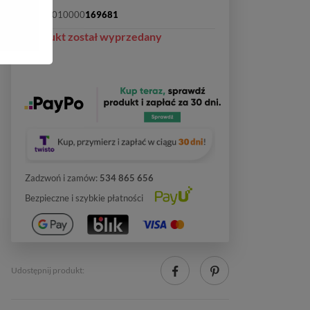
SKU:
2010000
169681
Produkt został wyprzedany
Zadzwoń i zamów:
534 865 656
Bezpieczne i szybkie płatności
Udostępnij produkt: