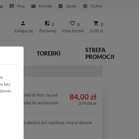
Blog
Kontakt
Zgody
PL/PLN
pl
0
0
0
Zaloguj się
Porównaj
Lista życzeń
0,00 zł
STREFA
YWNE
TOREBKI
PROMOCJI
ym
ny bez
dzeniu
84,00 zł
Dodaj do listy życzeń
Dodaj do porównania
279,00 zł
Cena po obniżce jest najniższą ceną w okresie
30 dni.