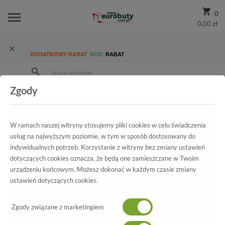
0
0,00 zł
DODATKOWY RABAT
KOD:
RABAT
Zgody
Strona Główna
Wszystkie produkty
Damskie
Kolekcja damska
Półbuty
Baleriny Fabio Fabrizi 696 Czerwo Zamsz
W ramach naszej witryny stosujemy pliki cookies w celu świadczenia
usług na najwyższym poziomie, w tym w sposób dostosowany do
indywidualnych potrzeb. Korzystanie z witryny bez zmiany ustawień
dotyczących cookies oznacza, że będą one zamieszczane w Twoim
Wszystkie produkty
urządzeniu końcowym. Możesz dokonać w każdym czasie zmiany
ustawień dotyczących cookies.
Baleriny Fabio Fabrizi
Zgody związane z marketingiem
696 Czerwo Zamsz