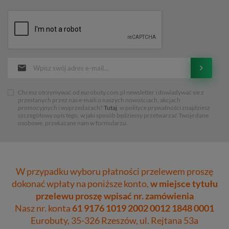
Chcesz otrzymywać od eurobuty.com.pl newsletter i dowiadywać sie z
przesłanych przez nas e-maili o naszych nowościach, akcjach
promocyjnych i wyprzedażach?
Tutaj
, w polityce prywatności znajdziesz
szczegółowy opis tego, w jaki sposób będziemy przetwarzać Twoje dane
osobowe, przekazane nam w formularzu.
W przypadku wyboru płatności przelewem proszę
dokonać wpłaty na poniższe konto,
w miejsce tytułu
przelewu proszę wpisać nr. zamówienia
Nasz nr. konta
61 9176 1019 2002 0012 1848 0001
Eurobuty, 35-326 Rzeszów, ul. Rejtana 53a