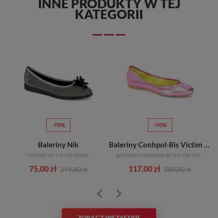
INNE PRODUKTY W TEJ
KATEGORII
-70%
-70%
Baleriny Nik
Baleriny Conhpol-Bis Victim 2538S Pink/1758
05-0582-02-7-07-02 SZARY
BALERINY CONHPOL-BIS VICTIM 2538S PINK/1758
75,00 zł
117,00 zł
249,00 zł
389,00 zł
ZOBACZ WSZYSTKIE