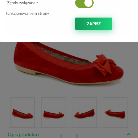
Zgody związane z
-70%
funkcjonowaniem strony
ZAPISZ
Opis produktu