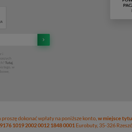
PAC
 i
 naszych
ch?
Tutaj
,
is tego, w
obowe,
proszę dokonać wpłaty na poniższe konto,
w miejsce tytu
 9176 1019 2002 0012 1848 0001
Eurobuty, 35-326 Rzeszów