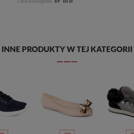
Cena katalogowa
69
00 zł
INNE PRODUKTY W TEJ KATEGORII
50%
-70%
-7