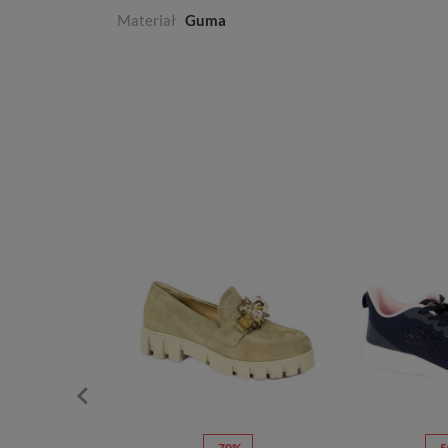
Materiał
Guma
70%
-70%
-