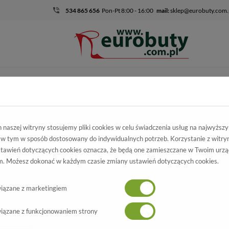
534 865 656
Pon-Pt 8:00 - 16:00
mail:
sklep@eurobuty.com.
DZIECIĘCO-
SALE
EKSKLUZ
MŁODZIEŻOWE
mocja
Damskie
Półbuty
Baleriny Inblu BP-10 Fuxia
naszej witryny stosujemy pliki cookies w celu świadczenia usług na najwyższ
 w tym w sposób dostosowany do indywidualnych potrzeb. Korzystanie z witry
leriny Inblu
tawień dotyczących cookies oznacza, że będą one zamieszczane w Twoim urzą
. Możesz dokonać w każdym czasie zmiany ustawień dotyczących cookies.
BP-10 Fuxia
Wszystkie produkty
-70%
iązane z marketingiem
iązane z funkcjonowaniem strony