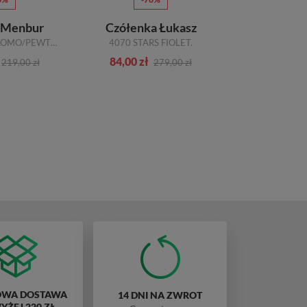
 Menbur
Czółenka Łukasz
Półbuty 
09825 0092 PLOMO/PEWTER
4070 STARS FIOLET.
FH 31/2
84,00 zł
74,00 zł
219,00 zł
279,00 zł
WA DOSTAWA
14 DNI NA ZWROT
ŻEJ 220 ZŁ