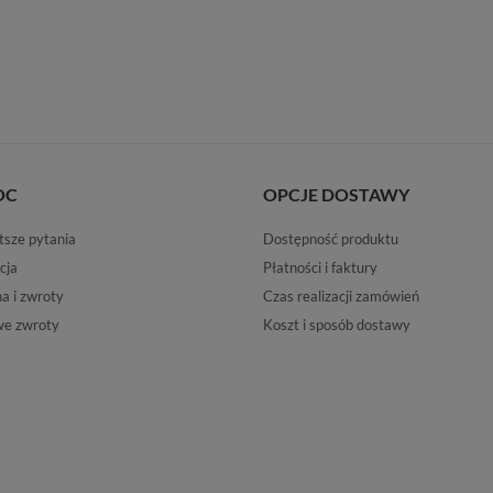
OC
OPCJE DOSTAWY
tsze pytania
Dostępność produktu
cja
Płatności i faktury
 i zwroty
Czas realizacji zamówień
e zwroty
Koszt i sposób dostawy