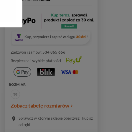
Zadzwoń i zamów:
534 865 656
Bezpieczne i szybkie płatności
ROZMIAR
38
Zobacz tabelę rozmiarów
Sprawdź w którym sklepie obejrzysz i kupisz
od ręki