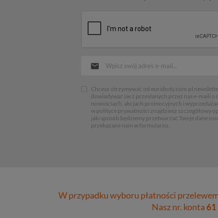
Chcesz otrzymywać od eurobuty.com.pl newsletter
dowiadywać sie z przesłanych przez nas e-maili o
nowościach, akcjach promocyjnych i wyprzedaża
w polityce prywatności znajdziesz szczegółowy op
jaki sposób będziemy przetwarzać Twoje dane os
przekazane nam w formularzu.
W przypadku wyboru płatności przelewem 
Nasz nr. konta
61