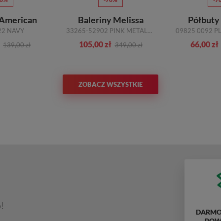
 American
Baleriny Melissa
Półbuty
22 NAVY
33265-52902 PINK METALLIC
105,00 zł
66,00 zł
139,00 zł
349,00 zł
ZOBACZ WSZYSTKIE
!
DARMO
POWY