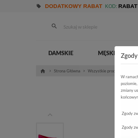
DODATKOWY RABAT
RABAT
KOD:
DAMSKIE
MĘSKIE
Zgody
Strona Główna
Wszystkie produkty
Pro
W ramach 
poziomie,
Ba
zmiany us
końcowym
Zgody zw
Zgody zw