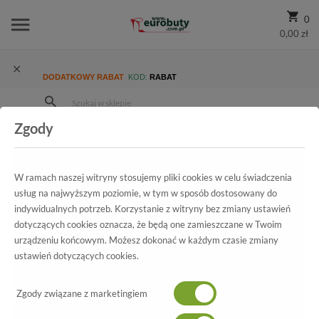
0
0,00 zł
DODATKOWY RABAT
KOD:
RABAT
Zgody
Strona Główna
Blog
Tag
W ramach naszej witryny stosujemy pliki cookies w celu świadczenia
usług na najwyższym poziomie, w tym w sposób dostosowany do
indywidualnych potrzeb. Korzystanie z witryny bez zmiany ustawień
dotyczących cookies oznacza, że będą one zamieszczane w Twoim
urządzeniu końcowym. Możesz dokonać w każdym czasie zmiany
ustawień dotyczących cookies.
05/08/2026 18:30
BLOG
Zgody związane z marketingiem