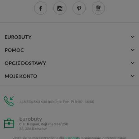
EUROBUTY
POMOC
OPCJE DOSTAWY
MOJE KONTO
+48 534 865 656 Infolinia: Pon-Pt 8:00 - 16:00
Eurobuty
C.H. Respan, Rejtana 53a/250
35-326 Rzeszów
Wszelkie prawa zastrzeżone dla
Eurobuty
. Kopiowanie, przetwarzanie,