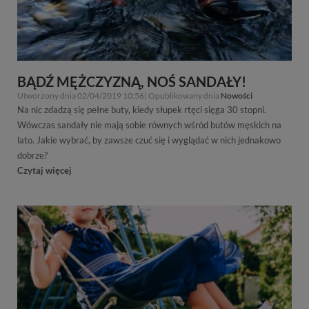
BĄDŹ MĘŻCZYZNĄ, NOŚ SANDAŁY!
Utworzony dnia 02/04/2019 10:56| Opublikowany dnia
Nowości
Na nic zdadzą się pełne buty, kiedy słupek rtęci sięga 30 stopni.
Wówczas sandały nie mają sobie równych wśród butów męskich na
lato. Jakie wybrać, by zawsze czuć się i wyglądać w nich jednakowo
dobrze?
Czytaj więcej