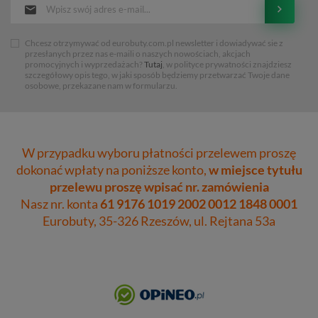
Chcesz otrzymywać od eurobuty.com.pl newsletter i dowiadywać sie z
przesłanych przez nas e-maili o naszych nowościach, akcjach
promocyjnych i wyprzedażach?
Tutaj
, w polityce prywatności znajdziesz
szczegółowy opis tego, w jaki sposób będziemy przetwarzać Twoje dane
osobowe, przekazane nam w formularzu.
W przypadku wyboru płatności przelewem proszę
dokonać wpłaty na poniższe konto,
w miejsce tytułu
przelewu proszę wpisać nr. zamówienia
Nasz nr. konta
61 9176 1019 2002 0012 1848 0001
Eurobuty, 35-326 Rzeszów, ul. Rejtana 53a