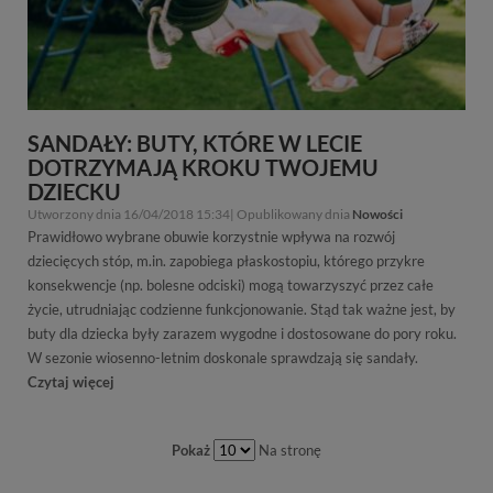
SANDAŁY: BUTY, KTÓRE W LECIE
DOTRZYMAJĄ KROKU TWOJEMU
DZIECKU
Utworzony dnia 16/04/2018 15:34| Opublikowany dnia
Nowości
Prawidłowo wybrane obuwie korzystnie wpływa na rozwój
dziecięcych stóp, m.in. zapobiega płaskostopiu, którego przykre
konsekwencje (np. bolesne odciski) mogą towarzyszyć przez całe
życie, utrudniając codzienne funkcjonowanie. Stąd tak ważne jest, by
buty dla dziecka były zarazem wygodne i dostosowane do pory roku.
W sezonie wiosenno-letnim doskonale sprawdzają się sandały.
Czytaj więcej
Pokaż
Na stronę