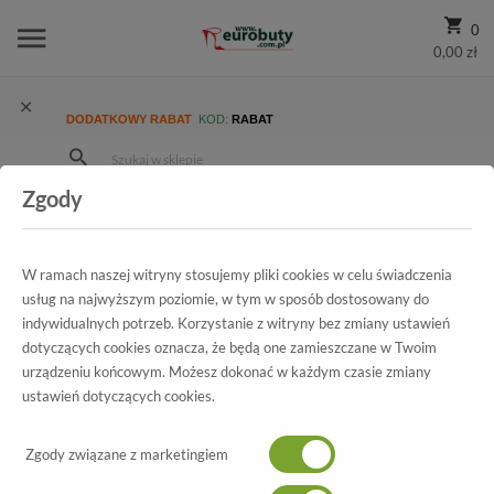
0
0,00 zł
DODATKOWY RABAT
KOD:
RABAT
Zgody
Strona Główna
Wszystkie produkty
Promocja
Damskie
Trzewiki I Botki
Trzewiki Ulmani 24103+HR7+K2
W ramach naszej witryny stosujemy pliki cookies w celu świadczenia
usług na najwyższym poziomie, w tym w sposób dostosowany do
indywidualnych potrzeb. Korzystanie z witryny bez zmiany ustawień
dotyczących cookies oznacza, że będą one zamieszczane w Twoim
Wszystkie produkty
urządzeniu końcowym. Możesz dokonać w każdym czasie zmiany
ustawień dotyczących cookies.
Trzewiki Ulmani
Zgody związane z marketingiem
24103+HR7+K2