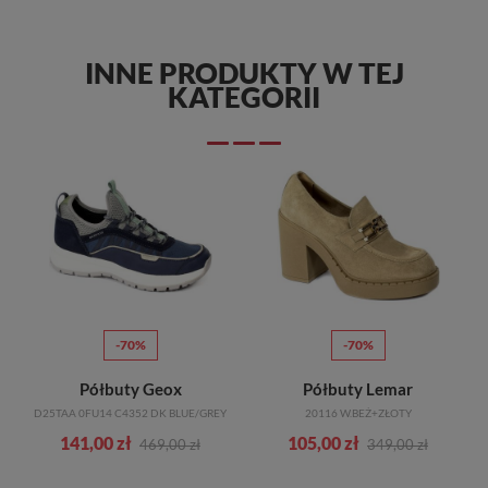
INNE PRODUKTY W TEJ
KATEGORII
-70%
-70%
Półbuty Geox
Półbuty Lemar
D25TAA 0FU14 C4352 DK BLUE/GREY
20116 W.BEŻ+ZŁOTY
141,00 zł
105,00 zł
469,00 zł
349,00 zł