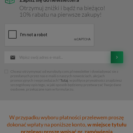
Otrzymuj zniżki i bądź na bieżąco!
10% rabatu na pierwsze zakupy!
Chcesz otrzymywać od eurobuty.com.pl newsletter i dowiadywać sie z
przesłanych przez nas e-maili o naszych nowościach, akcjach
promocyjnych i wyprzedażach?
Tutaj
, w polityce prywatności znajdziesz
szczegółowy opis tego, w jaki sposób będziemy przetwarzać Twoje dane
osobowe, przekazane nam w formularzu.
W przypadku wyboru płatności przelewem proszę
dokonać wpłaty na poniższe konto,
w miejsce tytułu
przelewu proszę wpisać nr. zamówienia