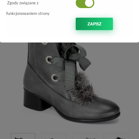
Zgody związane z
-70%
funkcjonowaniem strony
ZAPISZ