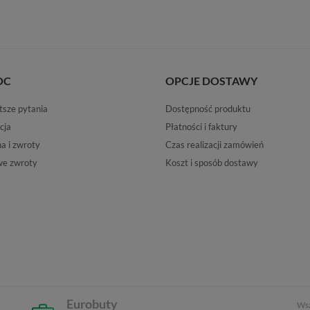
OC
OPCJE DOSTAWY
tsze pytania
Dostępność produktu
cja
Płatności i faktury
 i zwroty
Czas realizacji zamówień
e zwroty
Koszt i sposób dostawy
Eurobuty
Wsz