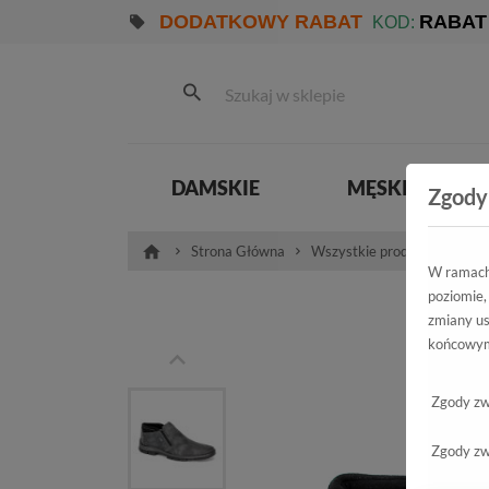
DODATKOWY RABAT
RABAT
KOD:
DAMSKIE
MĘSKIE
Zgody
Strona Główna
Wszystkie produkty
Pro
W ramach 
poziomie,
Trz
zmiany us
końcowym
12
Zgody zw
Zgody zw