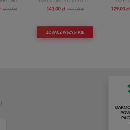
WHITE.PRZ
D25TAA 0FU14 C1010 LT GREY
357 BEŻ
ł
141,00 zł
129,00 zł
69,00 zł
469,00 zł
ZOBACZ WSZYSTKIE
!
DARMO
POWY
PAC