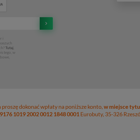
 i
 naszych
ch?
Tutaj
,
is tego, w
obowe,
proszę dokonać wpłaty na poniższe konto,
w miejsce tytu
 9176 1019 2002 0012 1848 0001
Eurobuty, 35-326 Rzeszów