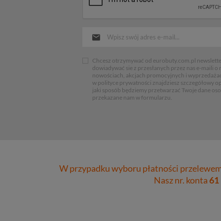
Chcesz otrzymywać od eurobuty.com.pl newsletter
dowiadywać sie z przesłanych przez nas e-maili o
nowościach, akcjach promocyjnych i wyprzedaża
w polityce prywatności znajdziesz szczegółowy op
jaki sposób będziemy przetwarzać Twoje dane os
przekazane nam w formularzu.
W przypadku wyboru płatności przelewem 
Nasz nr. konta
61