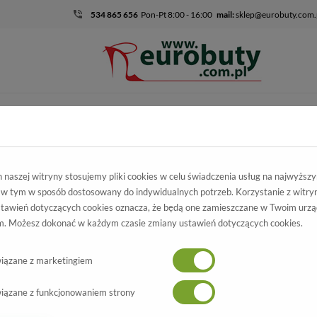
534 865 656
Pon-Pt 8:00 - 16:00
mail:
sklep@eurobuty.com.
DZIECIĘCO-
SALE
EKSKLUZ
MŁODZIEŻOWE
mocja
Damskie
Półbuty
Trzewiki Rieker 12281-45 Grey Comb
naszej witryny stosujemy pliki cookies w celu świadczenia usług na najwyższ
 w tym w sposób dostosowany do indywidualnych potrzeb. Korzystanie z witry
ewiki Rieker
tawień dotyczących cookies oznacza, że będą one zamieszczane w Twoim urzą
. Możesz dokonać w każdym czasie zmiany ustawień dotyczących cookies.
281-45 Grey Comb
Wszystkie produkty
iązane z marketingiem
iązane z funkcjonowaniem strony