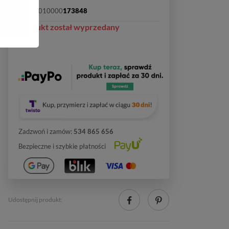
SKU:
2010000
173848
Produkt został wyprzedany
Zadzwoń i zamów:
534 865 656
Bezpieczne i szybkie płatności
Udostępnij produkt: