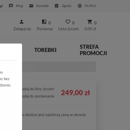
Blog
Kontakt
Zgody
PL/PLN
pl
0
0
0
Zaloguj się
Porównaj
Lista życzeń
0,00 zł
STREFA
YWNE
TOREBKI
PROMOCJI
ym
ny bez
dzeniu
Dodaj do listy życzeń
249,00 zł
Dodaj do porównania
Cena po obniżce jest najniższą ceną w okresie
30 dni.