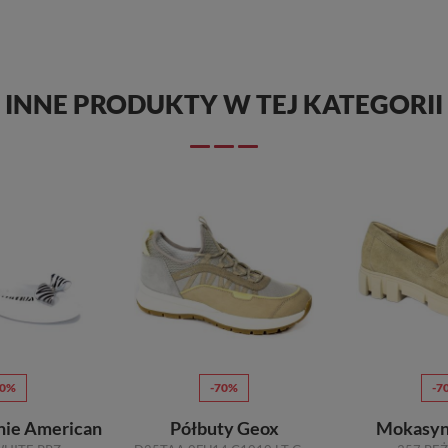
INNE PRODUKTY W TEJ KATEGORII
70%
-70%
-7
tnie American
Półbuty Geox
Mokasyn