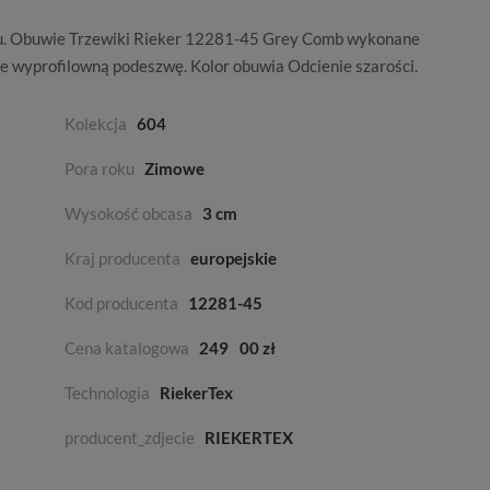
lu. Obuwie Trzewiki Rieker 12281-45 Grey Comb wykonane
ze wyprofilowną podeszwę. Kolor obuwia
Odcienie szarości
.
Kolekcja
604
Pora roku
Zimowe
Wysokość obcasa
3 cm
Kraj producenta
europejskie
Kod producenta
12281-45
Cena katalogowa
249
00 zł
Technologia
RiekerTex
producent_zdjecie
RIEKERTEX