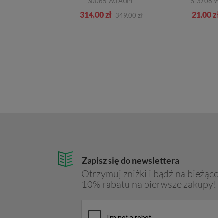
D25NUD 07T85 C2237 ORANGE FUCHSIA
30065 W.TAUPE
S-3708 
zł
314,00 zł
21,00 z
389,00 zł
349,00 zł
Zapisz się do newslettera
Otrzymuj zniżki i bądź na bieżąco
10% rabatu na pierwsze zakupy!