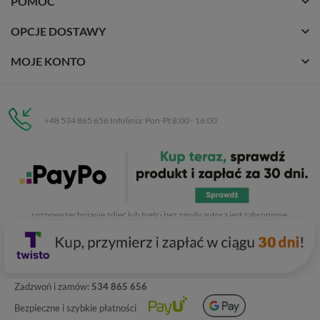
POMOC
OPCJE DOSTAWY
MOJE KONTO
+48 534 865 656 Infolinia: Pon-Pt 8:00 - 16:00
Eurobuty
C.H. Respan, Rejtana 53a/250
35-326 Rzeszów
Wszelkie prawa zastrzeżone dla
Eurobuty
. Kopiowanie, przetwarzanie,
rozpowszechnianie zdjęć lub treści bez zgody autora jest zabronione.
Zadzwoń i zamów:
534 865 656
Bezpieczne i szybkie płatności