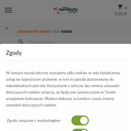
0
0,00 zł
DODATKOWY RABAT
KOD:
RABAT
Zgody
Strona Główna
Wszystkie produkty
Promocja
Męskie
Trzewiki
Trzewiki Euro Moda 235/109/097/M16 TR Granatowy
W ramach naszej witryny stosujemy pliki cookies w celu świadczenia
usług na najwyższym poziomie, w tym w sposób dostosowany do
indywidualnych potrzeb. Korzystanie z witryny bez zmiany ustawień
dotyczących cookies oznacza, że będą one zamieszczane w Twoim
Wszystkie produkty
urządzeniu końcowym. Możesz dokonać w każdym czasie zmiany
ustawień dotyczących cookies.
Trzewiki Euro Moda
Zgody związane z marketingiem
235/109/097/M16 TR Granatowy