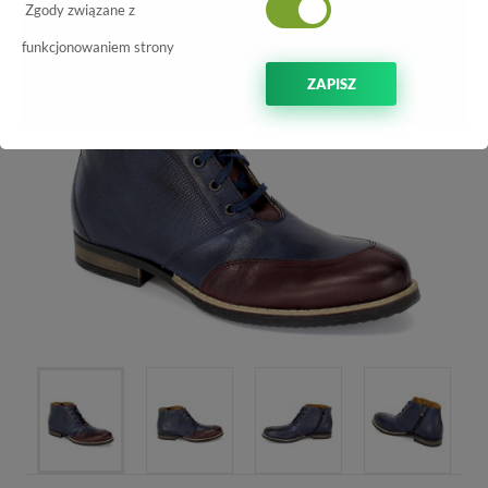
Zgody związane z
-70%
funkcjonowaniem strony
ZAPISZ