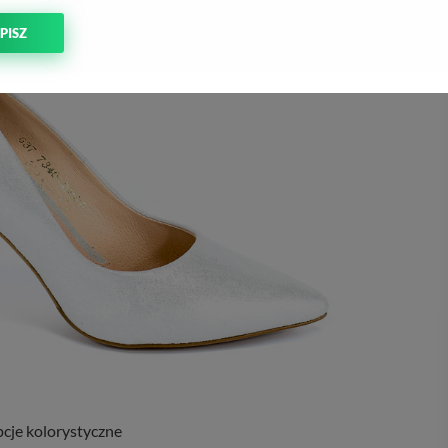
PISZ
cje kolorystyczne