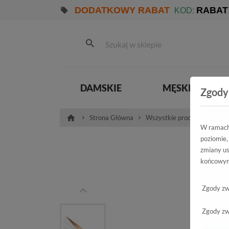
DODATKOWY RABAT
RABAT
KOD:
DAMSKIE
MĘSKIE
Zgody
Strona Główna
Wszystkie produkty
Pro
W ramach 
poziomie,
Szp
zmiany us
końcowym
7340TA
Zgody zw
Zgody zw