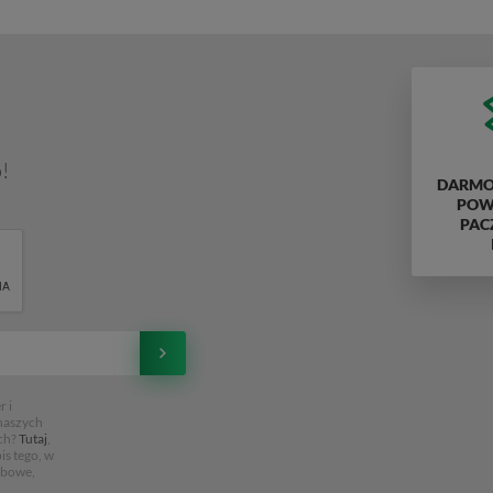
!
DARMO
POWY
PAC
 i
 naszych
ch?
Tutaj
,
is tego, w
obowe,