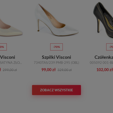
50%
-70%
-7
 Visconi
Szpilki Visconi
Czółenk
7250391/817 SATYNA ZŁOTO
7340TAS/239 PMB-295 (OBL)
ł
99,00 zł
102,00 zł
299,00 zł
329,00 zł
ZOBACZ WSZYSTKIE