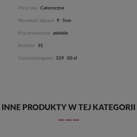
Pora roku
Całoroczne
Wysokość obcasa
9
5cm
Kraj producenta
polskie
Rozmiar
35
Cena katalogowa
329
00 zł
INNE PRODUKTY W TEJ KATEGORII