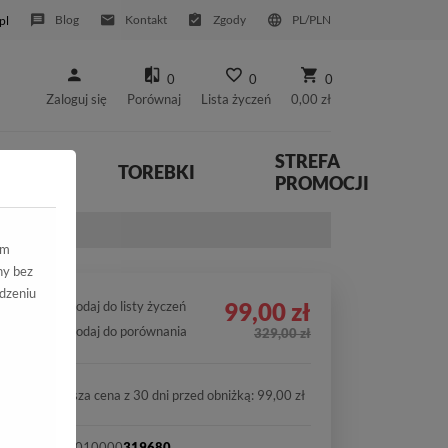
Blog
Kontakt
Zgody
PL/PLN
pl
0
0
0
Zaloguj się
Porównaj
Lista życzeń
0,00 zł
STREFA
YWNE
TOREBKI
PROMOCJI
BL)
ym
ny bez
dzeniu
99,00 zł
Dodaj do listy życzeń
Dodaj do porównania
329,00 zł
Najniższa cena z 30 dni przed obniżką: 99,00 zł
SKU:
2010000
319680