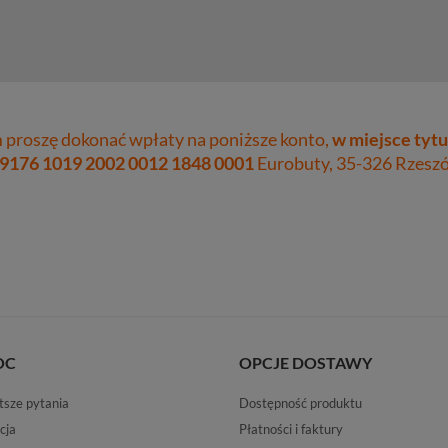
proszę dokonać wpłaty na poniższe konto,
w miejsce tytu
 9176 1019 2002 0012 1848 0001
Eurobuty, 35-326 Rzeszów
OC
OPCJE DOSTAWY
tsze pytania
Dostępność produktu
cja
Płatności i faktury