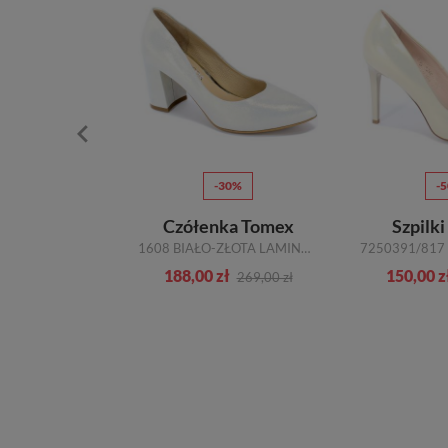
30%
-30%
-
ki Sala
Czółenka Tomex
Szpilki
8 1312
1608 BIAŁO-ZŁOTA LAMINA SKÓRA
zł
188,00 zł
150,00 z
299,00 zł
269,00 zł