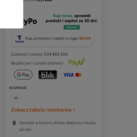
Zadzwoń i zamów:
534 865 656
Bezpieczne i szybkie płatności
ROZMIAR
35
Zobacz tabelę rozmiarów
Sprawdź w którym sklepie obejrzysz i kupisz
od ręki