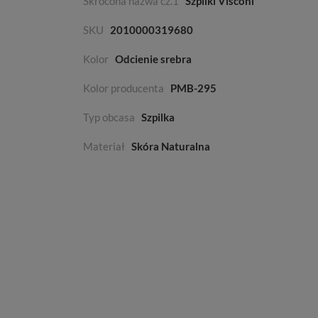
Skrócona nazwa cz.1
Szpilki Visconi
SKU
2010000319680
Kolor
Odcienie srebra
Kolor producenta
PMB-295
Typ obcasa
Szpilka
Materiał
Skóra Naturalna