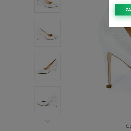
ZA
Op