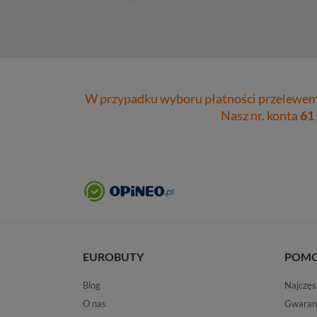
W przypadku wyboru płatności przelewem 
Nasz nr. konta
61
EUROBUTY
POM
Blog
Najczęs
O nas
Gwaran