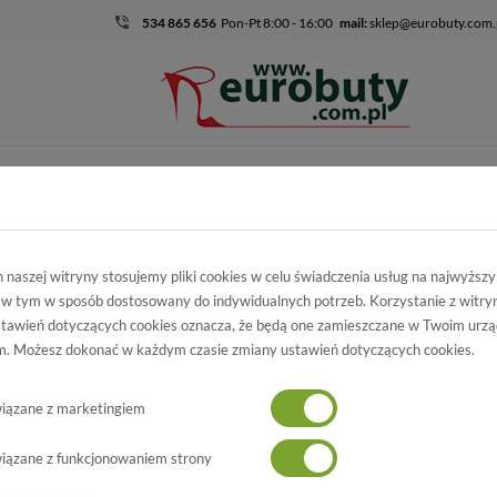
534 865 656
Pon-Pt 8:00 - 16:00
mail:
sklep@eurobuty.com.
DZIECIĘCO-
SALE
EKSKLUZ
MŁODZIEŻOWE
mocja
Damskie
Szpilki
Szpilki Visconi 7340TAS/239 PMB-295 (O
naszej witryny stosujemy pliki cookies w celu świadczenia usług na najwyższ
 w tym w sposób dostosowany do indywidualnych potrzeb. Korzystanie z witry
ilki Visconi
tawień dotyczących cookies oznacza, że będą one zamieszczane w Twoim urzą
. Możesz dokonać w każdym czasie zmiany ustawień dotyczących cookies.
S/239 PMB-295 (OBL)
Wszystkie produkty
-70%
iązane z marketingiem
iązane z funkcjonowaniem strony