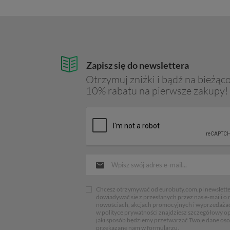
Zapisz się do newslettera
Otrzymuj zniżki i bądź na bieżąco
10% rabatu na pierwsze zakupy!
Chcesz otrzymywać od eurobuty.com.pl newsletter
dowiadywać sie z przesłanych przez nas e-maili o
nowościach, akcjach promocyjnych i wyprzedaża
w polityce prywatności znajdziesz szczegółowy op
jaki sposób będziemy przetwarzać Twoje dane os
przekazane nam w formularzu.