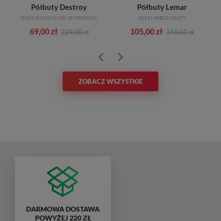
Półbuty Destroy
Półbuty Lemar
D503183/DES1618-1B TROPICAL
20116 W.BEŻ+ZŁOTY
69,00 zł
105,00 zł
229,00 zł
349,00 zł
ZOBACZ WSZYSTKIE
DARMOWA DOSTAWA
POWYŻEJ 220 ZŁ