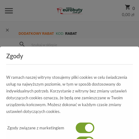
0
0,00 zł
DODATKOWY RABAT
KOD:
RABAT
Zgody
Strona Główna
Wszystkie produkty
Promocja
Damskie
Półbuty
Śniegowce American 908B-A Waterproof Black.Prz
W ramach naszej witryny stosujemy pliki cookies w celu świadczenia
usług na najwyższym poziomie, w tym w sposób dostosowany do
indywidualnych potrzeb. Korzystanie z witryny bez zmiany ustawień
dotyczących cookies oznacza, że będą one zamieszczane w Twoim
Wszystkie produkty
urządzeniu końcowym. Możesz dokonać w każdym czasie zmiany
ustawień dotyczących cookies.
Śniegowce American
Zgody związane z marketingiem
908B-A Waterproof Black.Prz