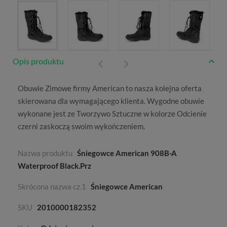
Opis produktu
Obuwie
Zimowe
firmy
American
to nasza kolejna oferta
skierowana dla wymagającego klienta. Wygodne obuwie
wykonane jest ze
Tworzywo Sztuczne
w kolorze
Odcienie
czerni
zaskoczą swoim wykończeniem.
Nazwa produktu
Śniegowce American 908B-A
Waterproof Black.Prz
Skrócona nazwa cz.1
Śniegowce American
SKU
2010000182352