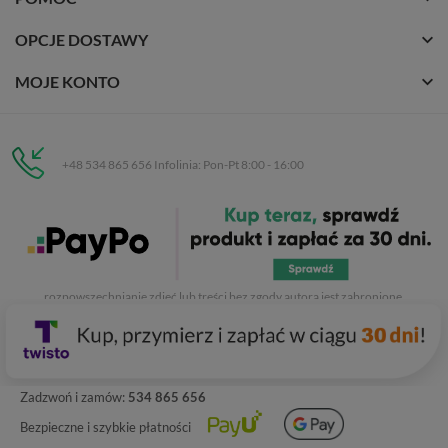
OPCJE DOSTAWY
MOJE KONTO
+48 534 865 656 Infolinia: Pon-Pt 8:00 - 16:00
Eurobuty
C.H. Respan, Rejtana 53a/250
35-326 Rzeszów
Wszelkie prawa zastrzeżone dla
Eurobuty
. Kopiowanie, przetwarzanie,
rozpowszechnianie zdjęć lub treści bez zgody autora jest zabronione.
Zadzwoń i zamów:
534 865 656
Bezpieczne i szybkie płatności