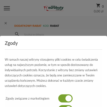
0
0,00 zł
DODATKOWY RABAT
KOD:
RABAT
Zgody
Strona Główna
Wszystkie produkty
Damskie
Kolekcja damska
Sandały
Sandały Uncome 34351 Liguria
W ramach naszej witryny stosujemy pliki cookies w celu świadczenia
usług na najwyższym poziomie, w tym w sposób dostosowany do
indywidualnych potrzeb. Korzystanie z witryny bez zmiany ustawień
Wszystkie produkty
dotyczących cookies oznacza, że będą one zamieszczane w Twoim
urządzeniu końcowym. Możesz dokonać w każdym czasie zmiany
Sandały Uncome
ustawień dotyczących cookies.
34351 Liguria
Zgody związane z marketingiem
-10%