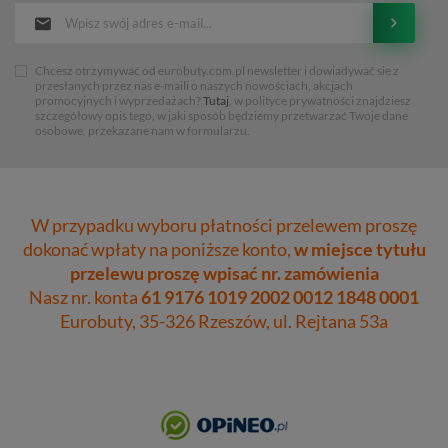
Chcesz otrzymywać od eurobuty.com.pl newsletter i dowiadywać sie z
przesłanych przez nas e-maili o naszych nowościach, akcjach
promocyjnych i wyprzedażach?
Tutaj
, w polityce prywatności znajdziesz
szczegółowy opis tego, w jaki sposób będziemy przetwarzać Twoje dane
osobowe, przekazane nam w formularzu.
W przypadku wyboru płatności przelewem proszę
dokonać wpłaty na poniższe konto,
w miejsce tytułu
przelewu proszę wpisać nr. zamówienia
Nasz nr. konta
61 9176 1019 2002 0012 1848 0001
Eurobuty, 35-326 Rzeszów, ul. Rejtana 53a