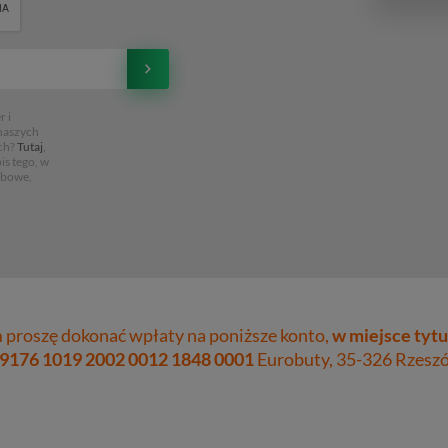
 i
 naszych
ch?
Tutaj
,
is tego, w
obowe,
proszę dokonać wpłaty na poniższe konto,
w miejsce tytu
 9176 1019 2002 0012 1848 0001
Eurobuty, 35-326 Rzeszów