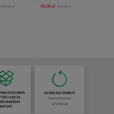
81,00 zł
42,00 zł
309,00 zł
269,00 zł
WA DOSTAWA
14 DNI NA ZWROT
ŻEJ 220 ZŁ
Gwarantowana
ZKOMATEM
satysfakcja
INPOST