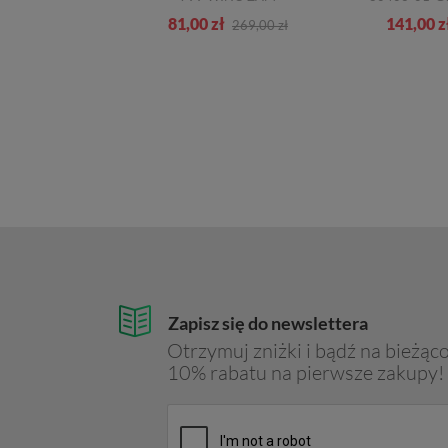
zł
81,00 zł
141,00 z
349,00 zł
269,00 zł
Zapisz się do newslettera
Otrzymuj zniżki i bądź na bieżąco
10% rabatu na pierwsze zakupy!