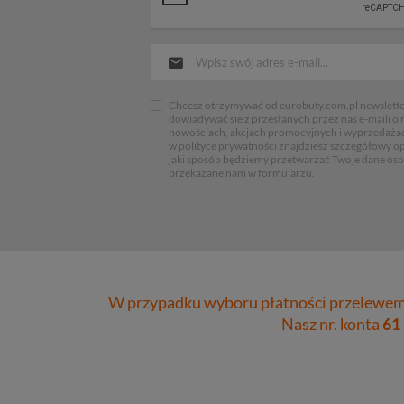
Chcesz otrzymywać od eurobuty.com.pl newsletter
dowiadywać sie z przesłanych przez nas e-maili o
nowościach, akcjach promocyjnych i wyprzedaża
w polityce prywatności znajdziesz szczegółowy op
jaki sposób będziemy przetwarzać Twoje dane os
przekazane nam w formularzu.
W przypadku wyboru płatności przelewem 
Nasz nr. konta
61