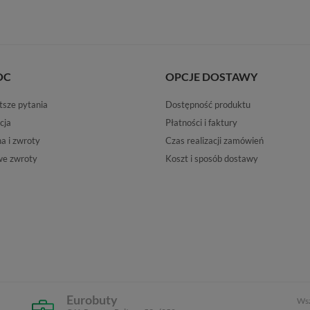
OC
OPCJE DOSTAWY
tsze pytania
Dostępność produktu
cja
Płatności i faktury
 i zwroty
Czas realizacji zamówień
e zwroty
Koszt i sposób dostawy
Eurobuty
Wsz