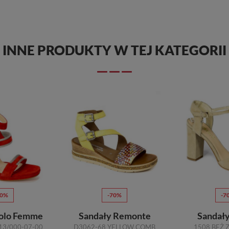
INNE PRODUKTY W TEJ KATEGORII
70%
-70%
-7
Solo Femme
Sandały Remonte
Sandał
13/000-07-00
D3062-68 YELLOW COMB
1508 BEŻ 