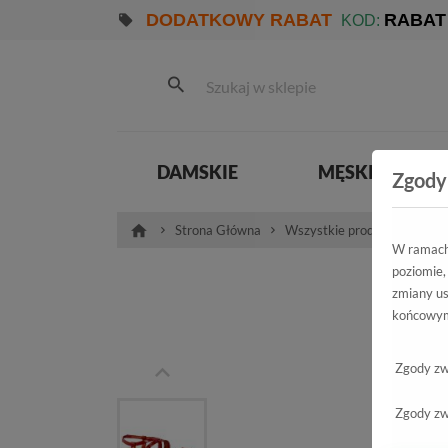
DODATKOWY RABAT
RABAT
KOD:
DAMSKIE
MĘSKIE
Zgody
Strona Główna
Wszystkie produkty
Pro
W ramach 
poziomie,
Sand
zmiany us
końcowym
Zgody zw
Zgody zw