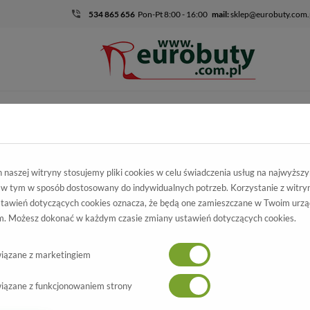
534 865 656
Pon-Pt 8:00 - 16:00
mail:
sklep@eurobuty.com.
DZIECIĘCO-
SALE
EKSKLUZ
MŁODZIEŻOWE
mocja
Damskie
Sandały
Sandały SPK Shoes 9248 Rojo
naszej witryny stosujemy pliki cookies w celu świadczenia usług na najwyższ
 w tym w sposób dostosowany do indywidualnych potrzeb. Korzystanie z witry
ały SPK Shoes
tawień dotyczących cookies oznacza, że będą one zamieszczane w Twoim urzą
. Możesz dokonać w każdym czasie zmiany ustawień dotyczących cookies.
9248 Rojo
Wszystkie produkty
-50%
iązane z marketingiem
iązane z funkcjonowaniem strony