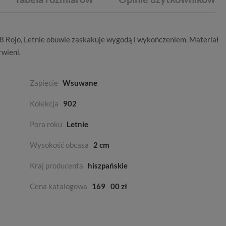
8 Rojo,
Letnie
obuwie zaskakuje wygodą i wykończeniem. Materiał
rwieni
.
Zapięcie
Wsuwane
Kolekcja
902
Pora roku
Letnie
Wysokość obcasa
2 cm
Kraj producenta
hiszpańskie
Cena katalogowa
169
00 zł