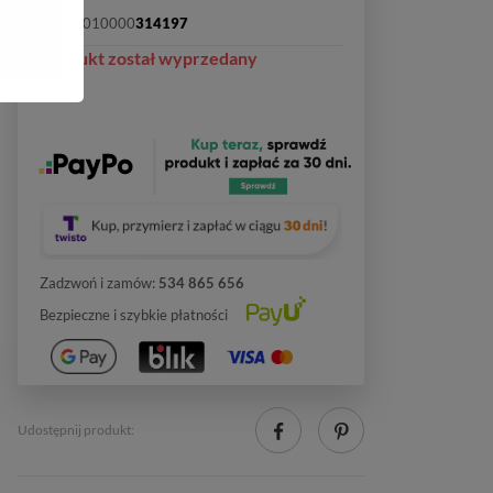
SKU:
2010000
314197
Produkt został wyprzedany
Zadzwoń i zamów:
534 865 656
Bezpieczne i szybkie płatności
Udostępnij produkt: