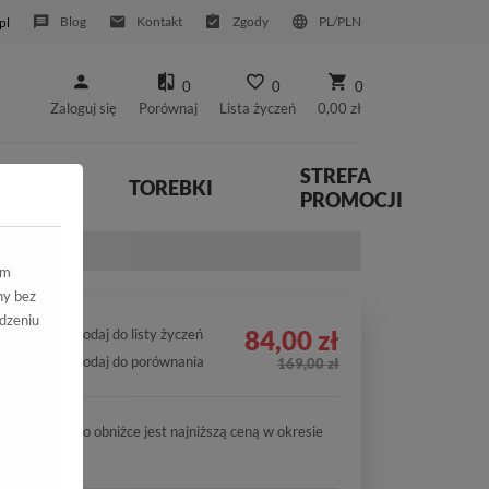
Blog
Kontakt
Zgody
PL/PLN
pl
0
0
0
Zaloguj się
Porównaj
Lista życzeń
0,00 zł
STREFA
YWNE
TOREBKI
PROMOCJI
ym
ny bez
dzeniu
84,00 zł
Dodaj do listy życzeń
Dodaj do porównania
169,00 zł
Cena po obniżce jest najniższą ceną w okresie
30 dni.