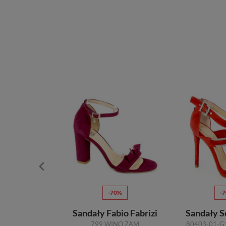
70%
-70%
-
 Chebello
Sandały Fabio Fabrizi
Sandały 
2833-308-160-PSK-S183 BEŻ CZARNY
799 WINO ZAM
80403-01-G