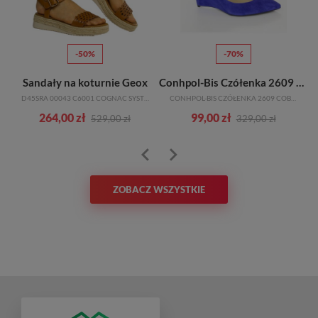
-50%
-70%
Sandały na koturnie Geox
Conhpol-Bis Czółenka 2609 Cobalto 694
D45SRA 00043 C6001 COGNAC SYSTEM RESPIRA SKÓRA NATURALNA
CONHPOL-BIS CZÓŁENKA 2609 COBALTO 694
264,00 zł
99,00 zł
529,00 zł
329,00 zł
ZOBACZ WSZYSTKIE