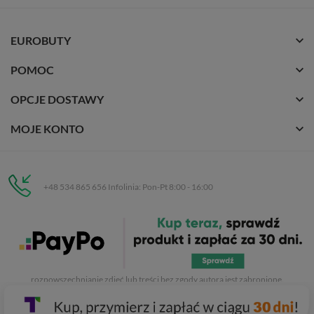
EUROBUTY
POMOC
OPCJE DOSTAWY
MOJE KONTO
+48 534 865 656 Infolinia: Pon-Pt 8:00 - 16:00
Eurobuty
C.H. Respan, Rejtana 53a/250
35-326 Rzeszów
Wszelkie prawa zastrzeżone dla
Eurobuty
. Kopiowanie, przetwarzanie,
rozpowszechnianie zdjęć lub treści bez zgody autora jest zabronione.