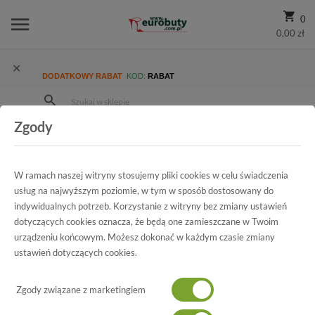
0
0,00 zł
DODATKOWY RABAT
KOD:
RABAT
Zgody
Strona Główna
Wszystkie produkty
Damskie
Kolekcja damska
Sandały
Sandały Rammit 1115 L-70 Niebieski
W ramach naszej witryny stosujemy pliki cookies w celu świadczenia
usług na najwyższym poziomie, w tym w sposób dostosowany do
indywidualnych potrzeb. Korzystanie z witryny bez zmiany ustawień
dotyczących cookies oznacza, że będą one zamieszczane w Twoim
Wszystkie produkty
urządzeniu końcowym. Możesz dokonać w każdym czasie zmiany
ustawień dotyczących cookies.
Sandały Rammit
1115 L-70 Niebieski
Zgody związane z marketingiem