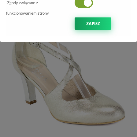
-70%
Zgody związane z
funkcjonowaniem strony
ZAPISZ