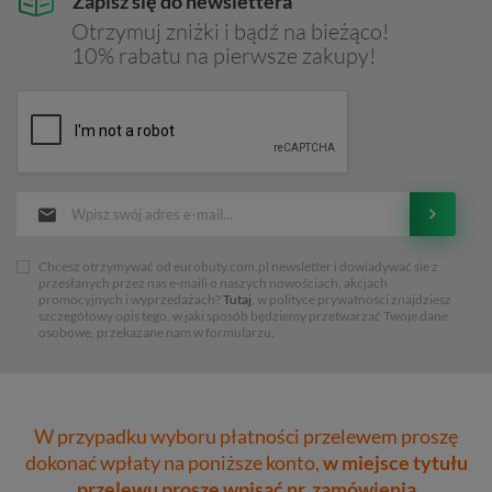
Zapisz się do newslettera
Otrzymuj zniżki i bądź na bieżąco!
10% rabatu na pierwsze zakupy!
Chcesz otrzymywać od eurobuty.com.pl newsletter i dowiadywać sie z
przesłanych przez nas e-maili o naszych nowościach, akcjach
promocyjnych i wyprzedażach?
Tutaj
, w polityce prywatności znajdziesz
szczegółowy opis tego, w jaki sposób będziemy przetwarzać Twoje dane
osobowe, przekazane nam w formularzu.
W przypadku wyboru płatności przelewem proszę
dokonać wpłaty na poniższe konto,
w miejsce tytułu
przelewu proszę wpisać nr. zamówienia