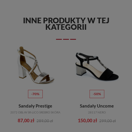
INNE PRODUKTY W TEJ
KATEGORII
-70%
-50%
Sandały Prestige
Sandały Uncome
2072 OBL-W SR-LICO SREBRO SKÓRA
28117 NERO
87,00 zł
150,00 zł
289,00 zł
299,00 zł