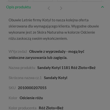
Opis produktu
Obuwie
Letnie
firmy
Kotyl
to nasza kolejna oferta
skierowana dla wymagającego klienta. Wygodne obuwie
wykonane jest ze
Skóra Naturalna
w kolorze
Odcienie
różu
zaskoczą swoim wykończeniem.
WYprzedaż
Obuwie z wyprzedaży - mogą być
widoczne zarysowania lub zagięcia.
Nazwa produktu
Sandały Kotyl 1181 Róż Zloto+Beż
Skrócona nazwa cz.1
Sandały Kotyl
SKU
2010000207055
Kolor
Odcienie różu
Kolor producenta
Róż Zloto+Beż