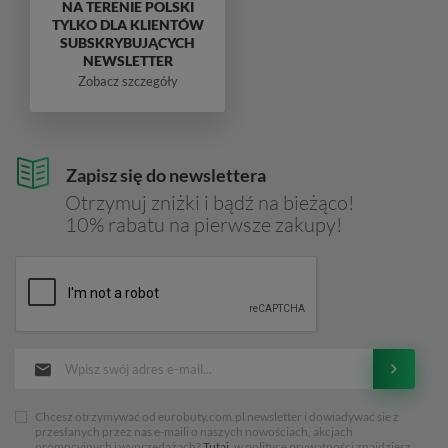
NA TERENIE POLSKI
TYLKO DLA KLIENTÓW
SUBSKRYBUJĄCYCH
NEWSLETTER
Zobacz szczegóły
Zapisz się do newslettera
Otrzymuj zniżki i bądź na bieżąco!
10% rabatu na pierwsze zakupy!
Chcesz otrzymywać od eurobuty.com.pl newsletter i dowiadywać sie z
przesłanych przez nas e-maili o naszych nowościach, akcjach
promocyjnych i wyprzedażach?
Tutaj
, w polityce prywatności znajdziesz