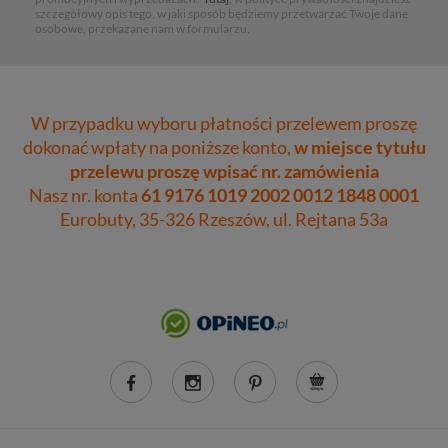
szczegółowy opis tego, w jaki sposób będziemy przetwarzać Twoje dane
osobowe, przekazane nam w formularzu.
W przypadku wyboru płatności przelewem proszę
dokonać wpłaty na poniższe konto,
w miejsce tytułu
przelewu proszę wpisać nr. zamówienia
Nasz nr. konta
61 9176 1019 2002 0012 1848 0001
Eurobuty, 35-326 Rzeszów, ul. Rejtana 53a