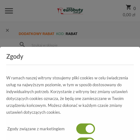
0
0,00 zł
DODATKOWY RABAT
KOD:
RABAT
Zgody
Strona Główna
Wszystkie produkty
Promocja
Damskie
Sandały
Sandały Kotyl 1181 Róż Zloto+Beż
W ramach naszej witryny stosujemy pliki cookies w celu świadczenia
usług na najwyższym poziomie, w tym w sposób dostosowany do
indywidualnych potrzeb. Korzystanie z witryny bez zmiany ustawień
Wszystkie produkty
dotyczących cookies oznacza, że będą one zamieszczane w Twoim
urządzeniu końcowym. Możesz dokonać w każdym czasie zmiany
Sandały Kotyl
ustawień dotyczących cookies.
1181 Róż Zloto+Beż
Zgody związane z marketingiem
-70%