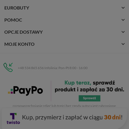
EUROBUTY
POMOC
OPCJE DOSTAWY
MOJE KONTO
+48 534 865 656 Infolinia: Pon-Pt 8:00 - 16:00
Eurobuty
C.H. Respan, Rejtana 53a/250
35-326 Rzeszów
Wszelkie prawa zastrzeżone dla
Eurobuty
. Kopiowanie, przetwarzanie,
rozpowszechnianie zdjęć lub treści bez zgody autora jest zabronione.