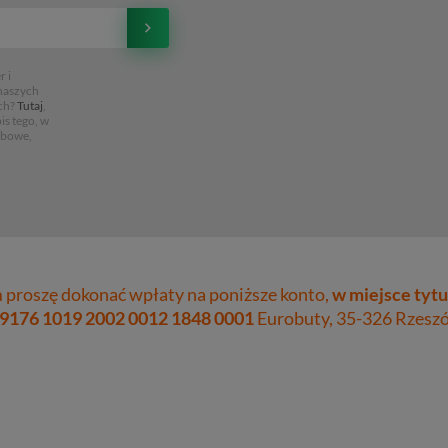
 i
 naszych
ch?
Tutaj
,
is tego, w
obowe,
proszę dokonać wpłaty na poniższe konto,
w miejsce tytu
 9176 1019 2002 0012 1848 0001
Eurobuty, 35-326 Rzeszów