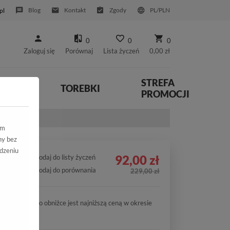
Blog
Kontakt
Zgody
PL/PLN
pl
0
0
0
Zaloguj się
Porównaj
Lista życzeń
0,00 zł
STREFA
YWNE
TOREBKI
PROMOCJI
ym
ny bez
dzeniu
92,00 zł
Dodaj do listy życzeń
Dodaj do porównania
229,00 zł
Cena po obniżce jest najniższą ceną w okresie
30 dni.