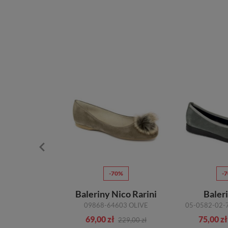
10%
-70%
-
 Emi Romani
Baleriny Nico Rarini
Baler
VIZION
09868-64603 OLIVE
05-0582-02-
zł
69,00 zł
75,00 zł
229,00 zł
229,00 zł