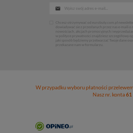
Chcesz otrzymywać od eurobuty.com.pl newsletter
dowiadywać sie z przesłanych przez nas e-maili o
nowościach, akcjach promocyjnych i wyprzedaża
w polityce prywatności znajdziesz szczegółowy op
jaki sposób będziemy przetwarzać Twoje dane os
przekazane nam w formularzu.
W przypadku wyboru płatności przelewem 
Nasz nr. konta
61