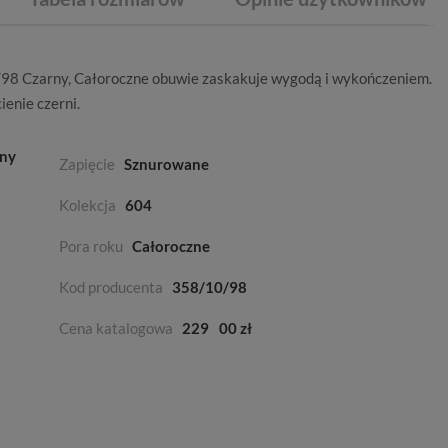
/98 Czarny,
Całoroczne
obuwie zaskakuje wygodą i wykończeniem.
ienie czerni
.
rny
Zapięcie
Sznurowane
Kolekcja
604
Pora roku
Całoroczne
Kod producenta
358/10/98
Cena katalogowa
229
00 zł