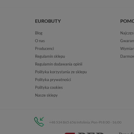
EUROBUTY
POM
Blog
Najczęs
O nas
Gwaran
Producenci
Wymiana
Regulamin sklepu
Darmow
Regulamin dodawania opinii
Polityka korzystania ze sklepu
Polityka prywatności
Polityka cookies
Nasze sklepy
+48 534 865 656 Infolinia: Pon-Pt 8:00 - 16:00