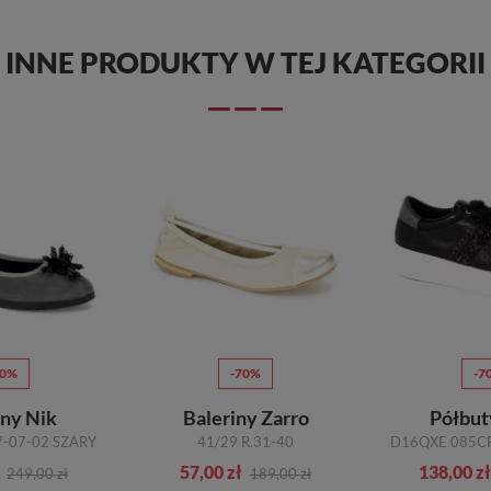
INNE PRODUKTY W TEJ KATEGORII
70%
-70%
-7
iny Nik
Baleriny Zarro
Półbut
7-07-02 SZARY
41/29 R.31-40
57,00 zł
138,00 zł
249,00 zł
189,00 zł