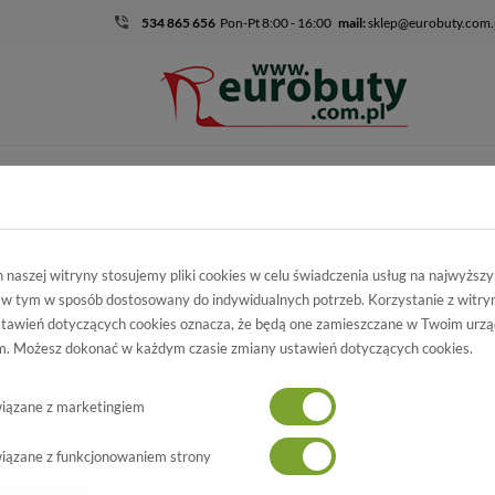
534 865 656
Pon-Pt 8:00 - 16:00
mail:
sklep@eurobuty.com.
DZIECIĘCO-
SALE
EKSKLUZ
MŁODZIEŻOWE
mocja
Damskie
Półbuty
Półbuty Madej 358/10/98 Czarny
naszej witryny stosujemy pliki cookies w celu świadczenia usług na najwyższ
 w tym w sposób dostosowany do indywidualnych potrzeb. Korzystanie z witry
łbuty Madej
tawień dotyczących cookies oznacza, że będą one zamieszczane w Twoim urzą
. Możesz dokonać w każdym czasie zmiany ustawień dotyczących cookies.
58/10/98 Czarny
Wszystkie produkty
-60%
iązane z marketingiem
iązane z funkcjonowaniem strony