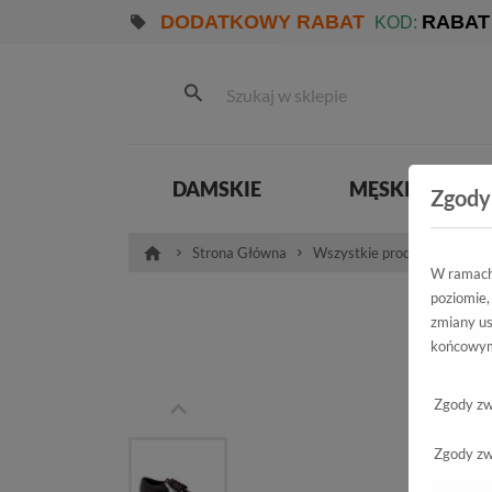
DODATKOWY RABAT
RABAT
KOD:
DAMSKIE
MĘSKIE
Zgody
Strona Główna
Wszystkie produkty
Pro
W ramach 
poziomie,
Pó
zmiany us
końcowym
3
Zgody zw
Zgody zw