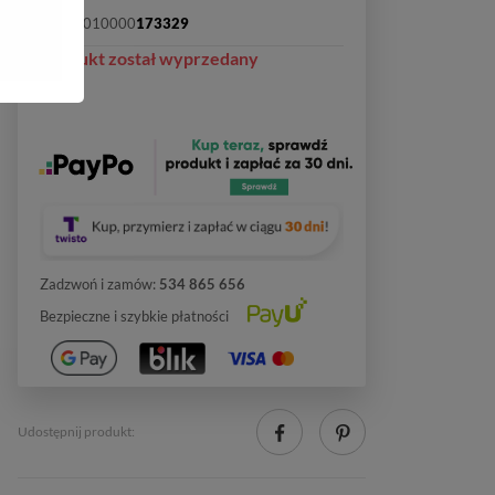
SKU:
2010000
173329
Produkt został wyprzedany
Zadzwoń i zamów:
534 865 656
Bezpieczne i szybkie płatności
Udostępnij produkt: