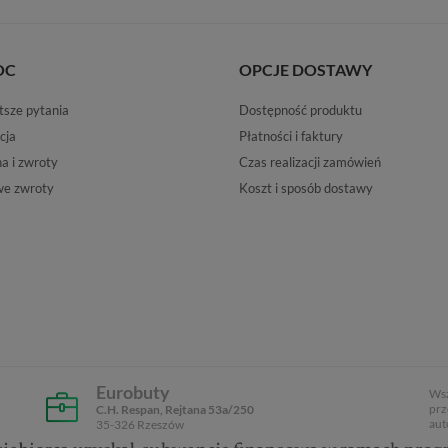
OC
OPCJE DOSTAWY
tsze pytania
Dostępność produktu
cja
Płatności i faktury
 i zwroty
Czas realizacji zamówień
e zwroty
Koszt i sposób dostawy
Eurobuty
Wsz
prz
C.H. Respan, Rejtana 53a/250
aut
35-326 Rzeszów