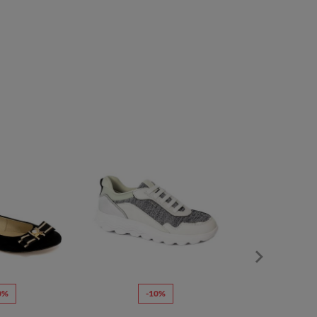
0%
-10%
-7