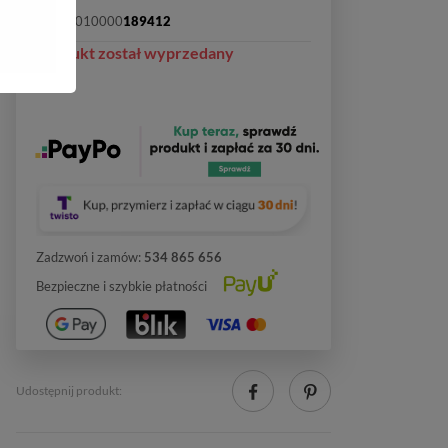
SKU:
2010000
189412
Produkt został wyprzedany
Zadzwoń i zamów:
534 865 656
Bezpieczne i szybkie płatności
Udostępnij produkt: