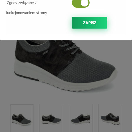
-70%
Zgody związane z
funkcjonowaniem strony
ZAPISZ