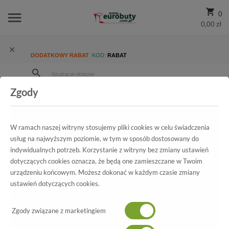
0
0,00 zł
DODATKOWY RABAT
KOD:
RABAT
Zgody
Strona Główna
Wszystkie produkty
Promocja
Damskie
Półbuty
Półbuty Legero 1-00592-90 Lavagna Gore-tex
W ramach naszej witryny stosujemy pliki cookies w celu świadczenia
usług na najwyższym poziomie, w tym w sposób dostosowany do
indywidualnych potrzeb. Korzystanie z witryny bez zmiany ustawień
dotyczących cookies oznacza, że będą one zamieszczane w Twoim
Wszystkie produkty
urządzeniu końcowym. Możesz dokonać w każdym czasie zmiany
ustawień dotyczących cookies.
Półbuty Legero
1-00592-90 Lavagna Gore-tex
Zgody związane z marketingiem