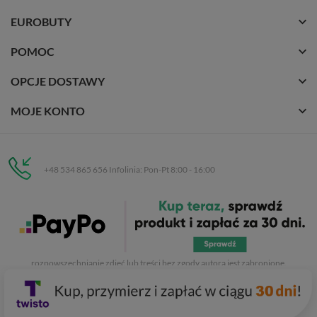
EUROBUTY
POMOC
OPCJE DOSTAWY
MOJE KONTO
+48 534 865 656 Infolinia: Pon-Pt 8:00 - 16:00
Eurobuty
C.H. Respan, Rejtana 53a/250
35-326 Rzeszów
Wszelkie prawa zastrzeżone dla
Eurobuty
. Kopiowanie, przetwarzanie,
rozpowszechnianie zdjęć lub treści bez zgody autora jest zabronione.