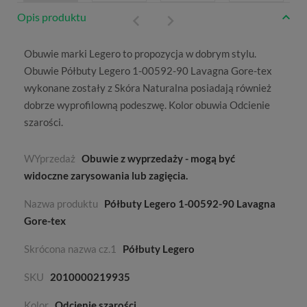
Opis produktu
Obuwie marki
Legero
to propozycja w dobrym stylu.
Obuwie Półbuty Legero 1-00592-90 Lavagna Gore-tex
wykonane zostały z
Skóra Naturalna
posiadają również
dobrze wyprofilowną podeszwę. Kolor obuwia
Odcienie
szarości
.
WYprzedaż
Obuwie z wyprzedaży - mogą być
widoczne zarysowania lub zagięcia.
Nazwa produktu
Półbuty Legero 1-00592-90 Lavagna
Gore-tex
Skrócona nazwa cz.1
Półbuty Legero
SKU
2010000219935
Kolor
Odcienie szarości