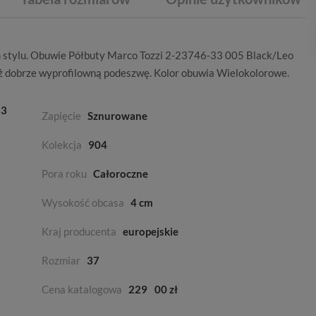
 stylu. Obuwie Półbuty Marco Tozzi 2-23746-33 005 Black/Leo
ż dobrze wyprofilowną podeszwę. Kolor obuwia
Wielokolorowe
.
33
Zapięcie
Sznurowane
Kolekcja
904
Pora roku
Całoroczne
Wysokość obcasa
4 cm
Kraj producenta
europejskie
Rozmiar
37
Cena katalogowa
229
00 zł