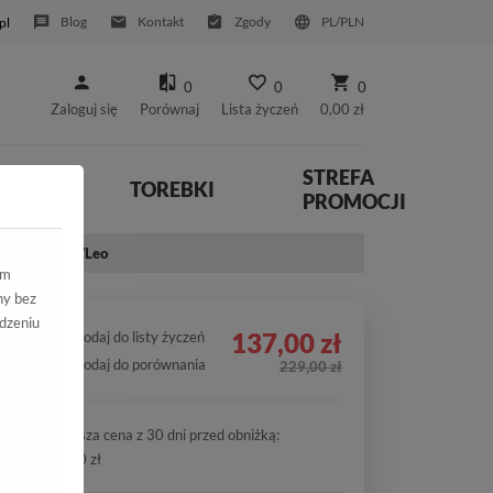
Blog
Kontakt
Zgody
PL/PLN
pl
0
0
0
Zaloguj się
Porównaj
Lista życzeń
0,00 zł
STREFA
YWNE
TOREBKI
PROMOCJI
3 005 Black/Leo
ym
ny bez
dzeniu
137,00 zł
Dodaj do listy życzeń
Dodaj do porównania
229,00 zł
Najniższa cena z 30 dni przed obniżką:
137,00 zł