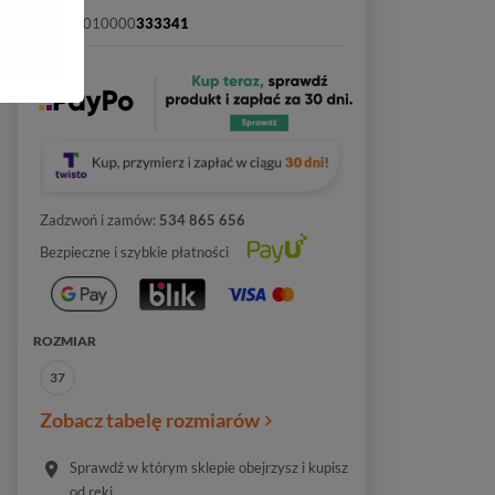
SKU:
2010000
333341
Zadzwoń i zamów:
534 865 656
Bezpieczne i szybkie płatności
ROZMIAR
37
Zobacz tabelę rozmiarów
Sprawdź w którym sklepie obejrzysz i kupisz
od ręki