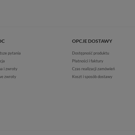
OC
OPCJE DOSTAWY
tsze pytania
Dostępność produktu
cja
Płatności i faktury
 i zwroty
Czas realizacji zamówień
e zwroty
Koszt i sposób dostawy