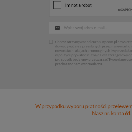
Chcesz otrzymywać od eurobuty.com.pl newsletter
dowiadywać sie z przesłanych przez nas e-maili o
nowościach, akcjach promocyjnych i wyprzedaża
w polityce prywatności znajdziesz szczegółowy op
jaki sposób będziemy przetwarzać Twoje dane os
przekazane nam w formularzu.
W przypadku wyboru płatności przelewem 
Nasz nr. konta
61