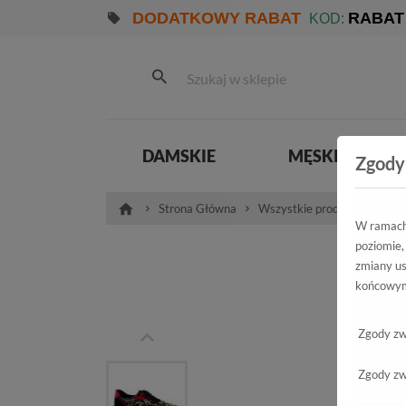
DODATKOWY RABAT
RABAT
KOD:
DAMSKIE
MĘSKIE
Zgody
Strona Główna
Wszystkie produkty
Dam
W ramach 
poziomie,
Półbu
zmiany us
końcowym
2-237
Zgody zw
Zgody zw