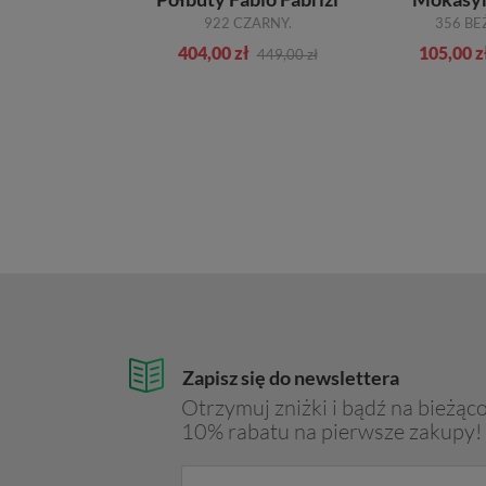
9 CZARNY
922 CZARNY.
356 BE
ł
404,00 zł
105,00 z
329,00 zł
449,00 zł
Zapisz się do newslettera
Otrzymuj zniżki i bądź na bieżąco
10% rabatu na pierwsze zakupy!