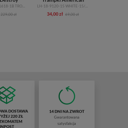
D503183/DES1618-1B TROPICAL
LH-18-9120-15 WHITE-15/WHITE
34,00 zł
135,00 zł
229,00 zł
69,00 zł
WA DOSTAWA
14 DNI NA ZWROT
ŻEJ 220 ZŁ
Gwarantowana
ZKOMATEM
satysfakcja
INPOST