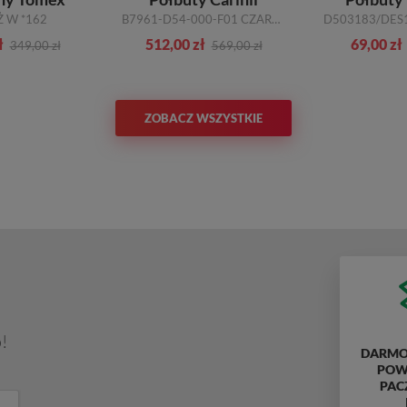
Ż W *162
B7961-D54-000-F01 CZARNY
ł
512,00 zł
69,00 zł
349,00 zł
569,00 zł
ZOBACZ WSZYSTKIE
!
DARMO
POWY
PAC