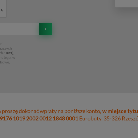
 i
 naszych
ch?
Tutaj
,
is tego, w
obowe,
proszę dokonać wpłaty na poniższe konto,
w miejsce tytu
 9176 1019 2002 0012 1848 0001
Eurobuty, 35-326 Rzeszów