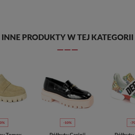
INNE PRODUKTY W TEJ KATEGORII
70%
-10%
-7
ny Tomex
Półbuty Carinii
Półbuty