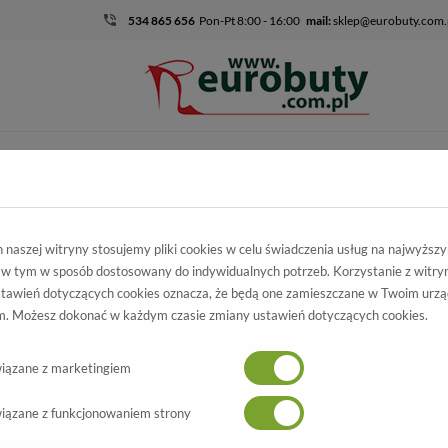
534 865 656
Pon-Pt 8:00 - 16:00
mail:
sklep@eurobuty.com.
DZIECIĘCO-
SALE
EKSKLUZ
MŁODZIEŻOWE
skie
Kolekcja damska
Sneakersy
Półbuty Marco Tozzi 2-23746-3
naszej witryny stosujemy pliki cookies w celu świadczenia usług na najwyższ
 w tym w sposób dostosowany do indywidualnych potrzeb. Korzystanie z witry
ty Marco Tozzi
tawień dotyczących cookies oznacza, że będą one zamieszczane w Twoim urzą
. Możesz dokonać w każdym czasie zmiany ustawień dotyczących cookies.
46-33 005 Black/Leo
Wszystkie produkty
-40%
iązane z marketingiem
iązane z funkcjonowaniem strony