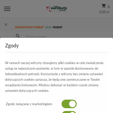
0
0,00 zł
DODATKOWY RABAT
KOD:
RABAT
Zgody
Strona Główna
Wszystkie produkty
Męskie
Kolekcja męska
Półbuty wizytowe
Półbuty Duo Men 224/V Słomka palony
W ramach naszej witryny stosujemy pliki cookies w celu świadczenia
usług na najwyższym poziomie, w tym w sposób dostosowany do
indywidualnych potrzeb. Korzystanie z witryny bez zmiany ustawień
dotyczących cookies oznacza, że będą one zamieszczane w Twoim
Wszystkie produkty
urządzeniu końcowym. Możesz dokonać w każdym czasie zmiany
ustawień dotyczących cookies.
Półbuty Duo Men 224/V Słomka
palony
Zgody związane z marketingiem