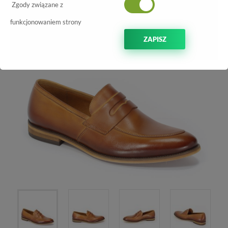
Półbuty Duo Men 224/V Słomka palony
Zgody związane z
funkcjonowaniem strony
-40%
ZAPISZ