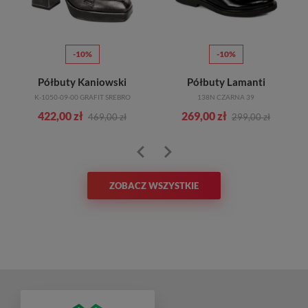
-10%
-10%
Półbuty Kaniowski
Półbuty Lamanti
K-1050-09-00 GRAFIT SREBRO
138N CZARNA 39
422,00 zł
269,00 zł
469,00 zł
299,00 zł
ZOBACZ WSZYSTKIE