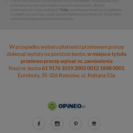
Chcesz otrzymywać od eurobuty.com.pl newsletter i dowiadywać sie z
przesłanych przez nas e-maili o naszych nowościach, akcjach
promocyjnych i wyprzedażach?
Tutaj
, w polityce prywatności znajdziesz
szczegółowy opis tego, w jaki sposób będziemy przetwarzać Twoje dane
osobowe, przekazane nam w formularzu.
W przypadku wyboru płatności przelewem proszę
dokonać wpłaty na poniższe konto,
w miejsce tytułu
przelewu proszę wpisać nr. zamówienia
Nasz nr. konta
61 9176 1019 2002 0012 1848 0001
Eurobuty, 35-326 Rzeszów, ul. Rejtana 53a