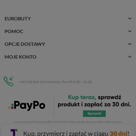
EUROBUTY
POMOC
OPCJE DOSTAWY
MOJE KONTO
+48 534 865 656 Infolinia: Pon-Pt 8:00 - 16:00
Eurobuty
C.H. Respan, Rejtana 53a/250
35-326 Rzeszów
Wszelkie prawa zastrzeżone dla
Eurobuty
. Kopiowanie, przetwarzanie,
rozpowszechnianie zdjęć lub treści bez zgody autora jest zabronione.