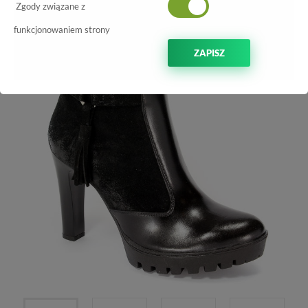
-70%
Zgody związane z
funkcjonowaniem strony
ZAPISZ