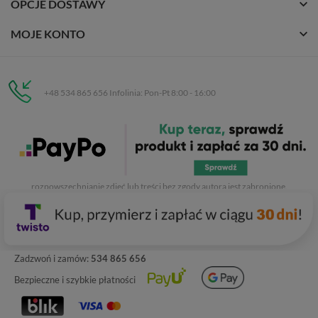
OPCJE DOSTAWY
MOJE KONTO
+48 534 865 656 Infolinia: Pon-Pt 8:00 - 16:00
Eurobuty
C.H. Respan, Rejtana 53a/250
35-326 Rzeszów
Wszelkie prawa zastrzeżone dla
Eurobuty
. Kopiowanie, przetwarzanie,
rozpowszechnianie zdjęć lub treści bez zgody autora jest zabronione.
Zadzwoń i zamów:
534 865 656
Bezpieczne i szybkie płatności