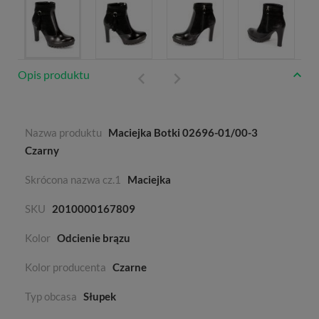
Opis produktu
Nazwa produktu
Maciejka Botki 02696-01/00-3
Czarny
Skrócona nazwa cz.1
Maciejka
SKU
2010000167809
Kolor
Odcienie brązu
Kolor producenta
Czarne
Typ obcasa
Słupek