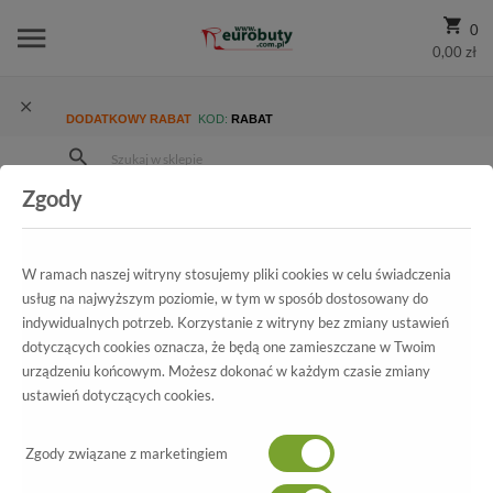
0
0,00 zł
DODATKOWY RABAT
KOD:
RABAT
Zgody
Strona Główna
Wszystkie produkty
Promocja
Damskie
Trzewiki I Botki
Maciejka Botki 02696-01/00-3 Czarny
W ramach naszej witryny stosujemy pliki cookies w celu świadczenia
usług na najwyższym poziomie, w tym w sposób dostosowany do
indywidualnych potrzeb. Korzystanie z witryny bez zmiany ustawień
dotyczących cookies oznacza, że będą one zamieszczane w Twoim
Wszystkie produkty
urządzeniu końcowym. Możesz dokonać w każdym czasie zmiany
ustawień dotyczących cookies.
Maciejka
Botki 02696-01/00-3 Czarny
Zgody związane z marketingiem