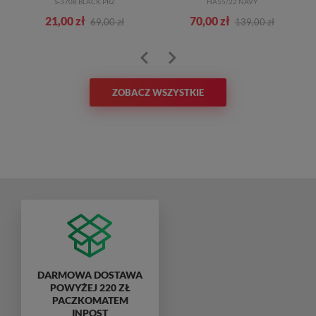
S-3708 BLACK.PRZ
HA55/22 NAVY
21,00 zł
70,00 zł
69,00 zł
139,00 zł
ZOBACZ WSZYSTKIE
DARMOWA DOSTAWA
POWYŻEJ 220 ZŁ
PACZKOMATEM
INPOST