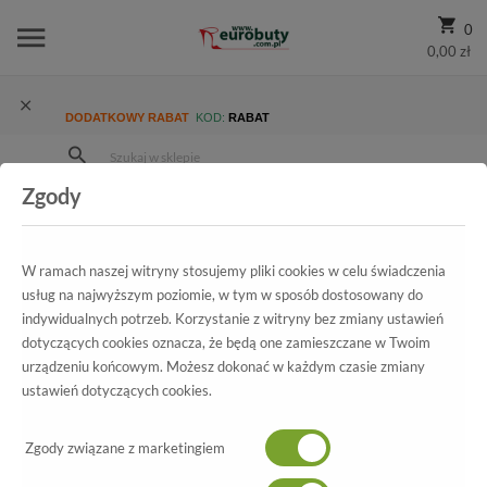
0
0,00 zł
DODATKOWY RABAT
KOD:
RABAT
Zgody
Strona Główna
Wszystkie produkty
Promocja
Damskie
Klapki
Klapki Lucca 3083 Granatowe
W ramach naszej witryny stosujemy pliki cookies w celu świadczenia
usług na najwyższym poziomie, w tym w sposób dostosowany do
indywidualnych potrzeb. Korzystanie z witryny bez zmiany ustawień
Wszystkie produkty
dotyczących cookies oznacza, że będą one zamieszczane w Twoim
urządzeniu końcowym. Możesz dokonać w każdym czasie zmiany
Klapki Lucca 3083 Granatowe
ustawień dotyczących cookies.
Klapki Lucca 3083 Granatowe
Zgody związane z marketingiem
-60%