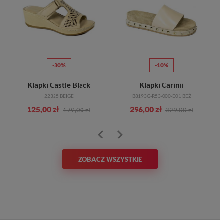
-30%
-10%
Klapki Castle Black
Klapki Carinii
22325 BEIGE
B8193G-R53-000-E01 BEŻ
125,00 zł
296,00 zł
179,00 zł
329,00 zł
ZOBACZ WSZYSTKIE