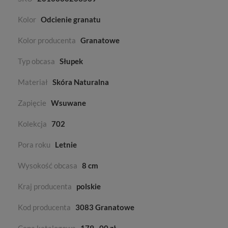
Kolor
Odcienie granatu
Kolor producenta
Granatowe
Typ obcasa
Słupek
Materiał
Skóra Naturalna
Zapięcie
Wsuwane
Kolekcja
702
Pora roku
Letnie
Wysokość obcasa
8 cm
Kraj producenta
polskie
Kod producenta
3083 Granatowe
Cena katalogowa
179
00 zł