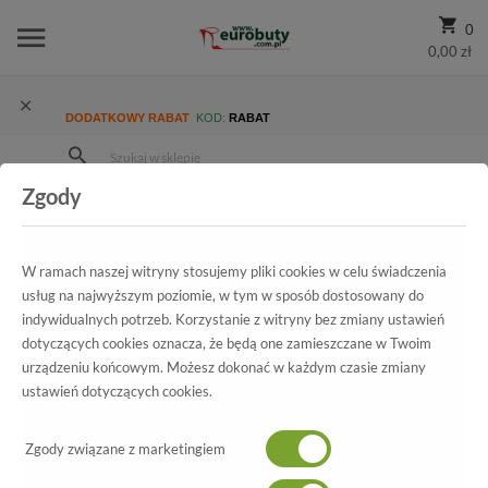
0
0,00 zł
DODATKOWY RABAT
KOD:
RABAT
Zgody
Strona Główna
Wszystkie produkty
Promocja
Damskie
Półbuty
Klapki letnie Brinkmann 700994 Ozean
W ramach naszej witryny stosujemy pliki cookies w celu świadczenia
usług na najwyższym poziomie, w tym w sposób dostosowany do
indywidualnych potrzeb. Korzystanie z witryny bez zmiany ustawień
Wszystkie produkty
dotyczących cookies oznacza, że będą one zamieszczane w Twoim
urządzeniu końcowym. Możesz dokonać w każdym czasie zmiany
Klapki letnie Brinkmann
ustawień dotyczących cookies.
700994 Ozean
Zgody związane z marketingiem
-30%