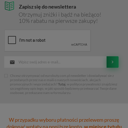
Zapisz się do newslettera
Otrzymuj zniżki i bądź na bieżąco!
10% rabatu na pierwsze zakupy!
Chcesz otrzymywać od eurobuty.com.pl newsletter i dowiadywać sie z
przesłanych przez nas e-maili o naszych nowościach, akcjach
promocyjnych i wyprzedażach?
Tutaj
, w polityce prywatności znajdziesz
szczegółowy opis tego, w jaki sposób będziemy przetwarzać Twoje dane
osobowe, przekazane nam w formularzu.
W przypadku wyboru płatności przelewem proszę
dokonać wpłaty na poniższe konto,
w miejsce tytułu