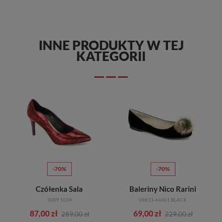
INNE PRODUKTY W TEJ
KATEGORII
-70%
-70%
Czółenka Sala
Baleriny Nico Rarini
3089 1039
09833-64601 BLACK
87,00 zł
69,00 zł
289,00 zł
229,00 zł