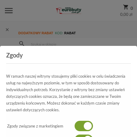
0
0,00 zł
DODATKOWY RABAT
KOD:
RABAT
Zgody
Strona Główna
Wszystkie produkty
Damskie
Kolekcja damska
Klapki
Klapki Boccato 030.02.0660 Coconut Skóra Naturalna
W ramach naszej witryny stosujemy pliki cookies w celu świadczenia
usług na najwyższym poziomie, w tym w sposób dostosowany do
indywidualnych potrzeb. Korzystanie z witryny bez zmiany ustawień
dotyczących cookies oznacza, że będą one zamieszczane w Twoim
Wszystkie produkty
urządzeniu końcowym. Możesz dokonać w każdym czasie zmiany
ustawień dotyczących cookies.
Klapki Boccato
Zgody związane z marketingiem
030.02.0660 Coconut Skóra Naturalna