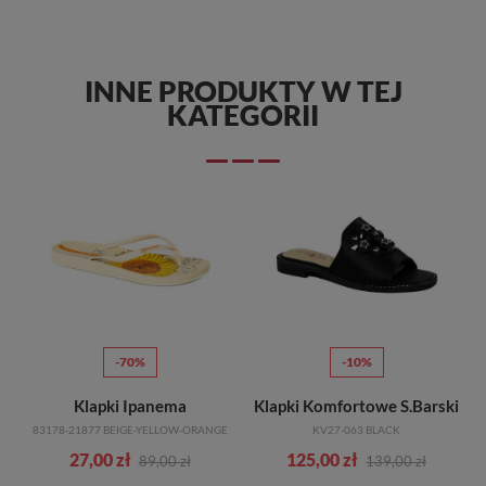
INNE PRODUKTY W TEJ
KATEGORII
-70%
-10%
Klapki Ipanema
Klapki Komfortowe S.Barski
83178-21877 BEIGE-YELLOW-ORANGE
KV27-063 BLACK
27,00 zł
125,00 zł
89,00 zł
139,00 zł