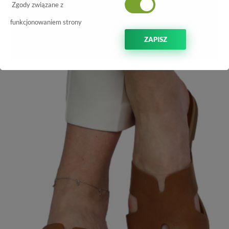
Zgody związane z
NOWOŚĆ
-25%
funkcjonowaniem strony
ZAPISZ