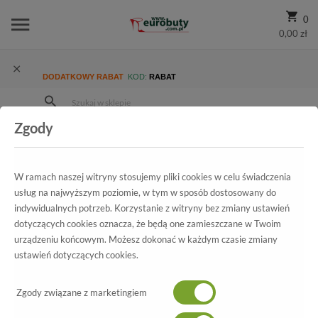
0
0,00 zł
DODATKOWY RABAT
KOD:
RABAT
Zgody
Strona Główna
Wszystkie produkty
Promocja
Damskie
Czółenka
Czółenka Sala 5003 698
W ramach naszej witryny stosujemy pliki cookies w celu świadczenia
usług na najwyższym poziomie, w tym w sposób dostosowany do
indywidualnych potrzeb. Korzystanie z witryny bez zmiany ustawień
Wszystkie produkty
dotyczących cookies oznacza, że będą one zamieszczane w Twoim
urządzeniu końcowym. Możesz dokonać w każdym czasie zmiany
Czółenka Sala
ustawień dotyczących cookies.
5003 698
Zgody związane z marketingiem
-70%