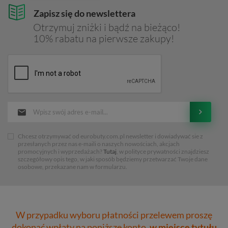
Zapisz się do newslettera
Otrzymuj zniżki i bądź na bieżąco!
10% rabatu na pierwsze zakupy!
Chcesz otrzymywać od eurobuty.com.pl newsletter i dowiadywać sie z
przesłanych przez nas e-maili o naszych nowościach, akcjach
promocyjnych i wyprzedażach?
Tutaj
, w polityce prywatności znajdziesz
szczegółowy opis tego, w jaki sposób będziemy przetwarzać Twoje dane
osobowe, przekazane nam w formularzu.
W przypadku wyboru płatności przelewem proszę
dokonać wpłaty na poniższe konto,
w miejsce tytułu