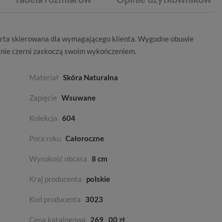
erta skierowana dla wymagającego klienta. Wygodne obuwie
nie czerni
zaskoczą swoim wykończeniem.
Materiał
Skóra Naturalna
Zapięcie
Wsuwane
Kolekcja
604
Pora roku
Całoroczne
Wysokość obcasa
8 cm
Kraj producenta
polskie
Kod producenta
3023
Cena katalogowa
269
00 zł