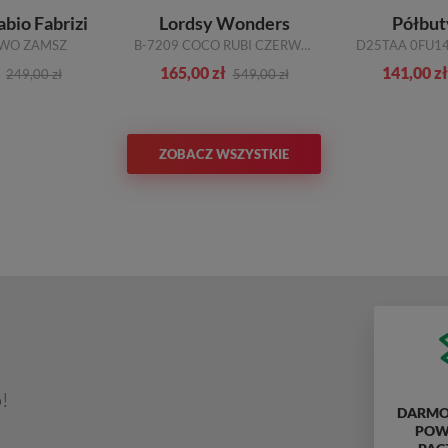
abio Fabrizi
Lordsy Wonders
Półbut
RWO ZAMSZ
B-7209 COCO RUBI CZERWONY
165,00 zł
141,00 zł
249,00 zł
549,00 zł
ZOBACZ WSZYSTKIE
!
DARMO
POWY