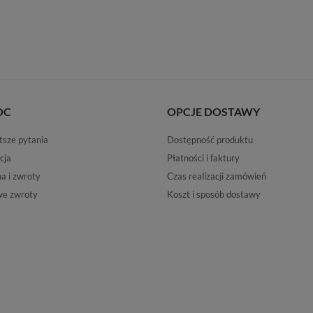
OC
OPCJE DOSTAWY
tsze pytania
Dostępność produktu
cja
Płatności i faktury
 i zwroty
Czas realizacji zamówień
e zwroty
Koszt i sposób dostawy