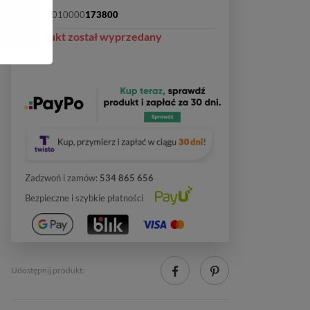
SKU:
2010000
173800
Produkt został wyprzedany
Zadzwoń i zamów:
534 865 656
Bezpieczne i szybkie płatności
Udostępnij produkt: