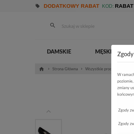
DODATKOWY RABAT
RABAT
KOD:
DAMSKIE
MĘSKIE
Zgody
Strona Główna
Wszystkie produkty
Pro
W ramach 
poziomie,
Cz
zmiany us
końcowym
Zgody zw
Zgody zw