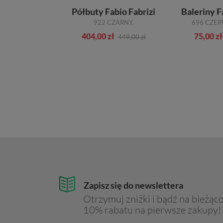
Baleriny Conhpol-Bis Victim 2538S Pink/1758
Półbuty Fabio Fabrizi
Baleriny F
BALERINY CONHPOL-BIS VICTIM 2538S PINK/1758
922 CZARNY.
696 CZE
zł
404,00 zł
75,00 zł
389,00 zł
449,00 zł
Zapisz się do newslettera
Otrzymuj zniżki i bądź na bieżąco
10% rabatu na pierwsze zakupy!