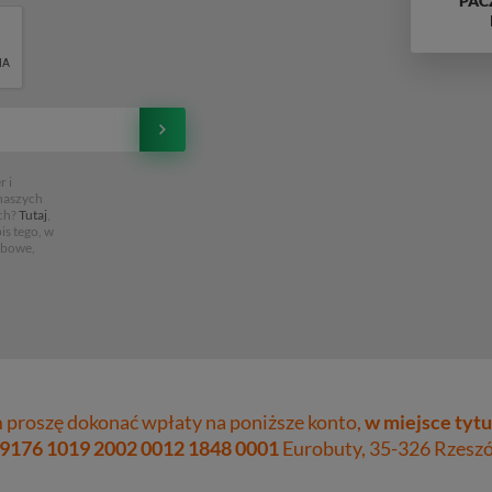
PAC
 i
 naszych
ch?
Tutaj
,
is tego, w
obowe,
proszę dokonać wpłaty na poniższe konto,
w miejsce tytu
 9176 1019 2002 0012 1848 0001
Eurobuty, 35-326 Rzeszów