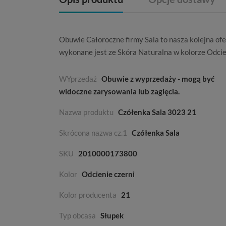
Obuwie
Całoroczne
firmy
Sala
to nasza kolejna of
wykonane jest ze
Skóra Naturalna
w kolorze
Odcie
WYprzedaż
Obuwie z wyprzedaży - mogą być
widoczne zarysowania lub zagięcia.
Nazwa produktu
Czółenka Sala 3023 21
Skrócona nazwa cz.1
Czółenka Sala
SKU
2010000173800
Kolor
Odcienie czerni
Kolor producenta
21
Typ obcasa
Słupek