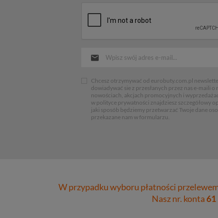
Chcesz otrzymywać od eurobuty.com.pl newsletter
dowiadywać sie z przesłanych przez nas e-maili o
nowościach, akcjach promocyjnych i wyprzedaża
w polityce prywatności znajdziesz szczegółowy op
jaki sposób będziemy przetwarzać Twoje dane os
przekazane nam w formularzu.
W przypadku wyboru płatności przelewem 
Nasz nr. konta
61