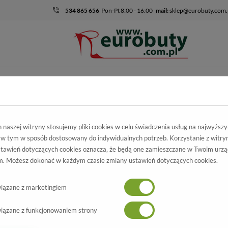
534 865 656
Pon-Pt 8:00 - 16:00
mail:
sklep@eurobuty.com.
DZIECIĘCO-
SALE
EKSKLUZ
MŁODZIEŻOWE
mocja
Damskie
Czółenka
Czółenka Sala 3023 21
naszej witryny stosujemy pliki cookies w celu świadczenia usług na najwyższ
 w tym w sposób dostosowany do indywidualnych potrzeb. Korzystanie z witry
ółenka Sala
tawień dotyczących cookies oznacza, że będą one zamieszczane w Twoim urzą
. Możesz dokonać w każdym czasie zmiany ustawień dotyczących cookies.
3023 21
Wszystkie produkty
-70%
iązane z marketingiem
iązane z funkcjonowaniem strony