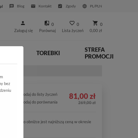
Blog
Kontakt
Zgody
PL/PLN
pl
0
0
0
Zaloguj się
Porównaj
Lista życzeń
0,00 zł
STREFA
YWNE
TOREBKI
PROMOCJI
ym
ny bez
dzeniu
81,00 zł
Dodaj do listy życzeń
Dodaj do porównania
269,00 zł
Cena po obniżce jest najniższą ceną w okresie
30 dni.