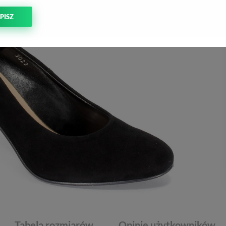
PISZ
Tabela rozmiarów
Opinie użytkowników