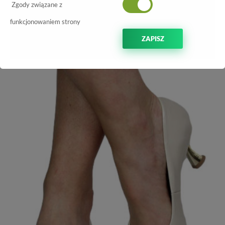
NOWOŚĆ
-15%
Zgody związane z
funkcjonowaniem strony
ZAPISZ