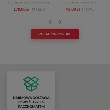
2077 OBL/W ZŁOTY LICO SKÓRZANE 22-2302
2015 SKÓRZANE PLATYNA
170,00 zł
96,00 zł
339,00 zł
319,00 zł
ZOBACZ WSZYSTKIE
DARMOWA DOSTAWA
POWYŻEJ 220 ZŁ
PACZKOMATEM