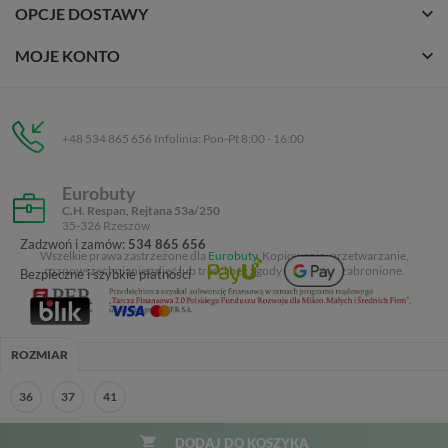
OPCJE DOSTAWY
MOJE KONTO
+48 534 865 656 Infolinia: Pon-Pt 8:00 - 16:00
Eurobuty
C.H. Respan, Rejtana 53a/250
35-326 Rzeszów
Zadzwoń i zamów:
534 865 656
Wszelkie prawa zastrzeżone dla
Eurobuty
. Kopiowanie, przetwarzanie,
rozpowszechnianie zdjęć lub treści bez zgody autora jest zabronione.
Bezpieczne i szybkie płatności
ROZMIAR
36
37
41
DODAJ DO KOSZYKA