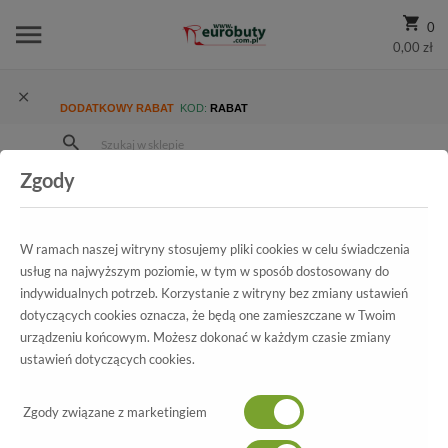
0
0,00 zł
DODATKOWY RABAT
KOD:
RABAT
Zgody
Strona Główna
Wszystkie produkty
Damskie
Kolekcja damska
Kolekcja ślubna
Czółenka Modne Prestige 2111/OBL B-Perła Skóra Naturalna
W ramach naszej witryny stosujemy pliki cookies w celu świadczenia
usług na najwyższym poziomie, w tym w sposób dostosowany do
indywidualnych potrzeb. Korzystanie z witryny bez zmiany ustawień
dotyczących cookies oznacza, że będą one zamieszczane w Twoim
Wszystkie produkty
urządzeniu końcowym. Możesz dokonać w każdym czasie zmiany
ustawień dotyczących cookies.
Czółenka Modne Prestige
2111/OBL B-Perła Skóra Naturalna
Zgody związane z marketingiem