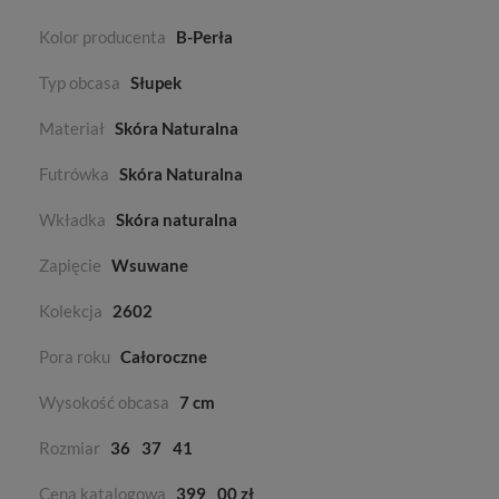
Kolor producenta
B-Perła
Typ obcasa
Słupek
Materiał
Skóra Naturalna
Futrówka
Skóra Naturalna
Wkładka
Skóra naturalna
Zapięcie
Wsuwane
Kolekcja
2602
Pora roku
Całoroczne
Wysokość obcasa
7 cm
Rozmiar
36
37
41
Cena katalogowa
399
00 zł