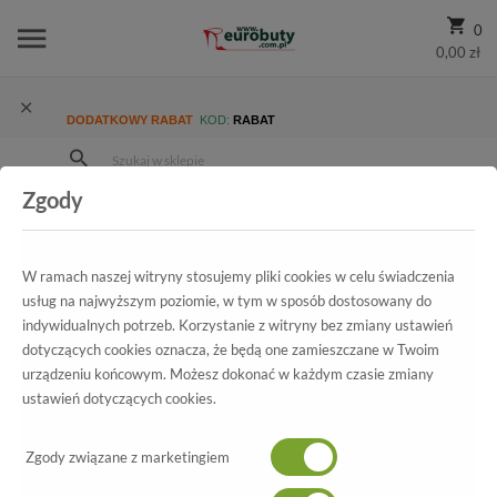
0
0,00 zł
DODATKOWY RABAT
KOD:
RABAT
Zgody
Strona Główna
Wszystkie produkty
Damskie
Kolekcja damska
Czółenka
Czółenka Kotyl 569 Whisky Lico
W ramach naszej witryny stosujemy pliki cookies w celu świadczenia
usług na najwyższym poziomie, w tym w sposób dostosowany do
indywidualnych potrzeb. Korzystanie z witryny bez zmiany ustawień
dotyczących cookies oznacza, że będą one zamieszczane w Twoim
Wszystkie produkty
urządzeniu końcowym. Możesz dokonać w każdym czasie zmiany
ustawień dotyczących cookies.
Czółenka Kotyl
569 Whisky Lico
Zgody związane z marketingiem