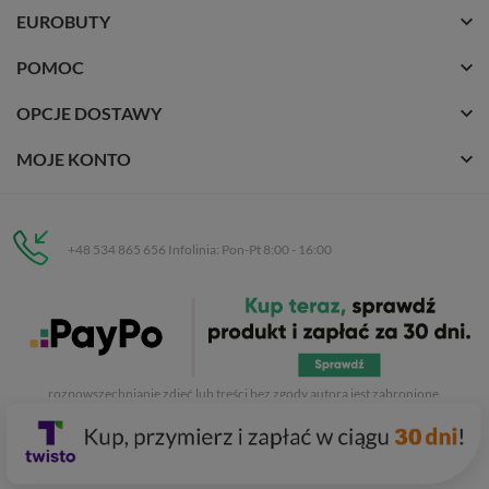
EUROBUTY
POMOC
OPCJE DOSTAWY
MOJE KONTO
+48 534 865 656 Infolinia: Pon-Pt 8:00 - 16:00
Eurobuty
C.H. Respan, Rejtana 53a/250
35-326 Rzeszów
Wszelkie prawa zastrzeżone dla
Eurobuty
. Kopiowanie, przetwarzanie,
rozpowszechnianie zdjęć lub treści bez zgody autora jest zabronione.