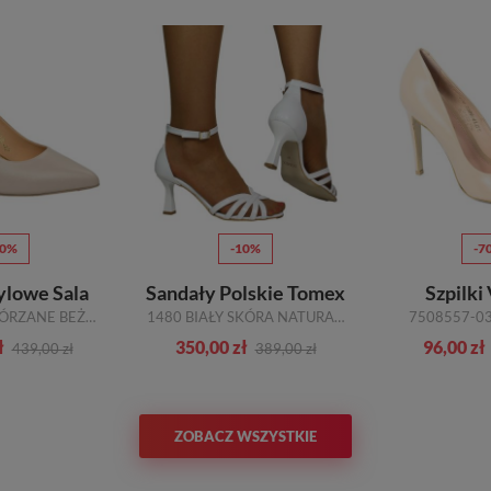
50%
-10%
-7
tylowe Sala
Sandały Polskie Tomex
Szpilki
1816 1459 SKÓRZANE BEŻOWE TN
1480 BIAŁY SKÓRA NATURALNA
7508557-0
ł
350,00 zł
96,00 zł
439,00 zł
389,00 zł
ZOBACZ WSZYSTKIE