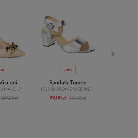
0%
-70%
NOWOŚĆ
 Visconi
Sandały Tomex
Sandały 
38 MAKE UP
1522 SKÓRZANE SREBRNE *159
99,00 zł
307,00 zł
319,00 zł
329,00 zł