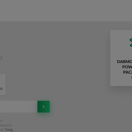
!
DARMO
POWY
PAC
 i
 naszych
ch?
Tutaj
,