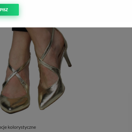
PISZ
cje kolorystyczne