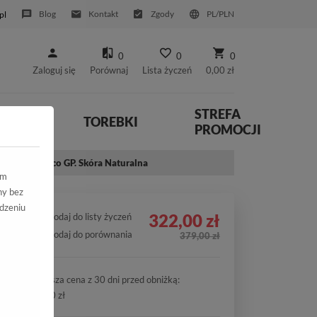
Blog
Kontakt
Zgody
PL/PLN
pl
0
0
0
Zaloguj się
Porównaj
Lista życzeń
0,00 zł
STREFA
YWNE
TOREBKI
PROMOCJI
81/SZP Zł-Lico GP. Skóra Naturalna
ym
ny bez
dzeniu
322,00 zł
Dodaj do listy życzeń
Dodaj do porównania
379,00 zł
Najniższa cena z 30 dni przed obniżką:
322,00 zł