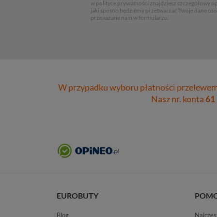
w polityce prywatności znajdziesz szczegółowy op
jaki sposób będziemy przetwarzać Twoje dane os
przekazane nam w formularzu.
W przypadku wyboru płatności przelewem 
Nasz nr. konta
61
EUROBUTY
POM
Blog
Najczęs