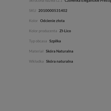
Skrócona nazwa cz.1
Czółenka Eleganckie Presti
SKU
2010000531402
Kolor
Odcienie złota
Kolor producenta
Zł-Lico
Typ obcasa
Szpilka
Materiał
Skóra Naturalna
Wkładka
Skóra naturalna