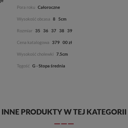
ge
Pora roku
Całoroczne
Wysokość obcasa
8
5cm
Rozmiar
35
36
37
38
39
Cena katalogowa
379
00 zł
Wysokość cholewki
7.5cm
Tęgość
G - Stopa średnia
INNE PRODUKTY W TEJ KATEGORII