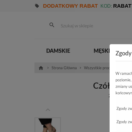
DODATKOWY RABAT
RABAT
KOD:
DAMSKIE
MĘSKIE
Zgody
Strona Główna
Wszystkie produkty
Dam
W ramach 
poziomie,
Czółenka E
zmiany us
końcowym
2281/SZP Z
Zgody zw
Zgody zw