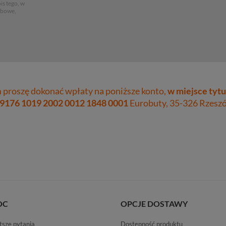
is tego, w
obowe,
proszę dokonać wpłaty na poniższe konto,
w miejsce tytu
 9176 1019 2002 0012 1848 0001
Eurobuty, 35-326 Rzeszów
OC
OPCJE DOSTAWY
tsze pytania
Dostępność produktu