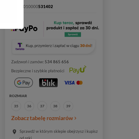
SKU:
2010000
531402
Zadzwoń i zamów:
534 865 656
Bezpieczne i szybkie płatności
ROZMIAR
35
36
37
38
39
Zobacz tabelę rozmiarów
Sprawdź w którym sklepie obejrzysz i kupisz
od ręki