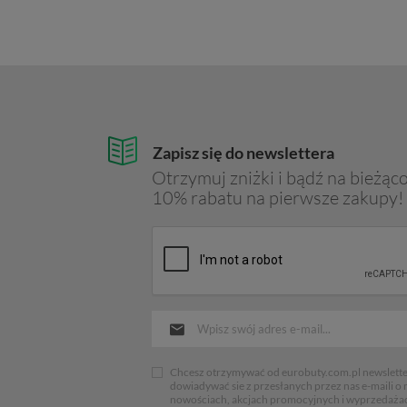
Zapisz się do newslettera
Otrzymuj zniżki i bądź na bieżąco
10% rabatu na pierwsze zakupy!
Chcesz otrzymywać od eurobuty.com.pl newsletter
dowiadywać sie z przesłanych przez nas e-maili o
nowościach, akcjach promocyjnych i wyprzedaża