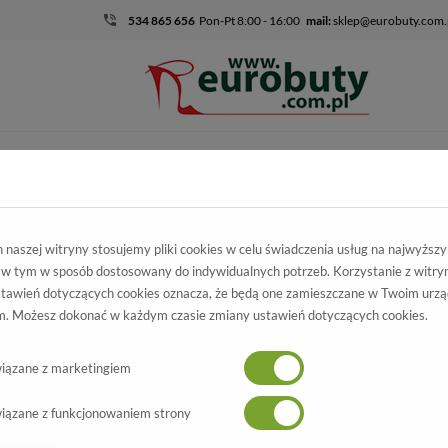
534 865 656
Pon-Pt 8:00 - 16:00
mail:
sklep@eurobuty.com.
DZIECIĘCO-
SALE
EKSKLUZ
MŁODZIEŻOWE
skie
Kolekcja damska
Czółenka
Czółenka Eleganckie Prestige 22
naszej witryny stosujemy pliki cookies w celu świadczenia usług na najwyższ
 w tym w sposób dostosowany do indywidualnych potrzeb. Korzystanie z witry
leganckie Prestige
tawień dotyczących cookies oznacza, że będą one zamieszczane w Twoim urzą
. Możesz dokonać w każdym czasie zmiany ustawień dotyczących cookies.
ł-Lico GP. Skóra Naturalna
Wszystkie produkty
NOWOŚĆ
-15%
iązane z marketingiem
iązane z funkcjonowaniem strony