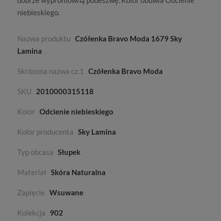
dobrze wyprofilowną podeszwę. Kolor obuwia
Odcienie
niebieskiego
.
Nazwa produktu
Czółenka Bravo Moda 1679 Sky
Lamina
Skrócona nazwa cz.1
Czółenka Bravo Moda
SKU
2010000315118
Kolor
Odcienie niebieskiego
Kolor producenta
Sky Lamina
Typ obcasa
Słupek
Materiał
Skóra Naturalna
Zapięcie
Wsuwane
Kolekcja
902