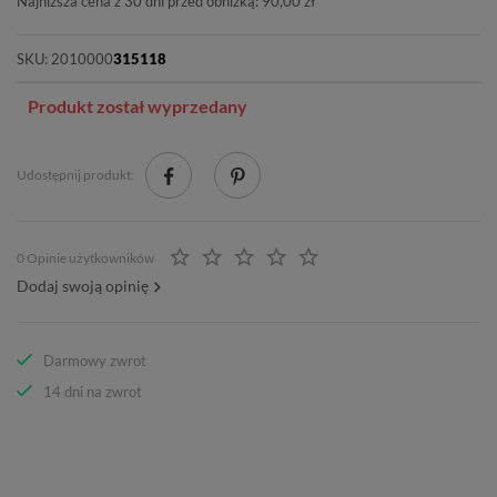
Najniższa cena z 30 dni przed obniżką: 90,00 zł
SKU:
2010000
315118
Produkt został wyprzedany
Udostępnij produkt:
0 Opinie użytkowników
Dodaj swoją opinię
Darmowy zwrot
14 dni na zwrot