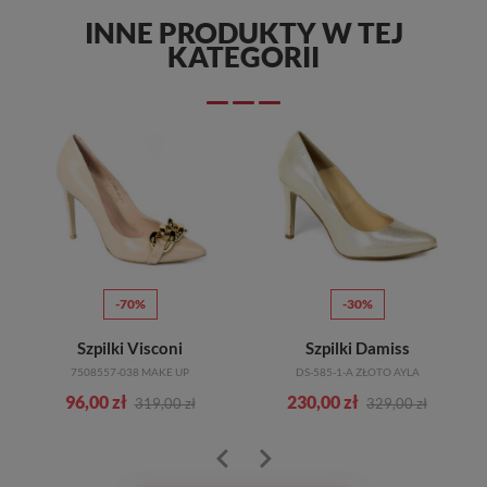
INNE PRODUKTY W TEJ
KATEGORII
-70%
-30%
Szpilki Visconi
Szpilki Damiss
7508557-038 MAKE UP
DS-585-1-A ZŁOTO AYLA
96,00 zł
230,00 zł
319,00 zł
329,00 zł