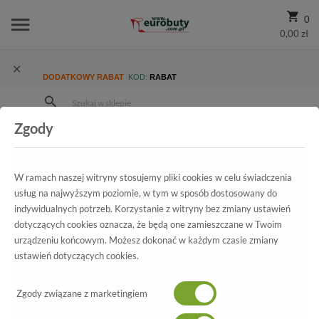
0
0,00 zł
DODATKOWY RABAT
KOD:
RABAT
Zgody
Strona Główna
Wszystkie produkty
Damskie
Kolekcja damska
Szpilki
Czółenka Bravo Moda 1679 Sky Lamina
W ramach naszej witryny stosujemy pliki cookies w celu świadczenia
usług na najwyższym poziomie, w tym w sposób dostosowany do
indywidualnych potrzeb. Korzystanie z witryny bez zmiany ustawień
dotyczących cookies oznacza, że będą one zamieszczane w Twoim
Wszystkie produkty
urządzeniu końcowym. Możesz dokonać w każdym czasie zmiany
ustawień dotyczących cookies.
Czółenka Bravo Moda
Zgody związane z marketingiem
1679 Sky Lamina