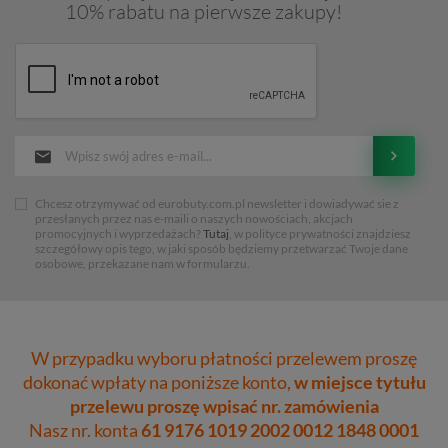
10% rabatu na pierwsze zakupy!
Chcesz otrzymywać od eurobuty.com.pl newsletter i dowiadywać sie z
przesłanych przez nas e-maili o naszych nowościach, akcjach
promocyjnych i wyprzedażach?
Tutaj
, w polityce prywatności znajdziesz
szczegółowy opis tego, w jaki sposób będziemy przetwarzać Twoje dane
osobowe, przekazane nam w formularzu.
W przypadku wyboru płatności przelewem proszę
dokonać wpłaty na poniższe konto,
w miejsce tytułu
przelewu proszę wpisać nr. zamówienia
Nasz nr. konta
61 9176 1019 2002 0012 1848 0001